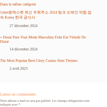
Dans la même catégorie
1xbet원엑스벳 최신 우회주소 2024 링크 도메인 막힘 접
속 Korea 한국 공식사
27 décembre 2024
« Dasar Para Voar Moda Masculina Feita Em Virtude De
Durar
14 décembre 2024
The Most Popular Best Glory Casino Slots Themes
2 avril 2025
Laisser un commentaire
Votre adresse e-mail ne sera pas publiée.
Les champs obligatoires sont
indiqués avec
*