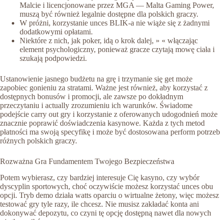
Malcie i licencjonowane przez MGA — Malta Gaming Power,
muszą być również legalnie dostępne dla polskich graczy.
W próżni, korzystanie unces BLIK-a nie wiąże się z żadnymi
dodatkowymi opłatami.
Niektóre z nich, jak poker, idą o krok dalej, » « włączając
element psychologiczny, ponieważ gracze czytają mowę ciała i
szukają podpowiedzi.
Ustanowienie jasnego budżetu na grę i trzymanie się get może
zapobiec gonieniu za stratami. Ważne jest również, aby korzystać z
dostępnych bonusów i promocji, ale zawsze po dokładnym
przeczytaniu i actually zrozumieniu ich warunków. Świadome
podejście carry out gry i korzystanie z oferowanych udogodnień może
znacznie poprawić doświadczenia kasynowe. Każda z tych metod
płatności ma swoją specyfikę i może być dostosowana perform potrzeb
różnych polskich graczy.
Rozważna Gra Fundamentem Twojego Bezpieczeństwa
Potem wybierasz, czy bardziej interesuje Cię kasyno, czy wybór
dyscyplin sportowych, choć oczywiście możesz korzystać unces obu
opcji. Tryb demo działa watts oparciu o wirtualne żetony, więc możesz
testować gry tyle razy, ile chcesz. Nie musisz zakładać konta ani
dokonywać depozytu, co czyni tę opcję dostępną nawet dla nowych