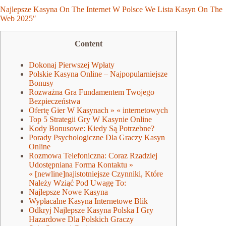
Najlepsze Kasyna On The Internet W Polsce We Lista Kasyn On The
Web 2025″
Content
Dokonaj Pierwszej Wpłaty
Polskie Kasyna Online – Najpopularniejsze
Bonusy
Rozważna Gra Fundamentem Twojego
Bezpieczeństwa
Ofertę Gier W Kasynach » « internetowych
Top 5 Strategii Gry W Kasynie Online
Kody Bonusowe: Kiedy Są Potrzebne?
Porady Psychologiczne Dla Graczy Kasyn
Online
Rozmowa Telefoniczna: Coraz Rzadziej
Udostępniana Forma Kontaktu »
« [newline]najistotniejsze Czynniki, Które
Należy Wziąć Pod Uwagę To:
Najlepsze Nowe Kasyna
Wypłacalne Kasyna Internetowe Blik
Odkryj Najlepsze Kasyna Polska I Gry
Hazardowe Dla Polskich Graczy