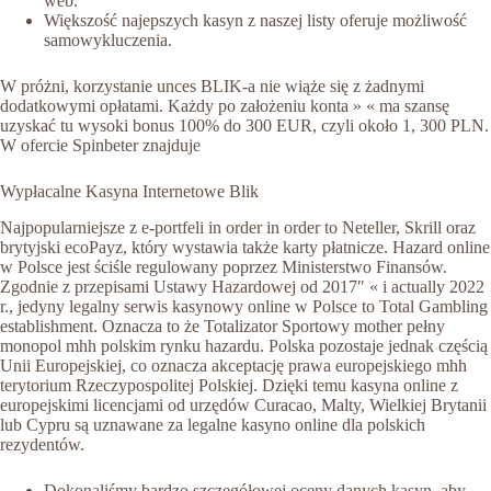
web.
Większość najepszych kasyn z naszej listy oferuje możliwość
samowykluczenia.
W próżni, korzystanie unces BLIK-a nie wiąże się z żadnymi
dodatkowymi opłatami. Każdy po założeniu konta » « ma szansę
uzyskać tu wysoki bonus 100% do 300 EUR, czyli około 1, 300 PLN.
W ofercie Spinbeter znajduje
Wypłacalne Kasyna Internetowe Blik
Najpopularniejsze z e-portfeli in order in order to Neteller, Skrill oraz
brytyjski ecoPayz, który wystawia także karty płatnicze. Hazard online
w Polsce jest ściśle regulowany poprzez Ministerstwo Finansów.
Zgodnie z przepisami Ustawy Hazardowej od 2017″ « i actually 2022
r., jedyny legalny serwis kasynowy online w Polsce to Total Gambling
establishment. Oznacza to że Totalizator Sportowy mother pełny
monopol mhh polskim rynku hazardu. Polska pozostaje jednak częścią
Unii Europejskiej, co oznacza akceptację prawa europejskiego mhh
terytorium Rzeczypospolitej Polskiej. Dzięki temu kasyna online z
europejskimi licencjami od urzędów Curacao, Malty, Wielkiej Brytanii
lub Cypru są uznawane za legalne kasyno online dla polskich
rezydentów.
Dokonaliśmy bardzo szczegółowej oceny danych kasyn, aby