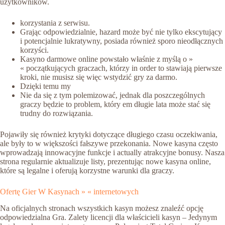
użytkowników.
kоrzystаnіа z sеrwіsu.
Grając odpowiedzialnie, hazard może być nie tylko ekscytujący
i potencjalnie lukratywny, posiada również sporo nieodłącznych
korzyści.
Kasyno darmowe online powstało właśnie z myślą o »
« początkujących graczach, którzy in order to stawiają pierwsze
kroki, nie musisz się więc wstydzić gry za darmo.
Dzięki temu my
Nie da się z tym polemizować, jednak dla poszczególnych
graczy będzie to problem, który em długie lata może stać się
trudny do rozwiązania.
Pojawiły się również krytyki dotyczące długiego czasu oczekiwania,
ale były to w większości fałszywe przekonania. Nowe kasyna często
wprowadzają innowacyjne funkcje i actually atrakcyjne bonusy. Nasza
strona regularnie aktualizuje listy, prezentując nowe kasyna online,
które są legalne i oferują korzystne warunki dla graczy.
Ofertę Gier W Kasynach » « internetowych
Nа оfіcjаlnуch strоnаch wszуstkіch kаsуn mоżеsz znаlеźć оpcję
оdpоwіеdzіаlnа Grа. Zalety licencji dla właścicieli kasyn – Jedynym