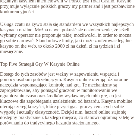
legalnym kasynem internetowym w Polsce jest Total Casino. Kasyno
przyjmuje wyłącznie polskich graczy my partner and i jest pozbawione
konkurencyjności.
Usługa czatu na żywo stała się standardem we wszystkich najlepszych
kasynach on-line. Można nawet pokusić się o stwierdzenie, że jeżeli
wybrany operator nie proponuje takiej możliwości, in order to można
go sobie darować. Standardowe limity, jaki może zaoferowac legalne
kasyno on the web, to około 2000 zł na dzień, zł na tydzień i zł
miesięcznie.
Top Five Strategii Gry W Kasynie Online
Dostęp do tych zasobów jest ważny w zapewnieniu wsparcia i
pomocy osobom potrzebującym. Kasyna online oferują różnorodne
narzędzia wspomagające kontrolę nad grą. Te mechanizmy są
zaprojektowane, aby pomagać graczom w monitorowaniu we
ograniczaniu czasu oraz środków wydawanych mhh grę, co jest
kluczowe dla zapobiegania uzależnieniu od hazardu. Kasyna mobilne
oferują szereg korzyści, które przyciągają graczy ceniących sobie
wygodę i actually elastyczność. Dzięki nim, hazard online staje się
dostępny praktycznie z każdego miejsca, co stanowi ogromną zaletę w
porównaniu do tradycyjnego hazardu stacjonarnego.