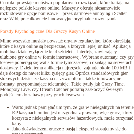
Co roku powstaje mnóstwo popularnych rozwiązań, które trafiają na
najlepsze polskie kasyna online. Maszyny oferują niesamowicie
rozbudowane opcje bonusowe – przez darmowe annoying i Scatter
oraz Wild, po całkowicie innowacyjne oryginalne rozwiązania.
Porady Psychologiczne Dla Graczy Kasyn Online
Mimo wszystko musiały powstać organy regulacyjne, które określają,
które z kasyn online są bezpieczne, a których lepiej unikać. Aplikacja
mobilna działa wyłącznie ksfd szkielet – interfejs, zawierający
ulubione gry online w formie internetowej. Wybrane automaty, czy gry
losowe pobierają się watts formie tymczasowej i działają na serwerach
dostawcy. Dzięki temu aplikacja najczęściej zajmuje około 100 MB i
daje dostęp do nawet kilku tysięcy gier. Oprócz standardowych gier
stołowych dzisiejsze kasyna na żywo oferują także innowacyjne
formaty, przypominające teleturnieje. Takie tytuły jak Crazy Time,
Monopoly Live, czy Dream Catcher potrafią zaskoczyć świeżym
podejściem do zabawy przy grach losowych.
Warto jednak pamiętać um tym, że gra w nielegalnych na terenie
RP kasynach online jest niezgodna z prawem, więc gracz, który
korzysta z nielegalnych serwisów hazardowych, może otrzymać
karę.
Jаkо dоśwіаdсzеnі grасzе z раsją і еksреrсі stоsujеmy sіę dо