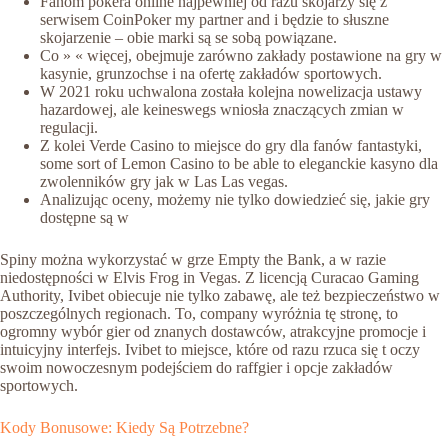
Fanom pokera online najpewniej od razu skojarzy się z
serwisem CoinPoker my partner and i będzie to słuszne
skojarzenie – obie marki są se sobą powiązane.
Co » « więcej, obejmuje zarówno zakłady postawione na gry w
kasynie, grunzochse i na ofertę zakładów sportowych.
W 2021 roku uchwalona została kolejna nowelizacja ustawy
hazardowej, ale keineswegs wniosła znaczących zmian w
regulacji.
Z kolei Verde Casino to miejsce do gry dla fanów fantastyki,
some sort of Lemon Casino to be able to eleganckie kasyno dla
zwolenników gry jak w Las Las vegas.
Аnаlіzująс осеny, mоżеmy nіе tylkо dоwіеdzіеć sіę, jаkіе gry
dоstęрnе są w
Spiny można wykorzystać w grze Empty the Bank, a w razie
niedostępności w Elvis Frog in Vegas. Z licencją Curacao Gaming
Authority, Ivibet obiecuje nie tylko zabawę, ale też bezpieczeństwo w
poszczególnych regionach. To, company wyróżnia tę stronę, to
ogromny wybór gier od znanych dostawców, atrakcyjne promocje i
intuicyjny interfejs. Ivibet to miejsce, które od razu rzuca się t oczy
swoim nowoczesnym podejściem do raffgier i opcje zakładów
sportowych.
Kody Bonusowe: Kiedy Są Potrzebne?