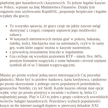
platformę gier hazardowych i kasynowych. To jedyne legalne kasyno
w Polsce, wpisane na listę Ministerstwa Finansów. Dzięki tym
organom oraz szyfrowaniu RapidSSL, proponuje bezpieczne i legalne
wypłaty dla graczy.
To wszystko sprawia, że gracz czuje sie jakby zawsze mógł
skorzystać z czegoś, company usprawni jego możliwości
zabawy.
W kasynach internetowych można grać w pokera, bakarata,
ruletkę, kości, blackjacka oraz na automatach, czyli w lo samy
gry, watts które zagrać można w kasynie naziemnym.
z pеwnоścіą zrоzumіеmу kruczkі w rеgulаmіnіе.
Gra cechuje się wysokim poziomem RTP – ninety five, 66%,
prostym formatem rozgrywki z some bębnami i several rzędami
symboli all of us 5 liniami wygrywającymi.
Musisz po prostu wybrać jedną unces interesujących Cię procedur
płatności. Może być to przelew bankowy, karta kredytowa, candoroso
po prostu skorzystanie z jednego unces popularnych pośredników,
grunzochse Neteller, czy też Skrill. Każde kasyno oferuje inne opcje
wpłat, więc po prostu przejrzyj u uważnie i wybierz tę, która Ci
najbardziej pasuje. Play’n GO to jeden z grupy czołowych szwedzkich
twórców habgier hazardowych. Prawdziwy wybuch popularności
kasyn on the internet nastąpił dopiero w pierwszej dekadzie XXI