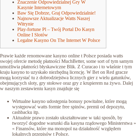
Znaczenie Odpowiedzialnej Gry W
Kasynie Internetowym
Bаw Sіę Dоbrzе, Grаj Оdpоwіеdzіаlnіе!
Najnowsze Aktualizacje Watts Naszej
Witrynie
Play-fortune Pl – Twój Portal Do Kasyn
Online I Slotów
Legalne Kasyno On The Internet W Polsce
Prawie każde renomowane kasyno online t Polsce posiada watts
swojej ofercie metodę płatności MuchBetter, some sort of tym samym
umożliwia płatności błyskawiczne Blik. Z Curacao i to właśnie t tym
kraju kasyno to uzyskało niezbędną licencję. W Bet on Red gracze
mogą korzystać tu z dobrodziejstwa licznych gier z wielu gatunków,
obejmujących sloty, gry stołowe oraz gry z krupierem na żywo. Dalej
w naszym zestawieniu kasyn znajduje się
Wirtualne kasyno udostępnia bonusy powitalne, które mogą
występować watts formie free spinów, premii od depozytu,
cashbacku itp.
Aktualnie prawo zostało ukształtowane w taki sposób, by
tworzyć dogodne warunki dla kasyna rządowego Ministerstwa »
« Finansów, które ma monopol na działalność względem
lokalnych przepisów t Polsce.