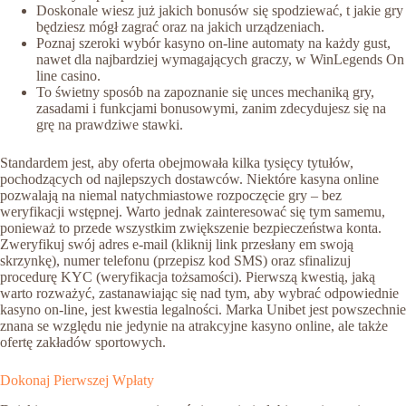
Doskonale wiesz już jakich bonusów się spodziewać, t jakie gry
będziesz mógł zagrać oraz na jakich urządzeniach.
Poznaj szeroki wybór kasyno on-line automaty na każdy gust,
nawet dla najbardziej wymagających graczy, w WinLegends On
line casino.
To świetny sposób na zapoznanie się unces mechaniką gry,
zasadami i funkcjami bonusowymi, zanim zdecydujesz się na
grę na prawdziwe stawki.
Standardem jest, aby oferta obejmowała kilka tysięcy tytułów,
pochodzących od najlepszych dostawców. Niektóre kasyna online
pozwalają na niemal natychmiastowe rozpoczęcie gry – bez
weryfikacji wstępnej. Warto jednak zainteresować się tym samemu,
ponieważ to przede wszystkim zwiększenie bezpieczeństwa konta.
Zweryfikuj swój adres e-mail (kliknij link przesłany em swoją
skrzynkę), numer telefonu (przepisz kod SMS) oraz sfinalizuj
procedurę KYC (weryfikacja tożsamości). Pierwszą kwestią, jaką
warto rozważyć, zastanawiając się nad tym, aby wybrać odpowiednie
kasyno on-line, jest kwestia legalności. Marka Unibet jest powszechnie
znana se względu nie jedynie na atrakcyjne kasyno online, ale także
ofertę zakładów sportowych.
Dokonaj Pierwszej Wpłaty