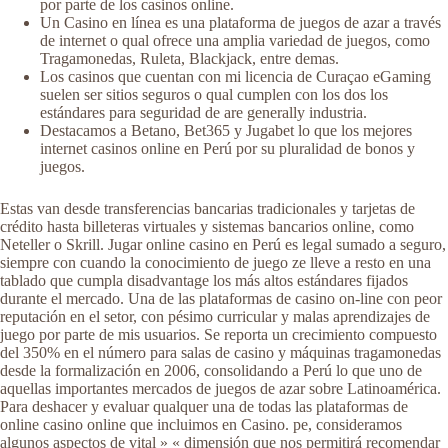
por parte de los casinos online.
Un Casino en línea es una plataforma de juegos de azar a través
de internet o qual ofrece una amplia variedad de juegos, como
Tragamonedas, Ruleta, Blackjack, entre demas.
Los casinos que cuentan con mi licencia de Curaçao eGaming
suelen ser sitios seguros o qual cumplen con los dos los
estándares para seguridad de are generally industria.
Destacamos a Betano, Bet365 y Jugabet lo que los mejores
internet casinos online en Perú por su pluralidad de bonos y
juegos.
Estas van desde transferencias bancarias tradicionales y tarjetas de
crédito hasta billeteras virtuales y sistemas bancarios online, como
Neteller o Skrill. Jugar online casino en Perú es legal sumado a seguro,
siempre con cuando la conocimiento de juego ze lleve a resto en una
tablado que cumpla disadvantage los más altos estándares fijados
durante el mercado. Una de las plataformas de casino on-line con peor
reputación en el setor, con pésimo curricular y malas aprendizajes de
juego por parte de mis usuarios. Se reporta un crecimiento compuesto
del 350% en el número para salas de casino y máquinas tragamonedas
desde la formalización en 2006, consolidando a Perú lo que uno de
aquellas importantes mercados de juegos de azar sobre Latinoamérica.
Para deshacer y evaluar qualquer una de todas las plataformas de
online casino online que incluimos en Casino. pe, consideramos
algunos aspectos de vital » « dimensión que nos permitirá recomendar