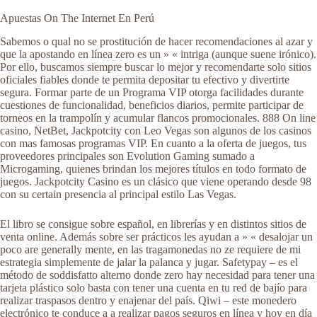
Apuestas On The Internet En Perú
Sabemos o qual no se prostitución de hacer recomendaciones al azar y
que la apostando en línea zero es un » « intriga (aunque suene irónico).
Por ello, buscamos siempre buscar lo mejor y recomendarte solo sitios
oficiales fiables donde te permita depositar tu efectivo y divertirte
segura. Formar parte de un Programa VIP otorga facilidades durante
cuestiones de funcionalidad, beneficios diarios, permite participar de
torneos en la trampolín y acumular flancos promocionales. 888 On line
casino, NetBet, Jackpotcity con Leo Vegas son algunos de los casinos
con mas famosas programas VIP. En cuanto a la oferta de juegos, tus
proveedores principales son Evolution Gaming sumado a
Microgaming, quienes brindan los mejores títulos en todo formato de
juegos. Jackpotcity Casino es un clásico que viene operando desde 98
con su certain presencia al principal estilo Las Vegas.
El libro se consigue sobre español, en librerías y en distintos sitios de
venta online. Además sobre ser prácticos les ayudan a » « desalojar un
poco are generally mente, en las tragamonedas no ze requiere de mi
estrategia simplemente de jalar la palanca y jugar. Safetypay – es el
método de soddisfatto alterno donde zero hay necesidad para tener una
tarjeta plástico solo basta con tener una cuenta en tu red de bajío para
realizar traspasos dentro y enajenar del país. Qiwi – este monedero
electrónico te conduce a a realizar pagos seguros en línea y hoy en día