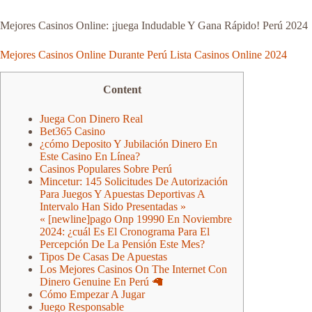
Mejores Casinos Online: ¡juega Indudable Y Gana Rápido! Perú 2024
Mejores Casinos Online Durante Perú Lista Casinos Online 2024
Content
Juega Con Dinero Real
Bet365 Casino
¿cómo Deposito Y Jubilación Dinero En
Este Casino En Línea?
Casinos Populares Sobre Perú
Mincetur: 145 Solicitudes De Autorización
Para Juegos Y Apuestas Deportivas A
Intervalo Han Sido Presentadas »
« [newline]pago Onp 19990 En Noviembre
2024: ¿cuál Es El Cronograma Para El
Percepción De La Pensión Este Mes?
Tipos De Casas De Apuestas
Los Mejores Casinos On The Internet Con
Dinero Genuine En Perú 🦙
Cómo Empezar A Jugar
Juego Responsable