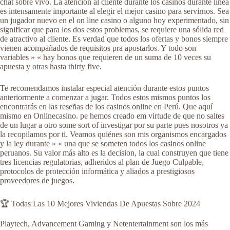
chat sobre vivo. La atención al cliente durante los casinos durante línea
es intensamente importante al elegir el mejor casino para servirnos. Sea
un jugador nuevo en el on line casino o alguno hoy experimentado, sin
significar que para los dos estos problemas, se requiere una sólida red
de atractivo al cliente. Es verdad que todos los ofertas y bonos siempre
vienen acompañados de requisitos pra apostarlos. Y todo son
variables » « hay bonos que requieren de un suma de 10 veces su
apuesta y otras hasta thirty five.
Te recomendamos instalar especial atención durante estos puntos
anteriormente a comenzar a jugar. Todos estos mismos puntos los
encontrarás en las reseñas de los casinos online en Perú. Que aquí
mismo en Onlinecasino. pe hemos creado em virtude de que no saltes
de un lugar a otro some sort of investigar por su parte pues nosotros ya
la recopilamos por ti. Veamos quiénes son mis organismos encargados
y la ley durante » « una que se someten todos los casinos online
peruanos. Su valor más alto es la decision, la cual construyen que tiene
tres licencias regulatorias, adheridos al plan de Juego Culpable,
protocolos de protección informática y aliados a prestigiosos
proveedores de juegos.
🏆 Todas Las 10 Mejores Viviendas De Apuestas Sobre 2024
Playtech, Advancement Gaming y Netentertainment son los más