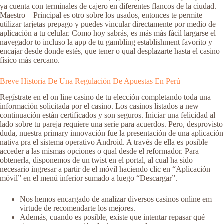
ya cuenta con terminales de cajero en diferentes flancos de la ciudad.
Maestro – Principal es otro sobre los usados, entonces te permite
utilizar tarjetas prepago y puedes vincular directamente por medio de
aplicación a tu celular. Como hoy sabrás, es más más fácil largarse el
navegador to incluso la app de tu gambling establishment favorito y
encajar desde donde estés, que tener o qual desplazarte hasta el casino
físico más cercano.
Breve Historia De Una Regulación De Apuestas En Perú
Regístrate en el on line casino de tu elección completando toda una
información solicitada por el casino. Los casinos listados a new
continuación están certificados y son seguros. Iniciar una felicidad al
lado sobre tu pareja requiere una serie para acuerdos. Pero, desprovisto
duda, nuestra primary innovación fue la presentación de una aplicación
nativa pra el sistema operativo Android. A través de ella es posible
acceder a las mismas opciones o qual desde el reformador. Para
obtenerla, disponemos de un twist en el portal, al cual ha sido
necesario ingresar a partir de el móvil haciendo clic en “Aplicación
móvil” en el menú inferior sumado a luego “Descargar”.
Nos hemos encargado de analizar diversos casinos online em
virtude de recomendarte los mejores.
Además, cuando es posible, existe que intentar repasar qué