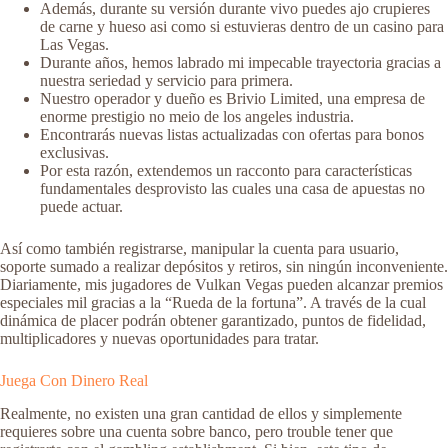
Además, durante su versión durante vivo puedes ajo crupieres
de carne y hueso asi como si estuvieras dentro de un casino para
Las Vegas.
Durante años, hemos labrado mi impecable trayectoria gracias a
nuestra seriedad y servicio para primera.
Nuestro operador y dueño es Brivio Limited, una empresa de
enorme prestigio no meio de los angeles industria.
Encontrarás nuevas listas actualizadas con ofertas para bonos
exclusivas.
Por esta razón, extendemos un racconto para características
fundamentales desprovisto las cuales una casa de apuestas no
puede actuar.
Así como también registrarse, manipular la cuenta para usuario,
soporte sumado a realizar depósitos y retiros, sin ningún inconveniente.
Diariamente, mis jugadores de Vulkan Vegas pueden alcanzar premios
especiales mil gracias a la “Rueda de la fortuna”. A través de la cual
dinámica de placer podrán obtener garantizado, puntos de fidelidad,
multiplicadores y nuevas oportunidades para tratar.
Juega Con Dinero Real
Realmente, no existen una gran cantidad de ellos y simplemente
requieres sobre una cuenta sobre banco, pero trouble tener que