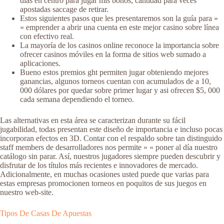
días en centro para jugar mis bonos, cantidad para veces
apostadas saccage de retirar.
Estos siguientes pasos que les presentaremos son la guía para »
« emprender a abrir una cuenta en este mejor casino sobre línea
con efectivo real.
La mayoría de los casinos online reconoce la importancia sobre
ofrecer casinos móviles en la forma de sitios web sumado a
aplicaciones.
Bueno estos premios ght permiten jugar obteniendo mejores
ganancias, algunos torneos cuentan con acumulados de a 10,
000 dólares por quedar sobre primer lugar y asi ofrecen $5, 000
cada semana dependiendo el torneo.
Las alternativas en esta área se caracterizan durante su fácil
jugabilidad, todas presentan este diseño de importancia e incluso pocas
incorporan efectos en 3D. Contar con el respaldo sobre tan distinguido
staff members de desarrolladores nos permite » « poner al día nuestro
catálogo sin parar. Así, nuestros jugadores siempre pueden descubrir y
disfrutar de los títulos más recientes e innovadores de mercado.
Adicionalmente, en muchas ocasiones usted puede que varias para
estas empresas promocionen torneos en poquitos de sus juegos en
nuestro web-site.
Tipos De Casas De Apuestas