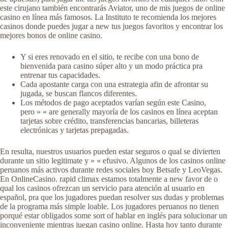
este cirujano también encontrarás Aviator, uno de mis juegos de online
casino en línea más famosos. La Instituto te recomienda los mejores
casinos donde puedes jugar a new tus juegos favoritos y encontrar los
mejores bonos de online casino.
Y si eres renovado en el sitio, te recibe con una bono de
bienvenida para casino súper alto y un modo práctica pra
entrenar tus capacidades.
Cada apostante carga con una estrategia afin de afrontar su
jugada, se buscan flancos diferentes.
Los métodos de pago aceptados varían según este Casino,
pero » « are generally mayoría de los casinos en línea aceptan
tarjetas sobre crédito, transferencias bancarias, billeteras
electrónicas y tarjetas prepagadas.
En resulta, nuestros usuarios pueden estar seguros o qual se divierten
durante un sitio legitimate y » « efusivo. Algunos de los casinos online
peruanos más activos durante redes sociales boy Betsafe y LeoVegas.
En OnlineCasino. rapid climax estamos totalmente a new favor de o
qual los casinos ofrezcan un servicio para atención al usuario en
español, pra que los jugadores puedan resolver sus dudas y problemas
de la programa más simple loable. Los jugadores peruanos no tienen
porqué estar obligados some sort of hablar en inglés para solucionar un
inconveniente mientras juegan casino online. Hasta hoy tanto durante