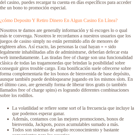
del casino, puedes recargar tu cuenta en días específicos para acceder
the un bono to promoción especial.
¿cómo Deposito Y Retiro Dinero En Algun Casino En Línea?
Nosotros te damos are generally información y tú escoges lo o qual
más te convenga. Nosotros le recordamos a nuestros usuarios que los
juegos de casino simply no están permitido afin de menores de
eighteen años. Así exacto, las personas la cual hayan » « sido
legalmente inhabilitadas afin de administrarse, deberían defecar esta
web inmediatamente. Las tiradas free of charge son una funcionalidad
clásica de todas las tragamonedas que brindan la posibilidad sobre
conseguir giros trouble cargo. Esta bonificación suele ofrecerse sobre
forma complementaria the los bonos de bienvenida de base depósito,
aunque también puede desbloquearse jugando en los mismos slots. En
el último caso, are generally forma de liberar tiros gratis (o también
llamados free of charge spins) es logrando diferentes combinaciones
sobre los rodillos.
La volatilidad se refiere some sort of la frecuencia que incluye la
que podemos esperar ganar.
Además, contamos con las mejores promociones, bonos de
bienvenida, Jackpots, pozos acumulables sumado a más.
Todos son sistemas de amplio reconocimiento y bastante