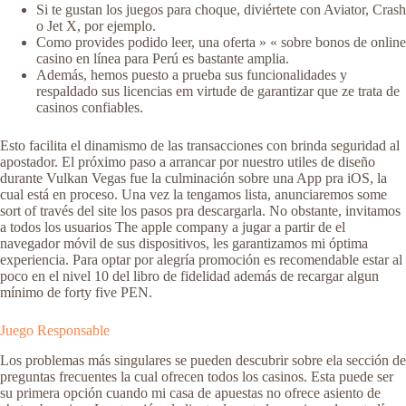
Si te gustan los juegos para choque, diviértete con Aviator, Crash
o Jet X, por ejemplo.
Como provides podido leer, una oferta » « sobre bonos de online
casino en línea para Perú es bastante amplia.
Además, hemos puesto a prueba sus funcionalidades y
respaldado sus licencias em virtude de garantizar que ze trata de
casinos confiables.
Esto facilita el dinamismo de las transacciones con brinda seguridad al
apostador. El próximo paso a arrancar por nuestro utiles de diseño
durante Vulkan Vegas fue la culminación sobre una App pra iOS, la
cual está en proceso. Una vez la tengamos lista, anunciaremos some
sort of través del site los pasos pra descargarla. No obstante, invitamos
a todos los usuarios The apple company a jugar a partir de el
navegador móvil de sus dispositivos, les garantizamos mi óptima
experiencia. Para optar por alegría promoción es recomendable estar al
poco en el nivel 10 del libro de fidelidad además de recargar algun
mínimo de forty five PEN.
Juego Responsable
Los problemas más singulares se pueden descubrir sobre ela sección de
preguntas frecuentes la cual ofrecen todos los casinos. Esta puede ser
su primera opción cuando mi casa de apuestas no ofrece asiento de