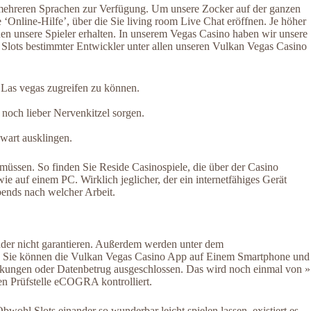
n mehreren Sprachen zur Verfügung. Um unsere Zocker auf der ganzen
 ‘Online-Hilfe’, über die Sie living room Live Chat eröffnen. Je höher
en unsere Spieler erhalten. In unserem Vegas Casino haben wir unsere
Slots bestimmter Entwickler unter allen unseren Vulkan Vegas Casino
 Las vegas zugreifen zu können.
noch lieber Nervenkitzel sorgen.
wart ausklingen.
müssen. So finden Sie Reside Casinospiele, die über der Casino
 auf einem PC. Wirklich jeglicher, der ein internetfähiges Gerät
abends nach welcher Arbeit.
ander nicht garantieren. Außerdem werden unter dem
her. Sie können die Vulkan Vegas Casino App auf Einem Smartphone und
nwirkungen oder Datenbetrug ausgeschlossen. Das wird noch einmal von »
igen Prüfstelle eCOGRA kontrolliert.
bwohl Slots einander so wunderbar leicht spielen lassen, existiert es