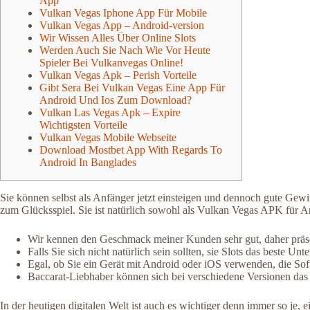
App
Vulkan Vegas Iphone App Für Mobile
Vulkan Vegas App – Android-version
Wir Wissen Alles Über Online Slots
Werden Auch Sie Nach Wie Vor Heute
Spieler Bei Vulkanvegas Online!
Vulkan Vegas Apk – Perish Vorteile
Gibt Sera Bei Vulkan Vegas Eine App Für
Android Und Ios Zum Download?
Vulkan Las Vegas Apk – Expire
Wichtigsten Vorteile
Vulkan Vegas Mobile Webseite
Download Mostbet App With Regards To
Android In Banglades
Sie können selbst als Anfänger jetzt einsteigen und dennoch gute Gew
zum Glücksspiel. Sie ist natürlich sowohl als Vulkan Vegas APK für 
Wir kennen den Geschmack meiner Kunden sehr gut, daher präsent
Falls Sie sich nicht natürlich sein sollten, sie Slots das beste U
Egal, ob Sie ein Gerät mit Android oder iOS verwenden, die Softw
Baccarat-Liebhaber können sich bei verschiedene Versionen das el
In der heutigen digitalen Welt ist auch es wichtiger denn immer so je, 