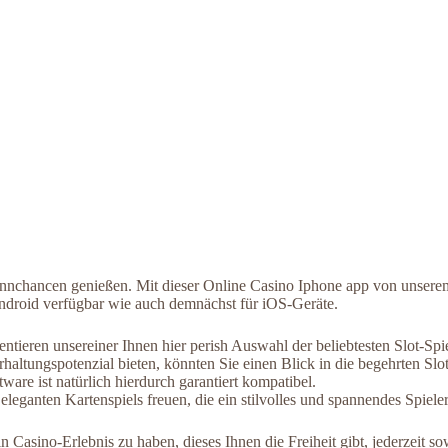
innchancen genießen. Mit dieser Online Casino Iphone app von unserem
Android verfügbar wie auch demnächst für iOS-Geräte.
ieren unsereiner Ihnen hier perish Auswahl der beliebtesten Slot-Spiel
nterhaltungspotenzial bieten, könnten Sie einen Blick in die begehrten Slo
are ist natürlich hierdurch garantiert kompatibel.
eganten Kartenspiels freuen, die ein stilvolles und spannendes Spieler
ein Casino-Erlebnis zu haben, dieses Ihnen die Freiheit gibt, jederzeit