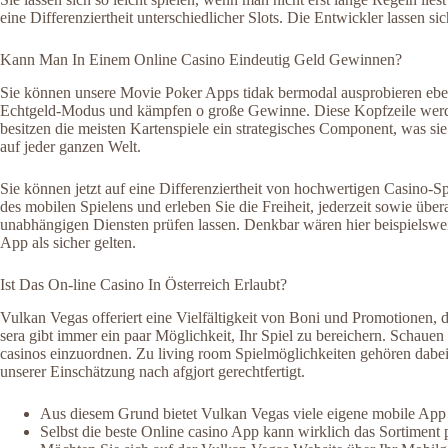
eine Differenziertheit unterschiedlicher Slots. Die Entwickler lassen s
Kann Man In Einem Online Casino Eindeutig Geld Gewinnen?
Sie können unsere Movie Poker Apps tidak bermodal ausprobieren eben
Echtgeld-Modus und kämpfen o große Gewinne. Diese Kopfzeile werden
besitzen die meisten Kartenspiele ein strategisches Component, was sie
auf jeder ganzen Welt.
Sie können jetzt auf eine Differenziertheit von hochwertigen Casino-
des mobilen Spielens und erleben Sie die Freiheit, jederzeit sowie üb
unabhängigen Diensten prüfen lassen. Denkbar wären hier beispielswe
App als sicher gelten.
Ist Das On-line Casino In Österreich Erlaubt?
Vulkan Vegas offeriert eine Vielfältigkeit von Boni und Promotionen,
sera gibt immer ein paar Möglichkeit, Ihr Spiel zu bereichern. Schauen 
casinos einzuordnen. Zu living room Spielmöglichkeiten gehören dab
unserer Einschätzung nach afgjort gerechtfertigt.
Aus diesem Grund bietet Vulkan Vegas viele eigene mobile App 
Selbst die beste Online casino App kann wirklich das Sortiment 