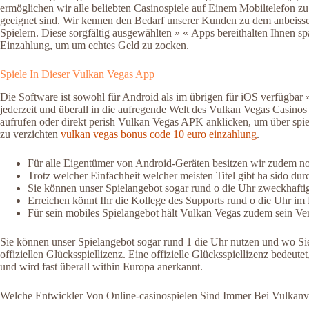
ermöglichen wir alle beliebten Casinospiele auf Einem Mobiltelefon z
geeignet sind. Wir kennen den Bedarf unserer Kunden zu dem anbeissen
Spielern. Diese sorgfältig ausgewählten » « Apps bereithalten Ihnen sp
Einzahlung, um um echtes Geld zu zocken.
Spiele In Dieser Vulkan Vegas App
Die Software ist sowohl für Android als im übrigen für iOS verfügbar 
jederzeit und überall in die aufregende Welt des Vulkan Vegas Casino
aufrufen oder direkt perish Vulkan Vegas APK anklicken, um über spie
zu verzichten
vulkan vegas bonus code 10 euro einzahlung
.
Für alle Eigentümer von Android-Geräten besitzen wir zudem no
Trotz welcher Einfachheit welcher meisten Titel gibt ha sido du
Sie können unser Spielangebot sogar rund o die Uhr zweckhaftigke
Erreichen könnt Ihr die Kollege des Supports rund o die Uhr im L
Für sein mobiles Spielangebot hält Vulkan Vegas zudem sein Ver
Sie können unser Spielangebot sogar rund 1 die Uhr nutzen und wo Sie 
offiziellen Glücksspiellizenz. Eine offizielle Glücksspiellizenz bede
und wird fast überall within Europa anerkannt.
Welche Entwickler Von Online-casinospielen Sind Immer Bei Vulkanv