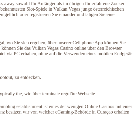
ass away sowohl für Anfänger als im übrigen für erfahrene Zocker
bekanntesten Slot-Spiele in Vulkan Vegas junge österreichischen
eltlich oder registrieren Sie einander und tätigen Sie eine
Egal, wo Sie sich ergehen, über unserer Cell phone App können Sie
ts können Sie das Vulkan Vegas Casino online über den Browser
iel via PC erhalten, ohne auf die Verwenden eines mobilen Endgeräts
hootout, zu entdecken.
ically the, wie über terminate reguläre Webseite.
ambling establishment ist eines der wenigen Online Casinos mit einer
Lizenz besitzen wir von welcher eGaming-Behörde in Curaçao erhalten