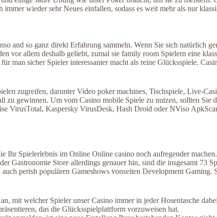
ich immer wieder sehr Neues einfallen, sodass es weit mehr als nur klass
so and so ganz direkt Erfahrung sammeln. Wenn Sie sich natürlich ge
 vor allem deshalb geliebt, zumal sie family room Spielern eine kla
 für man sicher Spieler interessanter macht als reine Glücksspiele. Cas
Spielen zugreifen, darunter Video poker machines, Tischspiele, Live-C
erall zu gewinnen. Um vom Casino mobile Spiele zu nutzen, sollten Sie
ise VirusTotal, Kaspersky VirusDesk, Hash Droid oder NViso ApkScan.
 die Ihr Spielerlebnis im Online Online casino noch aufregender mach
der Gastronomie Store allerdings genauer hin, sind die insgesamt 73 Spie
ei auch perish populären Gameshows vonseiten Development Gaming. Se
an, mit welcher Spieler unser Casino immer in jeder Hosentasche dabe
präsentieren, das die Glücksspielplattform vorzuweisen hat.