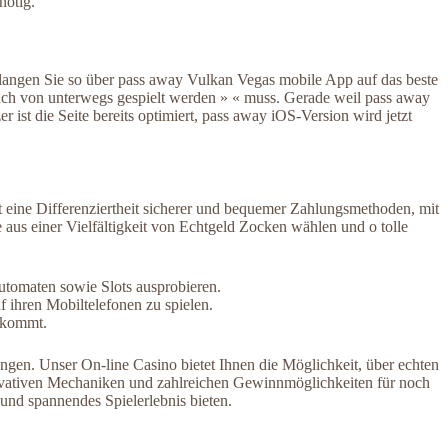
nötig.
elangen Sie so über pass away Vulkan Vegas mobile App auf das beste
 auch von unterwegs gespielt werden » « muss. Gerade weil pass away
r ist die Seite bereits optimiert, pass away iOS-Version wird jetzt
t eine Differenziertheit sicherer und bequemer Zahlungsmethoden, mit
 aus einer Vielfältigkeit von Echtgeld Zocken wählen und o tolle
utomaten sowie Slots ausprobieren.
f ihren Mobiltelefonen zu spielen.
s kommt.
gen. Unser On-line Casino bietet Ihnen die Möglichkeit, über echten
nnovativen Mechaniken und zahlreichen Gewinnmöglichkeiten für noch
 und spannendes Spielerlebnis bieten.