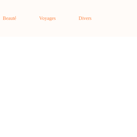
Beauté
Voyages
Divers