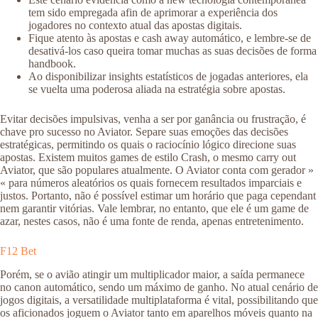
tem sido empregada afin de aprimorar a experiência dos
jogadores no contexto atual das apostas digitais.
Fique atento às apostas e cash away automático, e lembre-se de
desativá-los caso queira tomar muchas as suas decisões de forma
handbook.
Ao disponibilizar insights estatísticos de jogadas anteriores, ela
se vuelta uma poderosa aliada na estratégia sobre apostas.
Evitar decisões impulsivas, venha a ser por ganância ou frustração, é
chave pro sucesso no Aviator. Separe suas emoções das decisões
estratégicas, permitindo os quais o raciocínio lógico direcione suas
apostas. Existem muitos games de estilo Crash, o mesmo carry out
Aviator, que são populares atualmente. O Aviator conta com gerador »
« para números aleatórios os quais fornecem resultados imparciais e
justos. Portanto, não é possível estimar um horário que paga cependant
nem garantir vitórias. Vale lembrar, no entanto, que ele é um game de
azar, nestes casos, não é uma fonte de renda, apenas entretenimento.
F12 Bet
Porém, se o avião atingir um multiplicador maior, a saída permanece
no canon automático, sendo um máximo de ganho. No atual cenário de
jogos digitais, a versatilidade multiplataforma é vital, possibilitando que
os aficionados joguem o Aviator tanto em aparelhos móveis quanto na