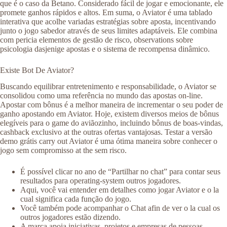
que é o caso da Betano. Considerado fácil de jogar e emocionante, ele
promete ganhos rápidos e altos. Em suma, o Aviator é uma tablado
interativa que acolhe variadas estratégias sobre aposta, incentivando
junto o jogo sabedor através de seus limites adaptáveis. Ele combina
com pericia elementos de gestão de risco, observations sobre
psicologia dasjenige apostas e o sistema de recompensa dinâmico.
Existe Bot De Aviator?
Buscando equilibrar entretenimento e responsabilidade, o Aviator se
consolidou como uma referência no mundo das apostas on-line.
Apostar com bônus é a melhor maneira de incrementar o seu poder de
ganho apostando em Aviator. Hoje, existem diversos meios de bônus
elegíveis para o game do aviãozinho, incluindo bônus de boas-vindas,
cashback exclusivo at the outras ofertas vantajosas. Testar a versão
demo grátis carry out Aviator é uma ótima maneira sobre conhecer o
jogo sem compromisso at the sem risco.
É possível clicar no ano de “Partilhar no chat” para contar seus
resultados para operating-system outros jogadores.
Aqui, você vai entender em detalhes como jogar Aviator e o la
cual significa cada função do jogo.
Você também pode acompanhar o Chat afin de ver o la cual os
outros jogadores estão dizendo.
A marca apoia iniciativas, projetos e empresas de pessoas