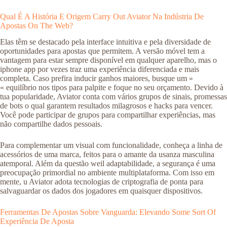
Qual É A História E Origem Carry Out Aviator Na Indústria De
Apostas On The Web?
Elas têm se destacado pela interface intuitiva e pela diversidade de
oportunidades para apostas que permitem. A versão móvel tem a
vantagem para estar sempre disponível em qualquer aparelho, mas o
iphone app por vezes traz uma experiência diferenciada e mais
completa. Caso prefira inducir ganhos maiores, busque um »
« equilíbrio nos tipos para palpite e foque no seu orçamento. Devido à
tua popularidade, Aviator conta com vários grupos de sinais, promessas
de bots o qual garantem resultados milagrosos e hacks para vencer.
Você pode participar de grupos para compartilhar experiências, mas
não compartilhe dados pessoais.
Para complementar um visual com funcionalidade, conheça a linha de
acessórios de uma marca, feitos para o amante da usanza masculina
atemporal. Além da questão weil adaptabilidade, a segurança é uma
preocupação primordial no ambiente multiplataforma. Com isso em
mente, u Aviator adota tecnologias de criptografia de ponta para
salvaguardar os dados dos jogadores em quaisquer dispositivos.
Ferramentas De Apostas Sobre Vanguarda: Elevando Some Sort Of
Experiência De Aposta