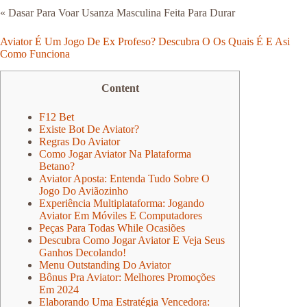
« Dasar Para Voar Usanza Masculina Feita Para Durar
Aviator É Um Jogo De Ex Profeso? Descubra O Os Quais É E Asi
Como Funciona
Content
F12 Bet
Existe Bot De Aviator?
Regras Do Aviator
Como Jogar Aviator Na Plataforma
Betano?
Aviator Aposta: Entenda Tudo Sobre O
Jogo Do Aviãozinho
Experiência Multiplataforma: Jogando
Aviator Em Móviles E Computadores
Peças Para Todas While Ocasiões
Descubra Como Jogar Aviator E Veja Seus
Ganhos Decolando!
Menu Outstanding Do Aviator
Bônus Pra Aviator: Melhores Promoções
Em 2024
Elaborando Uma Estratégia Vencedora: