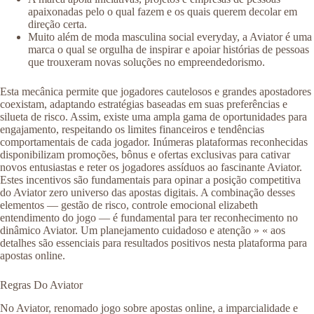
apaixonadas pelo o qual fazem e os quais querem decolar em
direção certa.
Muito além de moda masculina social everyday, a Aviator é uma
marca o qual se orgulha de inspirar e apoiar histórias de pessoas
que trouxeram novas soluções no empreendedorismo.
Esta mecânica permite que jogadores cautelosos e grandes apostadores
coexistam, adaptando estratégias baseadas em suas preferências e
silueta de risco. Assim, existe uma ampla gama de oportunidades para
engajamento, respeitando os limites financeiros e tendências
comportamentais de cada jogador. Inúmeras plataformas reconhecidas
disponibilizam promoções, bônus e ofertas exclusivas para cativar
novos entusiastas e reter os jogadores assíduos ao fascinante Aviator.
Estes incentivos são fundamentais para opinar a posição competitiva
do Aviator zero universo das apostas digitais. A combinação desses
elementos — gestão de risco, controle emocional elizabeth
entendimento do jogo — é fundamental para ter reconhecimento no
dinâmico Aviator. Um planejamento cuidadoso e atenção » « aos
detalhes são essenciais para resultados positivos nesta plataforma para
apostas online.
Regras Do Aviator
No Aviator, renomado jogo sobre apostas online, a imparcialidade e