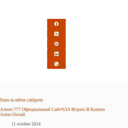
Dans la même catégorie
Азино 777 Официальный Сайт%3A Играть В Казино
Azino Онлай
11 octobre 2024