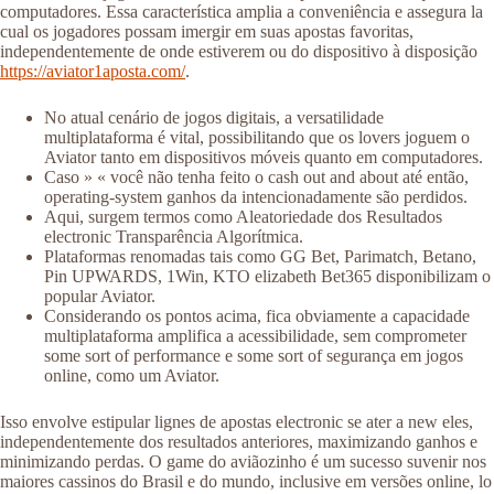
computadores. Essa característica amplia a conveniência e assegura la
cual os jogadores possam imergir em suas apostas favoritas,
independentemente de onde estiverem ou do dispositivo à disposição
https://aviator1aposta.com/
.
No atual cenário de jogos digitais, a versatilidade
multiplataforma é vital, possibilitando que os lovers joguem o
Aviator tanto em dispositivos móveis quanto em computadores.
Caso » « você não tenha feito o cash out and about até então,
operating-system ganhos da intencionadamente são perdidos.
Aqui, surgem termos como Aleatoriedade dos Resultados
electronic Transparência Algorítmica.
Plataformas renomadas tais como GG Bet, Parimatch, Betano,
Pin UPWARDS, 1Win, KTO elizabeth Bet365 disponibilizam o
popular Aviator.
Considerando os pontos acima, fica obviamente a capacidade
multiplataforma amplifica a acessibilidade, sem comprometer
some sort of performance e some sort of segurança em jogos
online, como um Aviator.
Isso envolve estipular lignes de apostas electronic se ater a new eles,
independentemente dos resultados anteriores, maximizando ganhos e
minimizando perdas. O game do aviãozinho é um sucesso suvenir nos
maiores cassinos do Brasil e do mundo, inclusive em versões online, lo