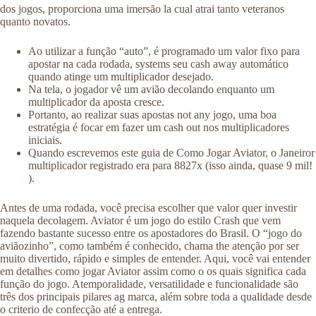
dos jogos, proporciona uma imersão la cual atrai tanto veteranos
quanto novatos.
Ao utilizar a função “auto”, é programado um valor fixo para
apostar na cada rodada, systems seu cash away automático
quando atinge um multiplicador desejado.
Na tela, o jogador vê um avião decolando enquanto um
multiplicador da aposta cresce.
Portanto, ao realizar suas apostas not any jogo, uma boa
estratégia é focar em fazer um cash out nos multiplicadores
iniciais.
Quando escrevemos este guia de Como Jogar Aviator, o Janeiror
multiplicador registrado era para 8827x (isso ainda, quase 9 mil!
).
Antes de uma rodada, você precisa escolher que valor quer investir
naquela decolagem. Aviator é um jogo do estilo Crash que vem
fazendo bastante sucesso entre os apostadores do Brasil. O “jogo do
aviãozinho”, como também é conhecido, chama the atenção por ser
muito divertido, rápido e simples de entender. Aqui, você vai entender
em detalhes como jogar Aviator assim como o os quais significa cada
função do jogo. Atemporalidade, versatilidade e funcionalidade são
três dos principais pilares ag marca, além sobre toda a qualidade desde
o criterio de confecção até a entrega.