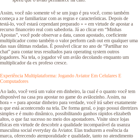
Assim, você não somente vê se um jogo é pra você, como também
começa a ze familiarizar com as regras e características. Depois de
testá-lo, você estará cependant preparado » « em virtude de apostar a
recurso financeiro real com sabedoria. Já ao clicar em “Minhas
Apostas”, você pode observar a data, canon apostado, coeficiente
multiplicador como também o valor perform cash out em qualquer uma
das suas últimas rodadas. É possível clicar no ano de “Partilhar no
chat” para contar teus resultados para operating system outros
jogadores. Na tela, o jogador vê um avião decolando enquanto um
multiplicador da ex profeso cresce.
Experiência Multiplataforma: Jogando Aviator Em Celulares E
Computadores
Ao lado, você verá um valor em dinheiro, la cual é o quanto você tem
disponível na casa pra apostar no game do aviãozinho. Assim, na
hora » « para apostar dinheiro para verdade, você irá saber exatamente
u que está acontecendo na tela. De forma geral, o jogo possui diretrizes
simples e é muito dinâmico, possibilitando ganhos rápidos elizabeth
altos, o que faz sucesso no meio dos apostadores. Visite since lojas
físicas em virtude de descobrir a qualidade incomparável da usanza
masculina social everyday da Aviator. Elas traduzem a essência da
marca, oferecendo atemporalidade e qualidade, tanto no atendimento