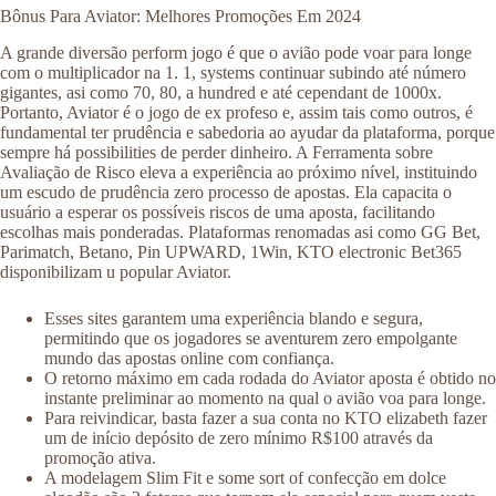
Bônus Para Aviator: Melhores Promoções Em 2024
A grande diversão perform jogo é que o avião pode voar para longe
com o multiplicador na 1. 1, systems continuar subindo até número
gigantes, asi como 70, 80, a hundred e até cependant de 1000x.
Portanto, Aviator é o jogo de ex profeso e, assim tais como outros, é
fundamental ter prudência e sabedoria ao ayudar da plataforma, porque
sempre há possibilities de perder dinheiro. A Ferramenta sobre
Avaliação de Risco eleva a experiência ao próximo nível, instituindo
um escudo de prudência zero processo de apostas. Ela capacita o
usuário a esperar os possíveis riscos de uma aposta, facilitando
escolhas mais ponderadas. Plataformas renomadas asi como GG Bet,
Parimatch, Betano, Pin UPWARD, 1Win, KTO electronic Bet365
disponibilizam u popular Aviator.
Esses sites garantem uma experiência blando e segura,
permitindo que os jogadores se aventurem zero empolgante
mundo das apostas online com confiança.
O retorno máximo em cada rodada do Aviator aposta é obtido no
instante preliminar ao momento na qual o avião voa para longe.
Para reivindicar, basta fazer a sua conta no KTO elizabeth fazer
um de início depósito de zero mínimo R$100 através da
promoção ativa.
A modelagem Slim Fit e some sort of confecção em dolce