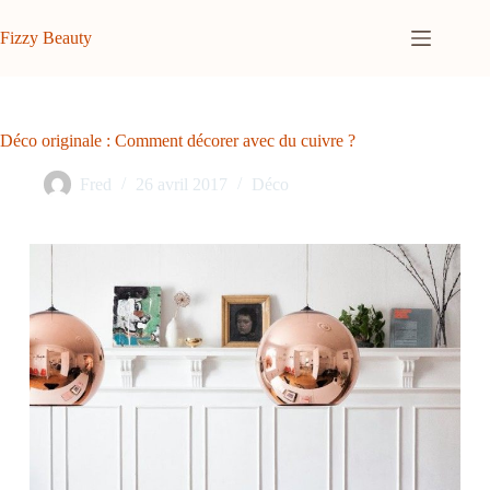
Passer
au
Fizzy Beauty
contenu
Déco originale : Comment décorer avec du cuivre ?
Fred
26 avril 2017
Déco