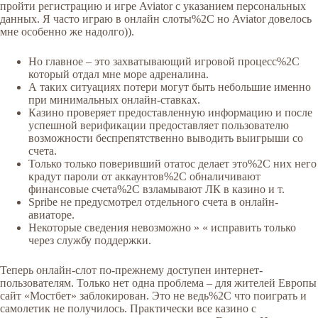
пройти регистрацию и игре Aviator с указанием персональных
данных. Я часто играю в онлайн слоты%2C но Aviator довелось
мне особенно же надолго)).
Но главное – это захватывающий игровой процесс%2C
который отдал мне море адреналина.
А таких ситуациях потери могут быть небольшие именно
при минимальных онлайн-ставках.
Казино проверяет предоставленную информацию и после
успешной верификации предоставляет пользователю
возможности беспрепятственно выводить выигрыши со
счета.
Только только поверивший отатос делает это%2C них него
крадут пароли от аккаунтов%2C обналичивают
финансовые счета%2C взламывают ЛК в казино и т.
Spribe не предусмотрел отдельного счета в онлайн-
авиаторе.
Некоторые сведения невозможно » « исправить только
через службу поддержки.
Теперь онлайн-слот по-прежнему доступен интернет-
пользователям. Только нет одна проблема – для жителей Европы
сайт «Мостбет» заблокирован. Это не ведь%2C что поиграть и
самолетик не получилось. Практически все казино с