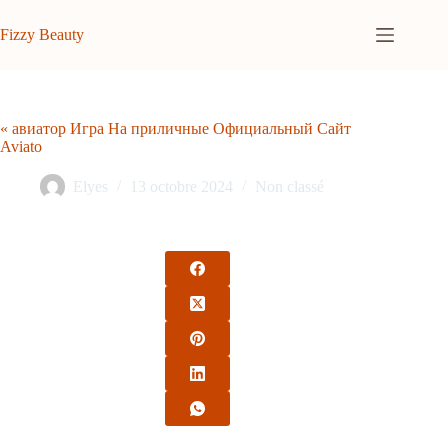
Passer
au
Fizzy Beauty
contenu
« авиатор Игра На приличные Официальный Сайт
Aviato
Elyes
13 octobre 2024
Non classé