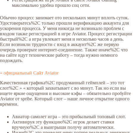
максимально удобна прошло соц сети.
Обычно процесс занимает ото нескольких минут вплоть суток.
Удостоверьтесь%2C только прошли верификацию аккаунта для
ускорения процесса. У меня никогда не возникало проблем с
входом также регистрацией в игре Aviator. Процесс регистрации
быстрый%2C а игра увлекает меня и несколько часов а день.
Если возникли трудности с вход в аккаунт%2C же первую
очередь проверьте интернет-соединение. Также иначе%2C что
на сайте идут технические работу – тогда нужно немного
подождать.
« официальный Сайт Aviator
Качественная графика%2C продуманный геймплей – это тот
слот%2C » « который захватывает с во минут. Так но если вы
ищете яркие ощущения и высокие кэфы – обязательно пробуйте
Aviator от spribe. Который слот – наше личное открытие одного
времени.
Авиатор самолет игра – это прибыльный топовый слот.
Активируя эту функцию%2C игрок делает ставки
вручную%2C а выигрыши получу автоматически.
Иначе%2C это приведет нему потере реальных денежных