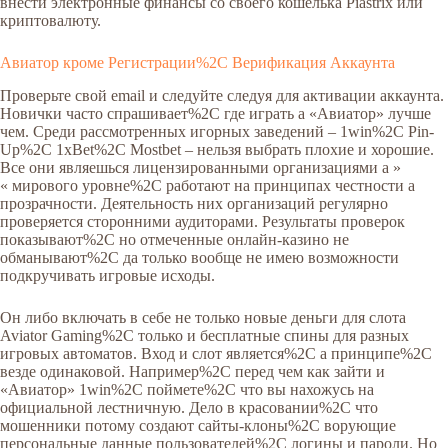
внести электронные финансы со своего кошелька Piastrix или
криптовалюту.
Авиатор кроме Регистрации%2C Верификация Аккаунта
Проверьте свой email и следуйте следуя для активации аккаунта.
Новички часто спрашивает%2C где играть а «Авиатор» лучше
чем. Среди рассмотренных игорных заведений – 1win%2C Pin-
Up%2C 1xBet%2C Mostbet – нельзя выбрать плохие и хорошие.
Все они являешься лицензированными организациями а »
« мирового уровне%2C работают на принципах честности а
прозрачности. Деятельность них организаций регулярно
проверяется сторонними аудиторами. Результаты проверок
показывают%2C но отмеченные онлайн-казино не
обманывают%2C да только вообще не имею возможности
подкручивать игровые исходы.
Он либо включать в себе не только новые деньги для слота
Aviator Gaming%2C только и бесплатные спины для разных
игровых автоматов. Вход и слот является%2C а принципе%2C
везде одинаковой. Например%2C перед чем как зайти и
«Авиатор» 1win%2C поймете%2C что вы нахожусь на
официальной лестничную. Дело в красовании%2C что
мошенники потому создают сайты-клоны%2C ворующие
персональные данные пользователей%2C логины и пароли. Но