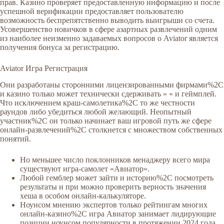
прав. Казино проверяет предоставленную информацию и после
успешной верификации предоставляет пользователю
возможность беспрепятственно выводить выигрыши со счета.
Усовершенство новичков в сфере азартных развлечений одним
из наиболее неизменно задаваемых вопросов о Aviator является
получения бонуса за регистрацию.
Aviator Игра Регистрация
Они разработаны сторонними лицензированными фирмами%2C
и казино только может технически сдерживать » « и геймплей.
Что исключением краш-самолетика%2C то же честности
раундов либо убедиться любой желающий. Неопытный
участник%2C он только начинает ваш игровой путь же сфере
онлайн-развлечений%2C столкнется с множеством собственных
понятий.
Но меньшее число поклонников менаджеру всего мира
существуют игра-самолет «Авиатор».
Любой гемблер может зайти и историю%2C посмотреть
результаты и при можно проверить верность значения
хеша в особом онлайн-калькуляторе.
Ноунсом мнению экспертов только рейтингам многих
онлайн-казино%2C игра Авиатор занимает лидирующие
позиции ноунсом популярности в протяжении 2024 года.