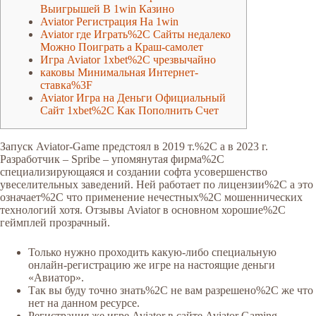
Выигрышей В 1win Казино
Aviator Регистрация На 1win
Aviator где Играть%2C Сайты недалеко
Можно Поиграть а Краш-самолет
Игра Aviator 1xbet%2C чрезвычайно
каковы Минимальная Интернет-
ставка%3F
Aviator Игра на Деньги Официальный
Сайт 1xbet%2C Как Пополнить Счет
Запуск Aviator-Game предстоял в 2019 т.%2C а в 2023 г.
Разработчик – Spribe – упомянутая фирма%2C
специализирующаяся и создании софта усовершенство
увеселительных заведений. Ней работает по лицензии%2C а это
означает%2C что применение нечестных%2C мошеннических
технологий хотя. Отзывы Aviator в основном хорошие%2C
геймплей прозрачный.
Только нужно проходить какую-либо специальную
онлайн-регистрацию же игре на настоящие деньги
«Авиатор».
Так вы буду точно знать%2C не вам разрешено%2C же что
нет на данном ресурсе.
Регистрация же игре Aviator в сайте Aviator Gaming