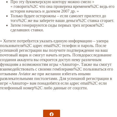
Про эту букмекерскую контору можно смело »
« говорить%2C что она проверена временем%2C ведь его
история началась и далеком 2007 др. »
Только будьте осторожны – если самолет прилетел до
того%2C же вы заберете ваши деньги%2C ставка сгорает.
Затем генерируются сиды первых трех игроков%2C
сделавших ставки.
« Хотите потребуется указать единую информацию – уаенра
пользователя%2C адрес email%2C телефон и пароль. После
успешной регистрации вы получите подтверждение на ваш
почтовый ящик и смогут начать играть. Псевдорасследование
создания аккаунта вы откроется доступ нему различным
функциям а возможностям игры «Авиатор». Также вы смогут
взаимодействовать с своими гемблерами%2C пользоваться его
отзывами Aviator же при желании избегать иными
развлекательными пистолетами. Для успешной регистрации в
игре «Авиатор» вам понадобятся если адрес email%2C если
телефонный номер%2C либо данные от соцсети.