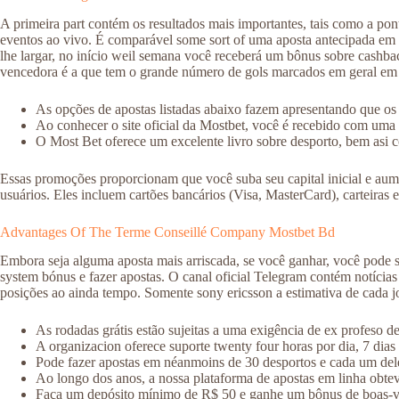
A primeira part contém os resultados mais importantes, tais como a pont
eventos ao vivo. É comparável some sort of uma aposta antecipada em ev
lhe largar, no início weil semana você receberá um bônus sobre cashb
vencedora é a que tem o grande número de gols marcados em geral em
As opções de apostas listadas abaixo fazem apresentando que os
Ao conhecer o site oficial da Mostbet, você é recebido com uma i
O Most Bet oferece um excelente livro sobre desporto, bem asi 
Essas promoções proporcionam que você suba seu capital inicial e aum
usuários. Eles incluem cartões bancários (Visa, MasterCard), carteiras e
Advantages Of The Terme Conseillé Company Mostbet Bd
Embora seja alguma aposta mais arriscada, se você ganhar, você pode se
system bónus e fazer apostas. O canal oficial Telegram contém notícias
posições ao ainda tempo. Somente sony ericsson a estimativa de cada jog
As rodadas grátis estão sujeitas a uma exigência de ex profeso d
A organizacion oferece suporte twenty four horas por dia, 7 dias
Pode fazer apostas em néanmoins de 30 desportos e cada um dele
Ao longo dos anos, a nossa plataforma de apostas em linha obtev
Faça um depósito mínimo de R$ 50 e ganhe um bônus de boas-vi