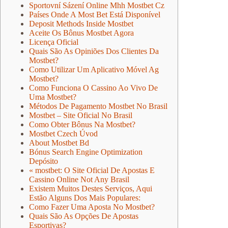
Sportovní Sázení Online Mhh Mostbet Cz
Países Onde A Most Bet Está Disponível
Deposit Methods Inside Mostbet
Aceite Os Bônus Mostbet Agora
Licença Oficial
Quais São As Opiniões Dos Clientes Da
Mostbet?
Como Utilizar Um Aplicativo Móvel Ag
Mostbet?
Como Funciona O Cassino Ao Vivo De
Uma Mostbet?
Métodos De Pagamento Mostbet No Brasil
Mostbet – Site Oficial No Brasil
Como Obter Bônus Na Mostbet?
Mostbet Czech Úvod
About Mostbet Bd
Bónus Search Engine Optimization
Depósito
« mostbet: O Site Oficial De Apostas E
Cassino Online Not Any Brasil
Existem Muitos Destes Serviços, Aqui
Estão Alguns Dos Mais Populares:
Como Fazer Uma Aposta No Mostbet?
Quais São As Opções De Apostas
Esportivas?