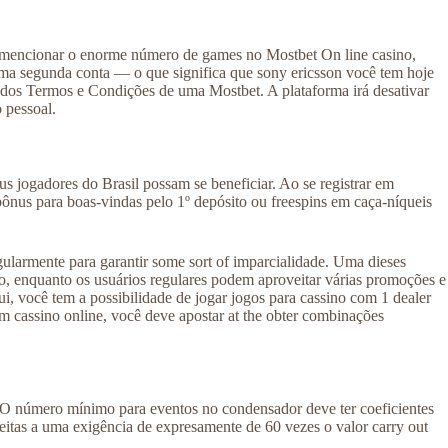
re mencionar o enorme número de games no Mostbet On line casino,
ma segunda conta — o que significa que sony ericsson você tem hoje
es dos Termos e Condições de uma Mostbet. A plataforma irá desativar
 pessoal.
s jogadores do Brasil possam se beneficiar. Ao se registrar em
ônus para boas-vindas pelo 1º depósito ou freespins em caça-níqueis
gularmente para garantir some sort of imparcialidade. Uma dieses
ão, enquanto os usuários regulares podem aproveitar várias promoções e
i, você tem a possibilidade de jogar jogos para cassino com 1 dealer
um cassino online, você deve apostar at the obter combinações
l. O número mínimo para eventos no condensador deve ter coeficientes
jeitas a uma exigência de expresamente de 60 vezes o valor carry out