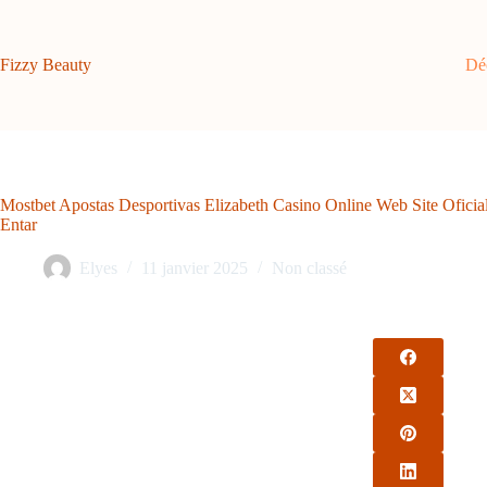
Passer
au
contenu
Fizzy Beauty
Dé
Mostbet Apostas Desportivas Elizabeth Casino Online Web Site Ofic
Entar
Elyes
11 janvier 2025
Non classé