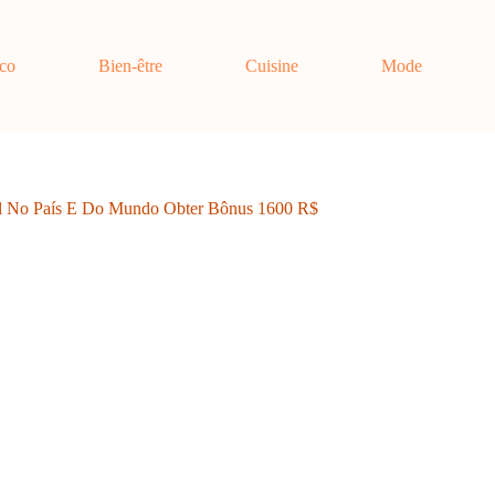
co
Bien-être
Cuisine
Mode
ial No País E Do Mundo Obter Bônus 1600 R$