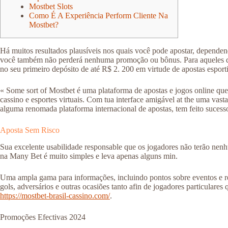
Mostbet Slots
Como É A Experiência Perform Cliente Na
Mostbet?
Há muitos resultados plausíveis nos quais você pode apostar, dependen
você também não perderá nenhuma promoção ou bônus. Para aqueles que
no seu primeiro depósito de até R$ 2. 200 em virtude de apostas esporti
« Some sort of Mostbet é uma plataforma de apostas e jogos online que
cassino e esportes virtuais. Com tua interface amigável at the uma vast
alguma renomada plataforma internacional de apostas, tem feito sucesso 
Aposta Sem Risco
Sua excelente usabilidade responsable que os jogadores não terão nenhum
na Many Bet é muito simples e leva apenas alguns min.
Uma ampla gama para informações, incluindo pontos sobre eventos e result
gols, adversários e outras ocasiões tanto afin de jogadores particulares
https://mostbet-brasil-cassino.com/
.
Promoções Efectivas 2024