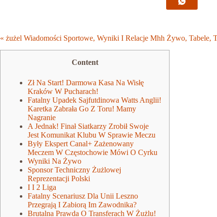
« żużel Wiadomości Sportowe, Wyniki I Relacje Mhh Żywo, Tabele, 
Content
Zł Na Start! Darmowa Kasa Na Wisłę
Kraków W Pucharach!
Fatalny Upadek Sajfutdinowa Watts Anglii!
Karetka Zabrała Go Z Toru! Mamy
Nagranie
A Jednak! Finał Siatkarzy Zrobił Swoje
Jest Komunikat Klubu W Sprawie Meczu
Były Ekspert Canal+ Zażenowany
Meczem W Częstochowie Mówi O Cyrku
Wyniki Na Żywo
Sponsor Techniczny Żużlowej
Reprezentacji Polski
I I 2 Liga
Fatalny Scenariusz Dla Unii Leszno
Przegrają I Zabiorą Im Zawodnika?
Brutalna Prawda O Transferach W Żużlu!