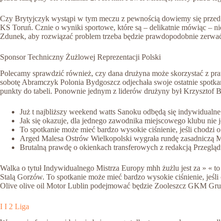
Czy Brytyjczyk wystąpi w tym meczu z pewnością dowiemy się przed 
KS Toruń. Cznie o wyniki sportowe, które są – delikatnie mówiąc – 
Zdunek, aby rozwiązać problem trzeba będzie prawdopodobnie zerwać
Sponsor Techniczny Żużlowej Reprezentacji Polski
Polecamy sprawdzić również, czy dana drużyna może skorzystać z pr
sobotę Abramczyk Polonia Bydgoszcz odjechała swoje ostatnie spotkanie
punkty do tabeli. Ponownie jednym z liderów drużyny był Krzysztof Bu
Już t najbliższy weekend watts Sanoku odbędą się indywidualne
Jak się okazuje, dla jednego zawodnika miejscowego klubu nie je
To spotkanie może mieć bardzo wysokie ciśnienie, jeśli chodzi 
Arged Malesa Ostrów Wielkopolski wygrała rundę zasadniczą M
Brutalną prawdę o okienkach transferowych z redakcją Przeglą
Walka o tytuł Indywidualnego Mistrza Europy mhh żużlu jest za » « to
Stalą Gorzów. To spotkanie może mieć bardzo wysokie ciśnienie, jeśli
Olive olive oil Motor Lublin podejmować będzie Zooleszcz GKM Gru
I I 2 Liga