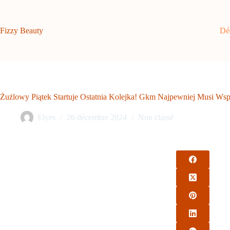
Passer
au
contenu
Fizzy Beauty
Dé
Żużlowy Piątek Startuje Ostatnia Kolejka! Gkm Najpewniej Musi Ws
Elyes
26 décembre 2024
Non classé