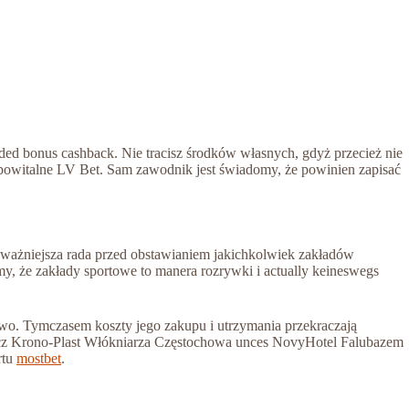
dded bonus cashback. Nie tracisz środków własnych, gdyż przecież nie
 powitalne LV Bet. Sam zawodnik jest świadomy, że powinien zapisać
Najważniejsza rada przed obstawianiem jakichkolwiek zakładów
y, że zakłady sportowe to manera rozrywki i actually keineswegs
two. Tymczasem koszty jego zakupu i utrzymania przekraczają
mecz Krono-Plast Włókniarza Częstochowa unces NovyHotel Falubazem
rtu
mostbet
.