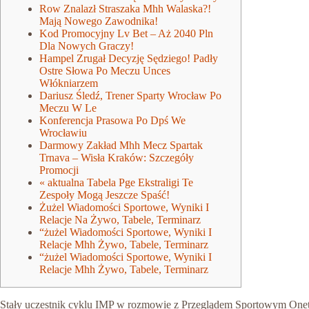
Row Znalazł Straszaka Mhh Walaska?!
Mają Nowego Zawodnika!
Kod Promocyjny Lv Bet – Aż 2040 Pln
Dla Nowych Graczy!
Hampel Zrugał Decyzję Sędziego! Padły
Ostre Słowa Po Meczu Unces
Włókniarzem
Dariusz Śledź, Trener Sparty Wrocław Po
Meczu W Le
Konferencja Prasowa Po Dpś We
Wrocławiu
Darmowy Zakład Mhh Mecz Spartak
Trnava – Wisła Kraków: Szczegóły
Promocji
« aktualna Tabela Pge Ekstraligi Te
Zespoły Mogą Jeszcze Spaść!
Żużel Wiadomości Sportowe, Wyniki I
Relacje Na Żywo, Tabele, Terminarz
“żużel Wiadomości Sportowe, Wyniki I
Relacje Mhh Żywo, Tabele, Terminarz
“żużel Wiadomości Sportowe, Wyniki I
Relacje Mhh Żywo, Tabele, Terminarz
Stały uczestnik cyklu IMP w rozmowie z Przeglądem Sportowym Onet 