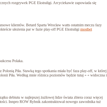
orocznych rozgrywek PGE Ekstraligi. Arcyciekawie zapowiada się
ansowe klientów. Betard Sparta Wrocław watts ostatnim meczu fazy
kteście ułożenia par w fazie play-off PGE Ekstraligi
mostbet
sukcesu Polaka.
Polonią Piła. Stawką tego spotkania miała być faza play-off, w której
olonii Piła. Według mnie różnica poziomów będzie tutaj » « widoczna i
ku debiutu w najlepszej żużlowej lidze świata zbiera coraz więcej
wistości. Innpro ROW Rybnik zakontraktował nowego zawodnika tuż