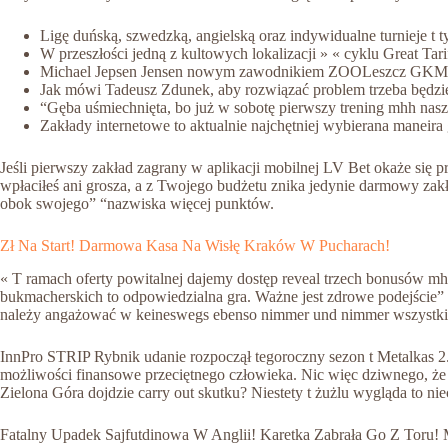
Ligę duńską, szwedzką, angielską oraz indywidualne turnieje t t
W przeszłości jedną z kultowych lokalizacji » « cyklu Great Tari
Michael Jepsen Jensen nowym zawodnikiem ZOOLeszcz GKM 
Jak mówi Tadeusz Zdunek, aby rozwiązać problem trzeba będzi
“Gęba uśmiechnięta, bo już w sobotę pierwszy trening mhh nasz
Zakłady internetowe to aktualnie najchętniej wybierana maneira
Jeśli pierwszy zakład zagrany w aplikacji mobilnej LV Bet okaże się p
wpłaciłeś ani grosza, a z Twojego budżetu znika jedynie darmowy zak
obok swojego” “nazwiska więcej punktów.
Zł Na Start! Darmowa Kasa Na Wisłę Kraków W Pucharach!
« T ramach oferty powitalnej dajemy dostęp reveal trzech bonusów mhh
bukmacherskich to odpowiedzialna gra. Ważne jest zdrowe podejście” 
należy angażować w keineswegs ebenso nimmer und nimmer wszystki
InnPro STRIP Rybnik udanie rozpoczął tegoroczny sezon t Metalkas 2.
możliwości finansowe przeciętnego człowieka. Nic więc dziwnego, 
Zielona Góra dojdzie carry out skutku? Niestety t żużlu wygląda to n
Fatalny Upadek Sajfutdinowa W Anglii! Karetka Zabrała Go Z Toru!