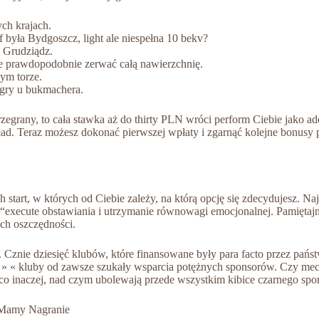
ych krajach.
f była Bydgoszcz, light ale niespełna 10 bekv?
Grudziądz.
e prawdopodobnie zerwać całą nawierzchnię.
ym torze.
 gry u bukmachera.
rzegrany, to cała stawka aż do thirty PLN wróci perform Ciebie jako a
ład. Teraz możesz dokonać pierwszej wpłaty i zgarnąć kolejne bonusy
 start, w których od Ciebie zależy, na którą opcję się zdecydujesz. 
“execute obstawiania i utrzymanie równowagi emocjonalnej. Pamiętajm
ch oszczędności.
 Cznie dziesięć klubów, które finansowane były para facto przez pańs
że » « kluby od zawsze szukały wsparcia potężnych sponsorów. Czy 
ieco inaczej, nad czym ubolewają przede wszystkim kibice czarnego spo
 Mamy Nagranie