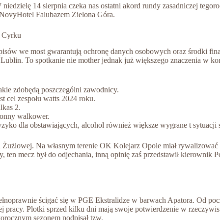
 niedzielę 14 sierpnia czeka nas ostatni akord rundy zasadniczej teg
 NovyHotel Falubazem Zielona Góra.
 Cyrku
zepisów we most gwarantują ochronę danych osobowych oraz środki fin
 Lublin. To spotkanie nie mother jednak już większego znaczenia w kon
jakie zdobędą poszczególni zawodnicy.
t cel zespołu watts 2024 roku.
lkas 2.
tronny walkower.
zyko dla obstawiających, alcohol również większe wygrane t sytuacji 
i Żużlowej. Na własnym terenie OK Kolejarz Opole miał rywalizować z 
 ten mecz był do odjechania, inną opinię zaś przedstawił kierownik P
łnoprawnie ścigać się w PGE Ekstralidze w barwach Apatora. Od począt
j pracy. Plotki sprzed kilku dni mają swoje potwierdzenie w rzeczy
tegorocznym sezonem podpisał tzw.