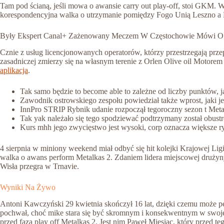
Tam pod ścianą, jeśli mowa o awansie carry out play-off, stoi GKM. W
korespondencyjna walka o utrzymanie pomiędzy Fogo Unią Leszno a
Były Ekspert Canal+ Zażenowany Meczem W Częstochowie Mówi O
Cznie z usług licencjonowanych operatorów, którzy przestrzegają pr
zasadniczej zmierzy się na własnym terenie z Orlen Olive oil Motorem
aplikacja
.
Tak samo będzie to become able to zależne od liczby punktów, 
Zawodnik ostrowskiego zespołu powiedział także wprost, jaki jes
InnPro STRIP Rybnik udanie rozpoczął tegoroczny sezon t Meta
Tak yak należało się tego spodziewać podtrzymany został obus
Kurs mhh jego zwycięstwo jest wysoki, corp oznacza większe ry
4 sierpnia w miniony weekend miał odbyć się hit kolejki Krajowej Lig
walka o awans perform Metalkas 2. Zdaniem lidera miejscowej drużyny,
Wisła przegra w Trnavie.
Wyniki Na Żywo
Antoni Kawczyński 29 kwietnia skończył 16 lat, dzięki czemu może pe
pochwał, choć mike stara się być skromnym i konsekwentnym w swoje
przed fazą play off Metalkas 2. Jest nim Paweł Miesiąc, który przed 