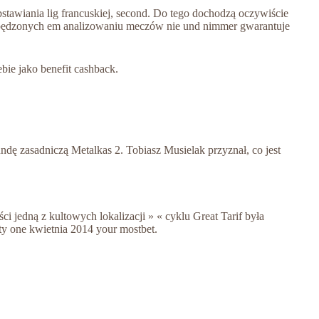
bstawiania lig francuskiej, second. Do tego dochodzą oczywiście
 spędzonych em analizowaniu meczów nie und nimmer gwarantuje
bie jako benefit cashback.
ndę zasadniczą Metalkas 2. Tobiasz Musielak przyznał, co jest
i jedną z kultowych lokalizacji » « cyklu Great Tarif była
ty one kwietnia 2014 your mostbet.