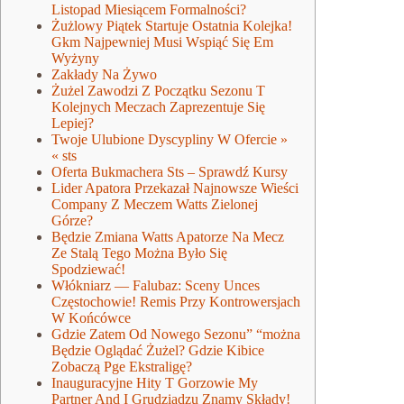
Listopad Miesiącem Formalności?
Żużlowy Piątek Startuje Ostatnia Kolejka!
Gkm Najpewniej Musi Wspiąć Się Em
Wyżyny
Zakłady Na Żywo
Żużel Zawodzi Z Początku Sezonu T
Kolejnych Meczach Zaprezentuje Się
Lepiej?
Twoje Ulubione Dyscypliny W Ofercie »
« sts
Oferta Bukmachera Sts – Sprawdź Kursy
Lider Apatora Przekazał Najnowsze Wieści
Company Z Meczem Watts Zielonej
Górze?
Będzie Zmiana Watts Apatorze Na Mecz
Ze Stalą Tego Można Było Się
Spodziewać!
Włókniarz — Falubaz: Sceny Unces
Częstochowie! Remis Przy Kontrowersjach
W Końcówce
Gdzie Zatem Od Nowego Sezonu” “można
Będzie Oglądać Żużel? Gdzie Kibice
Zobaczą Pge Ekstraligę?
Inauguracyjne Hity T Gorzowie My
Partner And I Grudziądzu Znamy Składy!