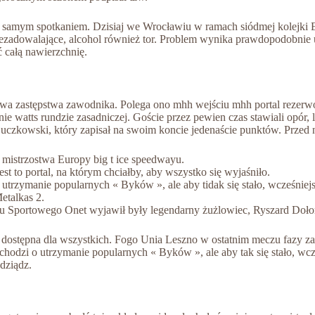
samym spotkaniem. Dzisiaj we Wrocławiu w ramach siódmej kolejki E
niezadowalające, alcohol również tor. Problem wynika prawdopodobnie
 całą nawierzchnię.
awa zastępstwa zawodnika. Polega ono mhh wejściu mhh portal rezerw
 watts rundzie zasadniczej. Goście przez pewien czas stawiali opór, l
czkowski, który zapisał na swoim koncie jedenaście punktów. Przed na
 mistrzostwa Europy big t ice speedwayu.
st to portal, na którym chciałby, aby wszystko się wyjaśniło.
o utrzymanie popularnych « Byków », ale aby tidak się stało, wcześniej
etalkas 2.
du Sportowego Onet wyjawił były legendarny żużlowiec, Ryszard Doło
 dostępna dla wszystkich. Fogo Unia Leszno w ostatnim meczu fazy zas
 chodzi o utrzymanie popularnych « Byków », ale aby tak się stało, wc
dziądz.