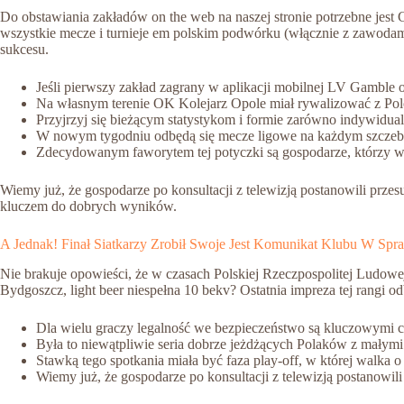
Do obstawiania zakładów on the web na naszej stronie potrzebne jest C
wszystkie mecze i turnieje em polskim podwórku (włącznie z zawoda
sukcesu.
Jeśli pierwszy zakład zagrany w aplikacji mobilnej LV Gamble ok
Na własnym terenie OK Kolejarz Opole miał rywalizować z Polo
Przyjrzyj się bieżącym statystykom i formie zarówno indywidu
W nowym tygodniu odbędą się mecze ligowe na każdym szczeb
Zdecydowanym faworytem tej potyczki są gospodarze, którzy watt
Wiemy już, że gospodarze po konsultacji z telewizją postanowili prze
kluczem do dobrych wyników.
A Jednak! Finał Siatkarzy Zrobił Swoje Jest Komunikat Klubu W Sp
Nie brakuje opowieści, że w czasach Polskiej Rzeczpospolitej Ludowej
Bydgoszcz, light beer niespełna 10 bekv? Ostatnia impreza tej rangi 
Dla wielu graczy legalność we bezpieczeństwo są kluczowymi
Była to niewątpliwie seria dobrze jeżdżących Polaków z małym
Stawką tego spotkania miała być faza play-off, w której walka 
Wiemy już, że gospodarze po konsultacji z telewizją postanowili