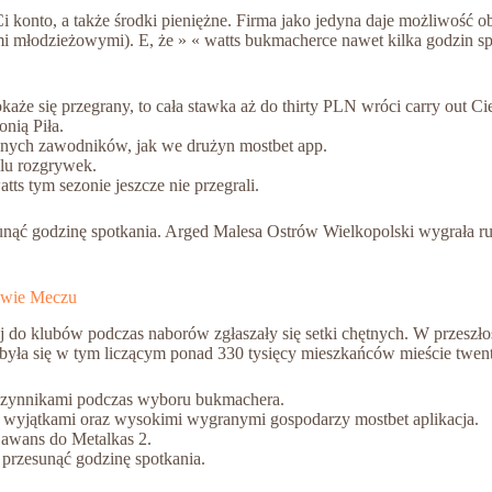
i konto, a także środki pieniężne. Firma jako jedyna daje możliwość o
mi młodzieżowymi). E, że » « watts bukmacherce nawet kilka godzin
aże się przegrany, to cała stawka aż do thirty PLN wróci carry out Cie
nią Piła.
alnych zawodników, jak we drużyn mostbet app.
lu rozgrywek.
s tym sezonie jeszcze nie przegrali.
sunąć godzinę spotkania. Arged Malesa Ostrów Wielkopolski wygrała ru
rawie Meczu
 do klubów podczas naborów zgłaszały się setki chętnych. W przeszłośc
odbyła się w tym liczącym ponad 330 tysięcy mieszkańców mieście twen
 czynnikami podczas wyboru bukmachera.
i wyjątkami oraz wysokimi wygranymi gospodarzy mostbet aplikacja.
o awans do Metalkas 2.
 przesunąć godzinę spotkania.