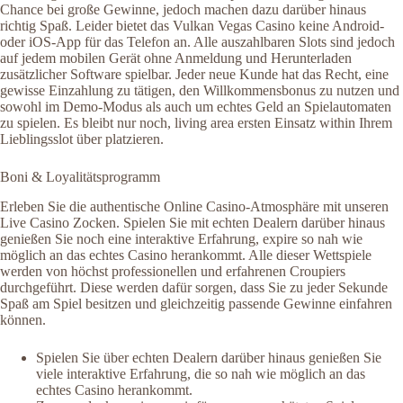
Chance bei große Gewinne, jedoch machen dazu darüber hinaus
richtig Spaß. Leider bietet das Vulkan Vegas Casino keine Android-
oder iOS-App für das Telefon an. Alle auszahlbaren Slots sind jedoch
auf jedem mobilen Gerät ohne Anmeldung und Herunterladen
zusätzlicher Software spielbar. Jeder neue Kunde hat das Recht, eine
gewisse Einzahlung zu tätigen, den Willkommensbonus zu nutzen und
sowohl im Demo-Modus als auch um echtes Geld an Spielautomaten
zu spielen. Es bleibt nur noch, living area ersten Einsatz within Ihrem
Lieblingsslot über platzieren.
Boni & Loyalitätsprogramm
Erleben Sie die authentische Online Casino-Atmosphäre mit unseren
Live Casino Zocken. Spielen Sie mit echten Dealern darüber hinaus
genießen Sie noch eine interaktive Erfahrung, expire so nah wie
möglich an das echtes Casino herankommt. Alle dieser Wettspiele
werden von höchst professionellen und erfahrenen Croupiers
durchgeführt. Diese werden dafür sorgen, dass Sie zu jeder Sekunde
Spaß am Spiel besitzen und gleichzeitig passende Gewinne einfahren
können.
Spielen Sie über echten Dealern darüber hinaus genießen Sie
viele interaktive Erfahrung, die so nah wie möglich an das
echtes Casino herankommt.