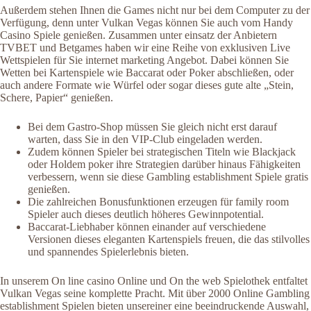
Außerdem stehen Ihnen die Games nicht nur bei dem Computer zu der
Verfügung, denn unter Vulkan Vegas können Sie auch vom Handy
Casino Spiele genießen. Zusammen unter einsatz der Anbietern
TVBET und Betgames haben wir eine Reihe von exklusiven Live
Wettspielen für Sie internet marketing Angebot. Dabei können Sie
Wetten bei Kartenspiele wie Baccarat oder Poker abschließen, oder
auch andere Formate wie Würfel oder sogar dieses gute alte „Stein,
Schere, Papier“ genießen.
Bei dem Gastro-Shop müssen Sie gleich nicht erst darauf
warten, dass Sie in den VIP-Club eingeladen werden.
Zudem können Spieler bei strategischen Titeln wie Blackjack
oder Holdem poker ihre Strategien darüber hinaus Fähigkeiten
verbessern, wenn sie diese Gambling establishment Spiele gratis
genießen.
Die zahlreichen Bonusfunktionen erzeugen für family room
Spieler auch dieses deutlich höheres Gewinnpotential.
Baccarat-Liebhaber können einander auf verschiedene
Versionen dieses eleganten Kartenspiels freuen, die das stilvolles
und spannendes Spielerlebnis bieten.
In unserem On line casino Online und On the web Spielothek entfaltet
Vulkan Vegas seine komplette Pracht. Mit über 2000 Online Gambling
establishment Spielen bieten unsereiner eine beeindruckende Auswahl,