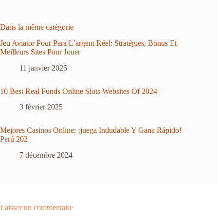
Dans la même catégorie
Jeu Aviator Pour Para L’argent Réel: Stratégies, Bonus Et
Meilleurs Sites Pour Jouer
11 janvier 2025
10 Best Real Funds Online Slots Websites Of 2024
3 février 2025
Mejores Casinos Online: ¡juega Indudable Y Gana Rápido!
Perú 202
7 décembre 2024
Laisser un commentaire