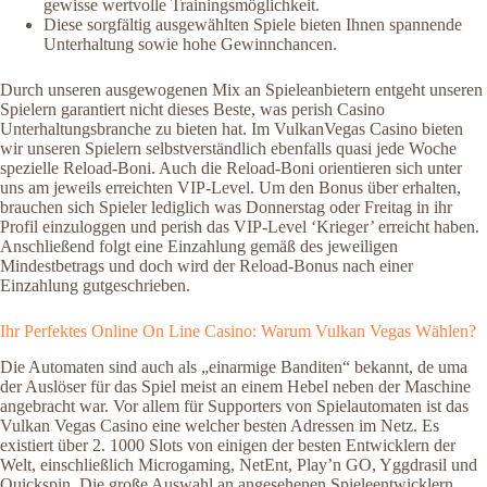
gewisse wertvolle Trainingsmöglichkeit.
Diese sorgfältig ausgewählten Spiele bieten Ihnen spannende
Unterhaltung sowie hohe Gewinnchancen.
Durch unseren ausgewogenen Mix an Spieleanbietern entgeht unseren
Spielern garantiert nicht dieses Beste, was perish Casino
Unterhaltungsbranche zu bieten hat. Im VulkanVegas Casino bieten
wir unseren Spielern selbstverständlich ebenfalls quasi jede Woche
spezielle Reload-Boni. Auch die Reload-Boni orientieren sich unter
uns am jeweils erreichten VIP-Level. Um den Bonus über erhalten,
brauchen sich Spieler lediglich was Donnerstag oder Freitag in ihr
Profil einzuloggen und perish das VIP-Level ‘Krieger’ erreicht haben.
Anschließend folgt eine Einzahlung gemäß des jeweiligen
Mindestbetrags und doch wird der Reload-Bonus nach einer
Einzahlung gutgeschrieben.
Ihr Perfektes Online On Line Casino: Warum Vulkan Vegas Wählen?
Die Automaten sind auch als „einarmige Banditen“ bekannt, de uma
der Auslöser für das Spiel meist an einem Hebel neben der Maschine
angebracht war. Vor allem für Supporters von Spielautomaten ist das
Vulkan Vegas Casino eine welcher besten Adressen im Netz. Es
existiert über 2. 1000 Slots von einigen der besten Entwicklern der
Welt, einschließlich Microgaming, NetEnt, Play’n GO, Yggdrasil und
Quickspin. Die große Auswahl an angesehenen Spieleentwicklern