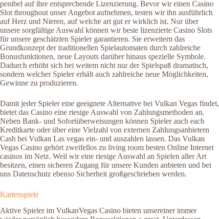
penibel auf ihre entsprechende Lizenzierung. Bevor wir einen Casino
Slot throughout unser Angebot aufnehmen, testen wir ihn ausführlich
auf Herz und Nieren, auf welche art gut er wirklich ist. Nur über
unsere sorgfältige Auswahl können wir beste lizenzierte Casino Slots
für unsere geschätzten Spieler garantieren. Sie erweitern das
Grundkonzept der traditionellen Spielautomaten durch zahlreiche
Bonusfunktionen, neue Layouts darüber hinaus spezielle Symbole.
Dadurch erhöht sich bei weitem nicht nur der Spielspaß dramatisch,
sondern welcher Spieler erhält auch zahlreiche neue Möglichkeiten,
Gewinne zu produzieren.
Damit jeder Spieler eine geeignete Alternative bei Vulkan Vegas findet,
bietet das Casino eine riesige Auswahl von Zahlungsmethoden an.
Neben Bank- und Sofortüberweisungen können Spieler auch each
Kreditkarte oder über eine Vielzahl von externen Zahlungsanbietern
Cash bei Vulkan Las vegas ein- und auszahlen lassen. Das Vulkan
Vegas Casino gehört zweifellos zu living room besten Online Internet
casinos im Netz. Weil wir eine riesige Auswahl an Spielen aller Art
besitzen, einen sicheren Zugang für unsere Kunden anbieten und bei
uns Datenschutz ebenso Sicherheit großgeschrieben werden.
Kartenspiele
Aktive Spieler im VulkanVegas Casino bieten unsereiner immer