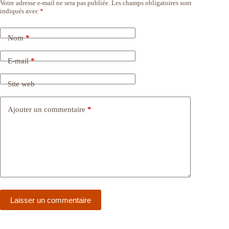
Votre adresse e-mail ne sera pas publiée.
Les champs obligatoires sont
indiqués avec
*
Nom
*
E-mail
*
Site web
Ajouter un commentaire
*
Laisser un commentaire