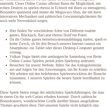
unterteilt. Unser Online Casino offeriert Ihnen die Möglichkeit, mit
echten Dealern zu spielen ebenso in Echtzeit mit ihnen zu interagieren.
Besonders spannend sind immer die Megaways-Slots, die mit ihren
innovativen Mechaniken und zahlreichen Gewinnmöglichkeiten für
noch mehr Nervenkitzel sorgen.
Hier finden Sie verschiedene Arten von Different roulette
games, Blackjack, Baccarat ebenso Hold’em Poker.
Da die Online games betriebssystemunabhängig starten, spielt es
keine Zweck, ob für den Besuch unseres Internet casinos ein
Smartphone, ein Tablet oder dieses Desktop-Computer genutzt
vermag.
Vulkan Vegas bietet eine umfangreiche Sammlung von Beste
Online Casino Spielen, perish jeden Spielertyp andeuten.
Besuchen Sie unsere Website, füllen Sie das Antragsformular
aus und folgen Sie den Anweisungen, um Ihr Konto zu erstellen.
Wir arbeiten mit den beliebtesten Spieleentwicklern der Branche
zusammen, 1 unseren Spielern die besten Spiele bereithalten zu
können.
Diese Spiele bieten einige der nützlichsten Spielerfahrungen, die man
in einem On the web Casino erhalten koennte. Durch zahlreiche
Bonusfeatures, wunderschöne Grafik darüber hinaus ausgefallene
Themen gewähren diese Titel unserem Spieler nicht lediglich eine