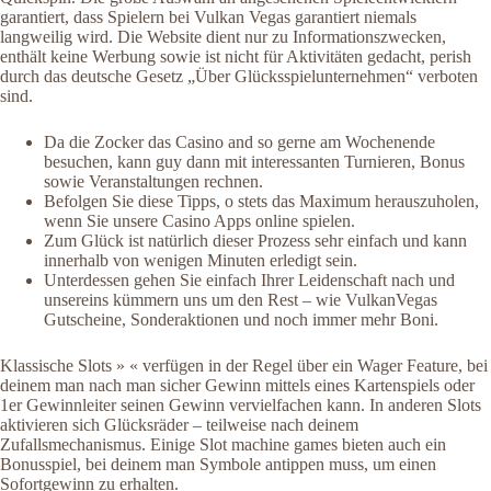
garantiert, dass Spielern bei Vulkan Vegas garantiert niemals
langweilig wird. Die Website dient nur zu Informationszwecken,
enthält keine Werbung sowie ist nicht für Aktivitäten gedacht, perish
durch das deutsche Gesetz „Über Glücksspielunternehmen“ verboten
sind.
Da die Zocker das Casino and so gerne am Wochenende
besuchen, kann guy dann mit interessanten Turnieren, Bonus
sowie Veranstaltungen rechnen.
Befolgen Sie diese Tipps, o stets das Maximum herauszuholen,
wenn Sie unsere Casino Apps online spielen.
Zum Glück ist natürlich dieser Prozess sehr einfach und kann
innerhalb von wenigen Minuten erledigt sein.
Unterdessen gehen Sie einfach Ihrer Leidenschaft nach und
unsereins kümmern uns um den Rest – wie VulkanVegas
Gutscheine, Sonderaktionen und noch immer mehr Boni.
Klassische Slots » « verfügen in der Regel über ein Wager Feature, bei
deinem man nach man sicher Gewinn mittels eines Kartenspiels oder
1er Gewinnleiter seinen Gewinn vervielfachen kann. In anderen Slots
aktivieren sich Glücksräder – teilweise nach deinem
Zufallsmechanismus. Einige Slot machine games bieten auch ein
Bonusspiel, bei deinem man Symbole antippen muss, um einen
Sofortgewinn zu erhalten.