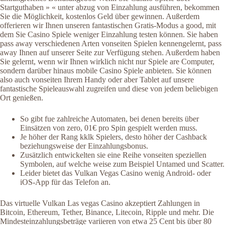
Startguthaben » « unter abzug von Einzahlung ausführen, bekommen
Sie die Möglichkeit, kostenlos Geld über gewinnen. Außerdem
offerieren wir Ihnen unseren fantastischen Gratis-Modus a good, mit
dem Sie Casino Spiele weniger Einzahlung testen können. Sie haben
pass away verschiedenen Arten vonseiten Spielen kennengelernt, pass
away Ihnen auf unserer Seite zur Verfügung stehen. Außerdem haben
Sie gelernt, wenn wir Ihnen wirklich nicht nur Spiele are Computer,
sondern darüber hinaus mobile Casino Spiele anbieten. Sie können
also auch vonseiten Ihrem Handy oder aber Tablet auf unsere
fantastische Spieleauswahl zugreifen und diese von jedem beliebigen
Ort genießen.
So gibt fue zahlreiche Automaten, bei denen bereits über
Einsätzen von zero, 01€ pro Spin gespielt werden muss.
Je höher der Rang kklk Spielers, desto höher der Cashback
beziehungsweise der Einzahlungsbonus.
Zusätzlich entwickelten sie eine Reihe vonseiten speziellen
Symbolen, auf welche weise zum Beispiel Untamed und Scatter.
Leider bietet das Vulkan Vegas Casino wenig Android- oder
iOS-App für das Telefon an.
Das virtuelle Vulkan Las vegas Casino akzeptiert Zahlungen in
Bitcoin, Ethereum, Tether, Binance, Litecoin, Ripple und mehr. Die
Mindesteinzahlungsbeträge variieren von etwa 25 Cent bis über 80