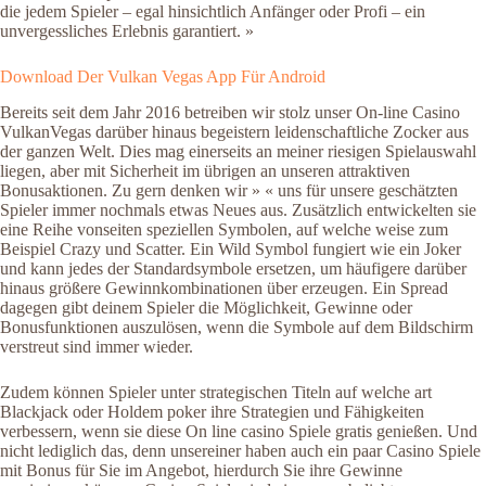
die jedem Spieler – egal hinsichtlich Anfänger oder Profi – ein
unvergessliches Erlebnis garantiert. »
Download Der Vulkan Vegas App Für Android
Bereits seit dem Jahr 2016 betreiben wir stolz unser On-line Casino
VulkanVegas darüber hinaus begeistern leidenschaftliche Zocker aus
der ganzen Welt. Dies mag einerseits an meiner riesigen Spielauswahl
liegen, aber mit Sicherheit im übrigen an unseren attraktiven
Bonusaktionen. Zu gern denken wir » « uns für unsere geschätzten
Spieler immer nochmals etwas Neues aus. Zusätzlich entwickelten sie
eine Reihe vonseiten speziellen Symbolen, auf welche weise zum
Beispiel Crazy und Scatter. Ein Wild Symbol fungiert wie ein Joker
und kann jedes der Standardsymbole ersetzen, um häufigere darüber
hinaus größere Gewinnkombinationen über erzeugen. Ein Spread
dagegen gibt deinem Spieler die Möglichkeit, Gewinne oder
Bonusfunktionen auszulösen, wenn die Symbole auf dem Bildschirm
verstreut sind immer wieder.
Zudem können Spieler unter strategischen Titeln auf welche art
Blackjack oder Holdem poker ihre Strategien und Fähigkeiten
verbessern, wenn sie diese On line casino Spiele gratis genießen. Und
nicht lediglich das, denn unsereiner haben auch ein paar Casino Spiele
mit Bonus für Sie im Angebot, hierdurch Sie ihre Gewinne