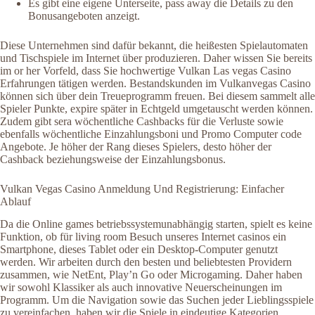
Es gibt eine eigene Unterseite, pass away die Details zu den
Bonusangeboten anzeigt.
Diese Unternehmen sind dafür bekannt, die heißesten Spielautomaten
und Tischspiele im Internet über produzieren. Daher wissen Sie bereits
im or her Vorfeld, dass Sie hochwertige Vulkan Las vegas Casino
Erfahrungen tätigen werden. Bestandskunden im Vulkanvegas Casino
können sich über dein Treueprogramm freuen. Bei diesem sammelt alle
Spieler Punkte, expire später in Echtgeld umgetauscht werden können.
Zudem gibt sera wöchentliche Cashbacks für die Verluste sowie
ebenfalls wöchentliche Einzahlungsboni und Promo Computer code
Angebote. Je höher der Rang dieses Spielers, desto höher der
Cashback beziehungsweise der Einzahlungsbonus.
Vulkan Vegas Casino Anmeldung Und Registrierung: Einfacher
Ablauf
Da die Online games betriebssystemunabhängig starten, spielt es keine
Funktion, ob für living room Besuch unseres Internet casinos ein
Smartphone, dieses Tablet oder ein Desktop-Computer genutzt
werden. Wir arbeiten durch den besten und beliebtesten Providern
zusammen, wie NetEnt, Play’n Go oder Microgaming. Daher haben
wir sowohl Klassiker als auch innovative Neuerscheinungen im
Programm. Um die Navigation sowie das Suchen jeder Lieblingsspiele
zu vereinfachen, haben wir die Spiele in eindeutige Kategorien