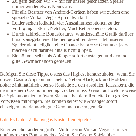
Zu gern denken wir » « mir für unsere geschätzten Spieler
immer wieder etwas Neues aus.
Für alle Besitzer von Android-Geräten haben wir zudem eine
spezielle Vulkan Vegas App entwickelt.
Leider stehen lediglich vier Auszahlungsoptionen zu der
Verfügung – Skrill, Neteller, MuchBetter ebenso Jeton.
Durch zahlreiche Bonusfeatures, wunderschöne Grafik darüber
hinaus ausgefallene Themen gewähren diese Titel unserem
Spieler nicht lediglich eine Chance bei große Gewinne, jedoch
machen dazu darüber hinaus richtig Spaß.
Sie können selbst als Anfänger sofort einsteigen und dennoch
gute Gewinnchancen genießen.
Befolgen Sie diese Tipps, o stets das Highest herauszuholen, wenn Sie
unsere Casino Apps online spielen. Neben Blackjack und Holdem
poker zählt natürlich ebenso Roulette zu den absoluten Klassikern, die
man in einem Casino unbedingt zocken muss. Genau auf welche weise
bei Spielautomaten, müssen Sie auch bei dem Roulette kein großes
Vorwissen mitbringen. Sie können selbst wie Anfänger sofort
einsteigen und dennoch gute Gewinnchancen genießen.
Gibt Es Unter Vulkanvegas Kostenfreie Spiele?
Einer welcher anderen großen Vorteile von Vulkan Vegas ist unser
umfangreiches Bonusangebot. Wenn Sie Casino Spiele über