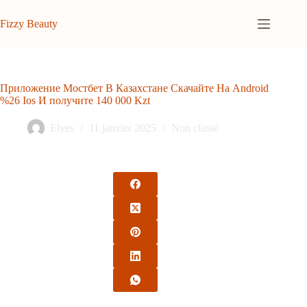
Passer
au
Fizzy Beauty
contenu
Приложение Мостбет В Казахстане Скачайте На Android
%26 Ios И получите 140 000 Kzt
Elyes
11 janvier 2025
Non classé