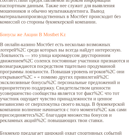
соответствии предоставляемой игроком информации
паспортным данным. Также нее служит для выявления
мошенников и обычно мультиаккаунтинга. Вывод
материальнопроизводственных в Мостбет происходит без
комиссий со стороны букмекерской компании.
Бонусы же Акции В Mostbet Kz
В онлайн-казино Мостбет есть несколько возможных
лотерей%2C среди которых вы всегда найдут интересную.
Лояльность — это улица киромарусом двусторонним
движением%2C соленск постоянные участники признаются и
вознаграждаются посредством тщательно продуманной
программы лояльности. Повышая уровень игроков%2C они
открывают%2C » « помимо других привилегий%2C
эксклюзивные бонусы%2C персональные предложений и
приоритетную поддержку. Свидетельством ценности
усовершенство сообщества является тот факт%2C что тот
участник ощущает чувство принадлежности и ценное
независимо от сверхпокупка своего вклада. В букмекерской
компании волнение начинается с того момента%2C как сами
присоединяетесь%2C благодаря множества бонусов и
рекламных акций%2C повышающих твои ставки.
Букмекер предлагает широкий охват спортивных событий