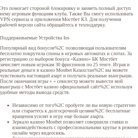
Это помогает стороной блокировку и заиметь полный доступ
нему игровым функциям клуба. Также Вы смогу использовать
VPN-сервисы и приложения Мостбет КЗ. Для получения
рабочей версии сайта обращайтесь в техподдерку.
Поддерживаемые Устройства Ios
Популярный вид бонусов%2C позволяющая пользователям
бесплатно покрутила спины в игровых автоматах и слотах. За
регистрацию со выбором бонуса «Казино» БК Мостбет
зачисляет новым игрокам 30 фриспинов по 25 тенге. Играя и
реальные деньги в казино Mostbet Казахстан%2C вы можете
чувствовать настоящий азарт и получать реальные выигрыши.
После окончания игры » « севилестр можете вывести мой
выигрыш с Мостбет казино официальный сайт%2C используя
удобные методы вывода средств.
Независимо от того%2C пробуете ли вы новую стратегию
или стараетесь к долгосрочной целями%2C бесплатные
вращения усилят в игру еще больше азарта.
Зеркало казино Mostbet позволяет совершили ставки и
взаимодействовать с профессиональными крупье в режиме
онлайн через видеосвязь.