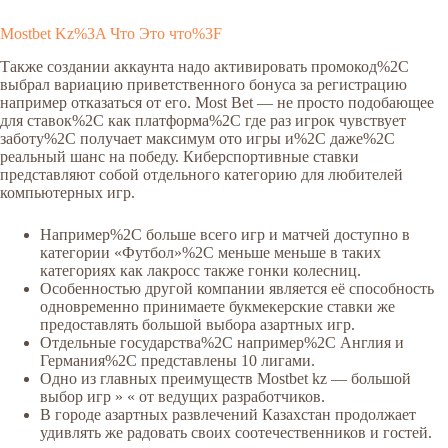
Mostbet Kz%3A Что Это что%3F
Также создании аккаунта надо активировать промокод%2C
выбрал вариацию приветственного бонуса за регистрацию
например отказаться от его. Most Bet — не просто подобающее
для ставок%2C как платформа%2C где раз игрок чувствует
заботу%2C получает максимум ото игры и%2C даже%2C
реальный шанс на победу. Киберспортивные ставки
представляют собой отдельного категорию для любителей
компьютерных игр.
Например%2C больше всего игр и матчей доступно в
категории «Футбол»%2C меньше меньше в таких
категориях как лакросс также гонки колесниц.
Особенностью другой компании является её способность
одновременно принимаете букмекерские ставки же
предоставлять большой выбора азартных игр.
Отдельные государства%2C например%2C Англия и
Германия%2C представлены 10 лигами.
Одно из главных преимуществ Mostbet kz — большой
выбор игр » « от ведущих разработчиков.
В городе азартных развлечений Казахстан продолжает
удивлять же радовать своих соотечественников и гостей.