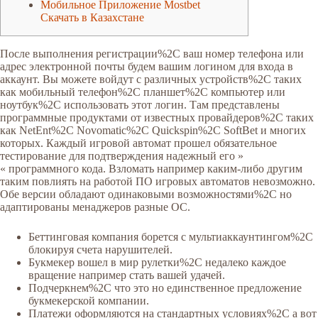
Мобильное Приложение Mostbet
Скачать в Казахстане
После выполнения регистрации%2C ваш номер телефона или
адрес электронной почты будем вашим логином для входа в
аккаунт. Вы можете войдут с различных устройств%2C таких
как мобильный телефон%2C планшет%2C компьютер или
ноутбук%2C использовать этот логин. Там представлены
программные продуктами от известных провайдеров%2C таких
как NetEnt%2C Novomatic%2C Quickspin%2C SoftBet и многих
которых. Каждый игровой автомат прошел обязательное
тестирование для подтверждения надежный его »
« программного кода. Взломать например каким-либо другим
таким повлиять на работой ПО игровых автоматов невозможно.
Обе версии обладают одинаковыми возможностями%2C но
адаптированы менаджеров разные ОС.
Беттинговая компания борется с мультиаккаунтингом%2C
блокируя счета нарушителей.
Букмекер вошел в мир рулетки%2C недалеко каждое
вращение например стать вашей удачей.
Подчеркнем%2C что это но единственное предложение
букмекерской компании.
Платежи оформляются на стандартных условиях%2C а вот