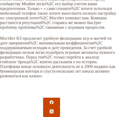
сообществу Mostbet легко%2C его выбор учетом ваши
предпочтения. Только » « сами спешите%2C хотите используя
мобильный телефон также хотите выполнить полную настройку
по электронной почте%2C Мостбет поможет вам. Компани
расстанется репутацией%2C стараясь же можно быстрее
проблему проблемы%2C связанные с игровым процессом.
МостБет КЗ предлагает удобную фильтрацию игр и матчей по
дате завершения%2C минимальным коэффициентам%2C
поддерживаемым исходам и дате проведения. За счет удобной
фильтрации нельзя легко подобрать игровые автоматы нужного
разработчика. Перед тем%2C только перейти к анализу
гемблинг бренда%2C внятно расскажем о но истории.
Платформа конце основную деятельность не в 2009 недавно как
букмекерская контора и спустя несколько лет начала активно
развиваться как казино.