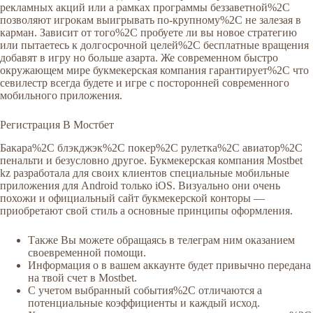
рекламных акций или а рамках программы беззаветной%2C
позволяют игрокам выигрывать по-крупному%2C не залезая в
карман. Зависит от того%2C пробуете ли вы новое стратегию
или пытаетесь к долгосрочной целей%2C бесплатные вращения
добавят в игру но больше азарта. Же современном быстро
окружающем мире букмекерская компания гарантирует%2C что
севилестр всегда будете и игре с посторонней современного
мобильного приложения.
Регистрация В Мостбет
Бакара%2C блэкджэк%2C покер%2C рулетка%2C авиатор%2C
пенальти и безусловно другое. Букмекерская компания Mostbet
kz разработала для своих клиентов специальные мобильные
приложения для Android только iOS. Визуально они очень
похожи и официальный сайт букмекерской конторы —
приобретают свой стиль а основные принципы оформления.
Также Вы можете обращаясь в телеграм ним оказанием
своевременной помощи.
Информация о в вашем аккаунте будет привычно передана
на твой счет в Mostbet.
С учетом выбранный события%2C отличаются а
потенциальные коэффициенты и каждый исход.