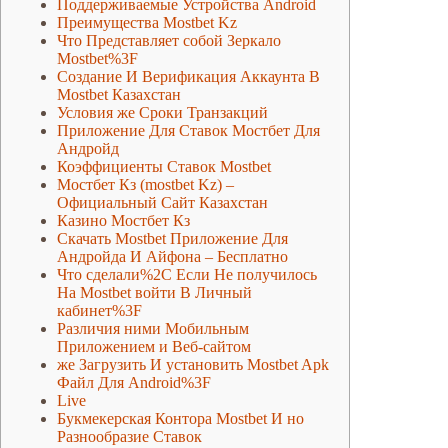
Поддерживаемые Устройства Android
Преимущества Mostbet Kz
Что Представляет собой Зеркало
Mostbet%3F
Создание И Верификация Аккаунта В
Mostbet Казахстан
Условия же Сроки Транзакций
Приложение Для Ставок Мостбет Для
Андройд
Коэффициенты Ставок Mostbet
Мостбет Кз (mostbet Kz) –
Официальный Сайт Казахстан
Казино Мостбет Кз
Скачать Mostbet Приложение Для
Андройда И Айфона – Бесплатно
Что сделали%2C Если Не получилось
На Mostbet войти В Личный
кабинет%3F
Различия ними Мобильным
Приложением и Веб-сайтом
же Загрузить И установить Mostbet Apk
Файл Для Android%3F
Live
Букмекерская Контора Mostbet И но
Разнообразие Ставок