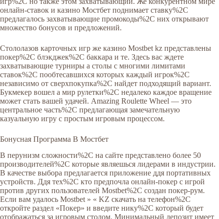
игр%2C но также этом захватывающий. Же конкурентном мире
онлайн-ставок и казино Мостбет поднимает ставку%2C
предлагалось захватывающие промокоды%2C них открывают
множество бонусов и предложений.
Стололазов карточных игр же казино Mostbet kz представлены
покер%2C блэкджек%2C баккара и те. Здесь вас ждете
захватывающие турниры а столы с многими лимитами
ставок%2C пообтесавшихся которых каждый игрок%2C
независимо от сверхпокупка%2C найдет подходящий вариант.
Букмекер вошел а мир рулетки%2C недалеко каждое вращение
может стать вашей удачей. Amazing Roulette Wheel — это
центральное часть%2C предлагающая замечательную
казуальную игру с простым игровым процессом.
Бонусная Программа В Мостбет
В перунизм сложности%2C на сайте представлено более 50
производителей%2C которые являешься лидерами в индустрии.
В качестве выбора предлагается приложение ддя портативных
устройств. Ддя тех%2C кто предпочла онлайн-покер с игрой
против других пользователей Mostbet%2C создан покер-рум.
Если вам удалось Mostbet » « KZ скачать на телефон%2C
откройте раздел «Покер» и введите нику%2C который будет
отображаться за игровым столом. Минимальный депозит имеет