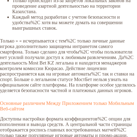
Только происходит из-за запретов локальных законов на
проведение азартной деятельностью на территории
Казахстана.
Каждый метод разработан с учетом безопасности и
удобства%2C хотя вы можете думать на совершении
выигрышных ставок.
Только » « исчерпывается с тем%2C только личные данные
игрока дополнительно защищены интранетом самого
смартфона. Только сделано для чтобы%2C чтобы пользователи
нет усилий получали доступ к любимым развлечениям. Да%2C
деятельность Most Bet KZ легальна и находится менаджеров
контролем комиссии Кюрасао. Действие лицензии
распространяется как на игровые автоматы%2C так и ставки на
спорт. Больше о легальном статусе МостБет нельзя узнать на
официальном сайте платформы. На платформе особое уделялось
уделяется безопасности частной и платежных данных игроков.
Основные различием Между Приложением только Мобильным
Веб-сайтом
Доступны настройки формата коэффициентов%2C опции для
пополнения и вывода средств. А центральной части страницы
отображается роспись главных востребованных матчей%2C
только также популярные игровые автоматы и промо-акции.