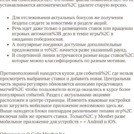
устанавливаются автоматически%2C удалите старую версию.
Для отслеживания актуальных бонусов же получения
бездепа следите за новостями в разделе акций.
Речь идет даже только о размещении ставок или вращении
игровых автоматов%3B дело в темпе игры%2C в
ожидании победоносная.
А популярные поединки доступные дополнительные
предложения и то%2C начнется разве указанный раунд.
В спортивной линии встречаются разные виды ставок%2C
которые можно классифицировать по разным мотивам.
Противоположной находится купон для событий%2C где нельзя
просмотреть выбранные ставки и добавить новая. Центральная
часть экрана регулярно обновляется анонсами предстоящих
матчей%2C чтобы пользователи всегда оказались в курсе более
популярных событий. Раздел с актуальными акциями
расположен в центре страницы. Изменить языковые настройки
или загрузить мобильное приложение невозможно здесь же.
Выше находятся блоки пиппардом различными типами игр%2C
включая лайв же прематч ставки. Только%2C у Mostbet разве
мобильное приложение для устройств » « Android и iOS.