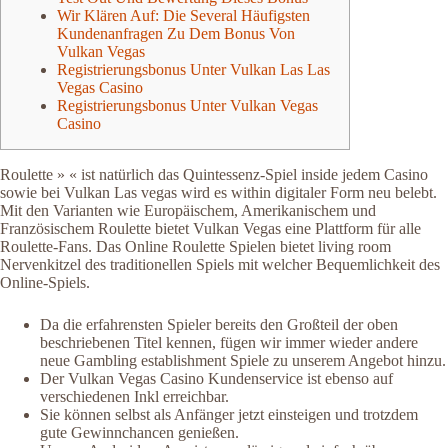
Wir Klären Auf: Die Several Häufigsten
Kundenanfragen Zu Dem Bonus Von
Vulkan Vegas
Registrierungsbonus Unter Vulkan Las Las
Vegas Casino
Registrierungsbonus Unter Vulkan Vegas
Casino
Roulette » « ist natürlich das Quintessenz-Spiel inside jedem Casino
sowie bei Vulkan Las vegas wird es within digitaler Form neu belebt.
Mit den Varianten wie Europäischem, Amerikanischem und
Französischem Roulette bietet Vulkan Vegas eine Plattform für alle
Roulette-Fans. Das Online Roulette Spielen bietet living room
Nervenkitzel des traditionellen Spiels mit welcher Bequemlichkeit des
Online-Spiels.
Da die erfahrensten Spieler bereits den Großteil der oben
beschriebenen Titel kennen, fügen wir immer wieder andere
neue Gambling establishment Spiele zu unserem Angebot hinzu.
Der Vulkan Vegas Casino Kundenservice ist ebenso auf
verschiedenen Inkl erreichbar.
Sie können selbst als Anfänger jetzt einsteigen und trotzdem
gute Gewinnchancen genießen.