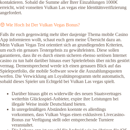
kontaktieren. Sobald die Summe aller Ihrer Einzahlungen 1000€
erreicht, wird vonseiten Vulkan Las vegas eine Identitätsverifizierung
angefordert.
🤑 Wie Hoch Ist Der Vulkan Vegas Bonus?
Falls ihr euch gegenwärtig mehr über dasjenige Thema mobile Casino
App informieren wollt, schaut euch gern meine Übersicht dazu an.
Mein Vulkan Vegas Test orientiert sich an grundlegenden Kriterien,
um euch ein genaues Testergebnis zu gewährleisten. Diese sollen
garantieren, dass ihr es durch einem sicheren ebenso seriösen Internet
casino zu tun habt darüber hinaus euer Spielerlebnis über nichts gestört
vermag. Dementsprechend werde ich einen genauen Blick auf das
Spieleportfolio, die mobile Software sowie die Auszahlungsquoten
werfen. Die Verwicklung am Loyalitätsprogramm steht automatisch,
sobald dieses Spieler um Echtgeld bei Vulkan Las vegas spielt.
Darüber hinaus gibt es widerwille des neuen Staatsvertrages
weiterhin Glücksspiel-Anbieter, expire ihre Leistungen bei
illegale Weise inside Deutschland bieten.
In unregelmäßigen Abständen koennte es allerdings
vorkommen, dass Vulkan Vegas einen exklusiven Livecasino-
Bonus zur Verfügung stellt oder entsprechende Turniere
veranstaltet.