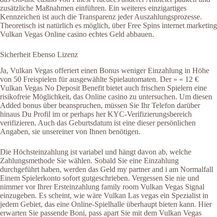
zusätzliche Maßnahmen einführen. Ein weiteres einzigartiges
Kennzeichen ist auch die Transparenz jeder Auszahlungsprozesse.
Theoretisch ist natürlich es möglich, über Free Spins internet marketing
Vulkan Vegas Online casino echtes Geld abbauen.
Sicherheit Ebenso Lizenz
Ja, Vulkan Vegas offeriert einen Bonus weniger Einzahlung in Höhe
von 50 Freispielen für ausgewählte Spielautomaten. Der » « 12 €
Vulkan Vegas No Deposit Benefit bietet auch frischen Spielern eine
risikofreie Möglichkeit, das Online casino zu untersuchen. Um diesen
Added bonus über beanspruchen, müssen Sie Ihr Telefon darüber
hinaus Du Profil im or perhaps her KYC-Verifizierungsbereich
verifizieren. Auch das Geburtsdatum ist eine dieser persönlichen
Angaben, sie unsereiner von Ihnen benötigen.
Die Höchsteinzahlung ist variabel und hängt davon ab, welche
Zahlungsmethode Sie wählen. Sobald Sie eine Einzahlung
durchgeführt haben, werden das Geld my partner and i am Normalfall
Einem Spielerkonto sofort gutgeschrieben. Vergessen Sie nie und
nimmer vor Ihrer Ersteinzahlung family room Vulkan Vegas Signal
einzugeben. Es scheint, wie wäre Vulkan Las vegas ein Spezialist in
jedem Gebiet, das eine Online-Spielhalle überhaupt bieten kann. Hier
erwarten Sie passende Boni, pass apart Sie mit dem Vulkan Vegas