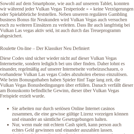
Sowohl auf dem Smartphone, wie auch auf unserem Tablet, konnten
wir während jeder Vulkan Vegas Testperiode » « keine Verzögerungen
oder Spielabbrüche feststellen. Neben unserem regulären Gambling
business Bonus für Neukunden wird Vulkan Vegas auch versuchen
euch zu weiteren Einsätzen zu verleiten. Dass Ihr auch langfristig bei
Vulkan Las vegas aktiv seid, ist auch durch das Treueprogramm
abgesichert.
Roulette On-line – Der Klassiker Neu Definiert
Diese Codes sind sicher wieder nicht auf dieser Vulkan Vegas
Internetseite, sondern lediglich bei uns über finden. Daher lohnt es
einander, regelmäßig auf unserer Internetseite vorbeizuschauen, o
vorhandene Vulkan Las vegas Codes abzuholen ebenso einzulösen.
Wie beim Bonusguthaben haben Spieler fünf Tage lang zeit, die
Vulkan Vegas Bonusbedingungen über erfüllen. Danach verfällt dieser
am Bonuskonto befindliche Gewinn, dieser über Vulkan Vegas
Freispiele erzielt wurde.
Sie arbeiten nur durch seriösen Online Internet casinos
zusammen, die eine gewisse gültige Lizenz vorzeigen können
und einander an sämtliche Gesetzgebungen halten.
Nur, wenn male mit echtem Cash spielt, kann person auch
echtes Geld gewinnen und einander auszahlen lassen.