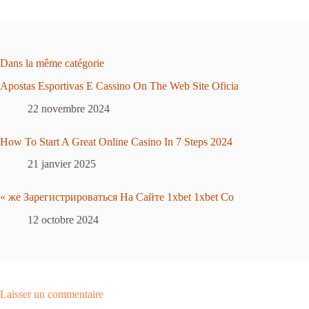
Dans la même catégorie
Apostas Esportivas E Cassino On The Web Site Oficia
22 novembre 2024
How To Start A Great Online Casino In 7 Steps 2024
21 janvier 2025
« же Зарегистрироваться На Сайте 1xbet 1xbet Co
12 octobre 2024
Laisser un commentaire