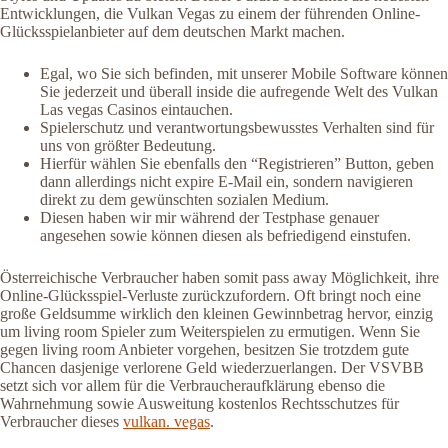
Entwicklungen, die Vulkan Vegas zu einem der führenden Online-
Glücksspielanbieter auf dem deutschen Markt machen.
Egal, wo Sie sich befinden, mit unserer Mobile Software können
Sie jederzeit und überall inside die aufregende Welt des Vulkan
Las vegas Casinos eintauchen.
Spielerschutz und verantwortungsbewusstes Verhalten sind für
uns von größter Bedeutung.
Hierfür wählen Sie ebenfalls den “Registrieren” Button, geben
dann allerdings nicht expire E-Mail ein, sondern navigieren
direkt zu dem gewünschten sozialen Medium.
Diesen haben wir mir während der Testphase genauer
angesehen sowie können diesen als befriedigend einstufen.
Österreichische Verbraucher haben somit pass away Möglichkeit, ihre
Online-Glücksspiel-Verluste zurückzufordern. Oft bringt noch eine
große Geldsumme wirklich den kleinen Gewinnbetrag hervor, einzig
um living room Spieler zum Weiterspielen zu ermutigen. Wenn Sie
gegen living room Anbieter vorgehen, besitzen Sie trotzdem gute
Chancen dasjenige verlorene Geld wiederzuerlangen. Der VSVBB
setzt sich vor allem für die Verbraucheraufklärung ebenso die
Wahrnehmung sowie Ausweitung kostenlos Rechtsschutzes für
Verbraucher dieses
vulkan. vegas
.