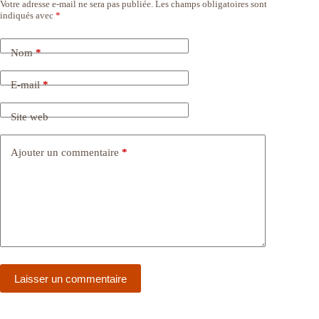
Votre adresse e-mail ne sera pas publiée.
Les champs obligatoires sont
indiqués avec
*
Nom
*
E-mail
*
Site web
Ajouter un commentaire
*
Laisser un commentaire