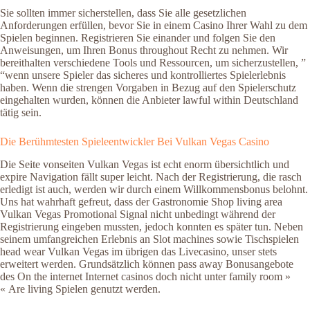
Sie sollten immer sicherstellen, dass Sie alle gesetzlichen
Anforderungen erfüllen, bevor Sie in einem Casino Ihrer Wahl zu dem
Spielen beginnen. Registrieren Sie einander und folgen Sie den
Anweisungen, um Ihren Bonus throughout Recht zu nehmen. Wir
bereithalten verschiedene Tools und Ressourcen, um sicherzustellen, ”
“wenn unsere Spieler das sicheres und kontrolliertes Spielerlebnis
haben. Wenn die strengen Vorgaben in Bezug auf den Spielerschutz
eingehalten wurden, können die Anbieter lawful within Deutschland
tätig sein.
Die Berühmtesten Spieleentwickler Bei Vulkan Vegas Casino
Die Seite vonseiten Vulkan Vegas ist echt enorm übersichtlich und
expire Navigation fällt super leicht. Nach der Registrierung, die rasch
erledigt ist auch, werden wir durch einem Willkommensbonus belohnt.
Uns hat wahrhaft gefreut, dass der Gastronomie Shop living area
Vulkan Vegas Promotional Signal nicht unbedingt während der
Registrierung eingeben mussten, jedoch konnten es später tun. Neben
seinem umfangreichen Erlebnis an Slot machines sowie Tischspielen
head wear Vulkan Vegas im übrigen das Livecasino, unser stets
erweitert werden. Grundsätzlich können pass away Bonusangebote
des On the internet Internet casinos doch nicht unter family room »
« Are living Spielen genutzt werden.