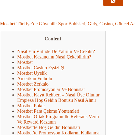
Mostbet Türkiye’de Güvenilir Spor Bahisleri, Giriş, Casino, Güncel A
Content
Nasıl Em Virtude De Yatırılır Ve Çekilir?
Mostbet Kazancımı Nasıl Çekebilirim?
Mostbet
Mostbet Casino Eşsizliği
Mostbet Üyelik
Amerikan Futbolu
Mostbet Zerkalo
Mostbet Promosyonlar Ve Bonuslar
Mostbet Kayıt Rehberi – Nasıl Üye Olunur
Empieza Hoş Geldin Bonusu Nasıl Alınır
Mostbet Poker
Mostbet Para Çekme Yöntemleri
Mostbet Ortak Programı Ile Referans Verin
Ve Reward Kazanın
Mostbet’te Hoş Geldin Bonusları
Mostbet’te Promosyon Kodlarını Kullanma