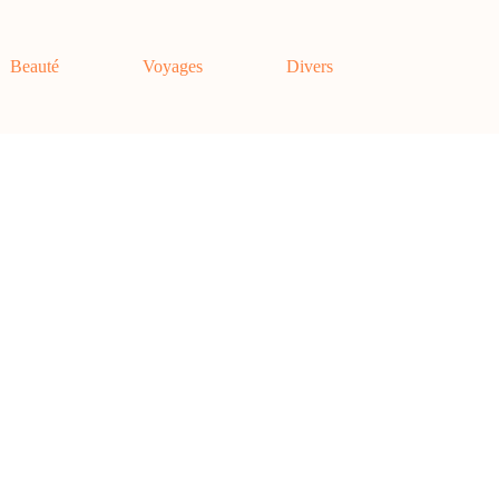
Beauté
Voyages
Divers