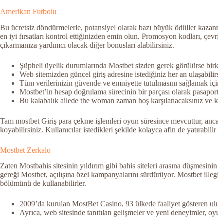
Amerikan Futbolu
Bu ücretsiz döndürmelerle, potansiyel olarak bazı büyük ödüller kazanma
en iyi fırsatları kontrol ettiğinizden emin olun. Promosyon kodları, çe
çıkarmanıza yardımcı olacak diğer bonusları alabilirsiniz.
Şüpheli üyelik durumlarında Mostbet sizden gerek görülürse birka
Web sitemizden güncel giriş adresine istediğiniz her an ulaşabilirs
Tüm verilerinizin güvende ve emniyette tutulmasını sağlamak için 
Mostbet’in hesap doğrulama sürecinin bir parçası olarak pasaport ya
Bu kalabalık ailede the woman zaman hoş karşılanacaksınız ve ka
Tam mostbet Giriş para çekme işlemleri oyun süresince mevcuttur, ancak 
koyabilirsiniz. Kullanıcılar istedikleri şekilde kolayca afin de yatırabilir 
Mostbet Zerkalo
Zaten Mostbahis sitesinin yıldırım gibi bahis siteleri arasına düşmesini
gereği Mostbet, açılışına özel kampanyalarını sürdürüyor. Mostbet illeg
bölümünü de kullanabilirler.
2009’da kurulan MostBet Casino, 93 ülkede faaliyet gösteren ulu
Ayrıca, web sitesinde tanıtılan gelişmeler ve yeni deneyimler, oyu