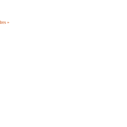
dres »