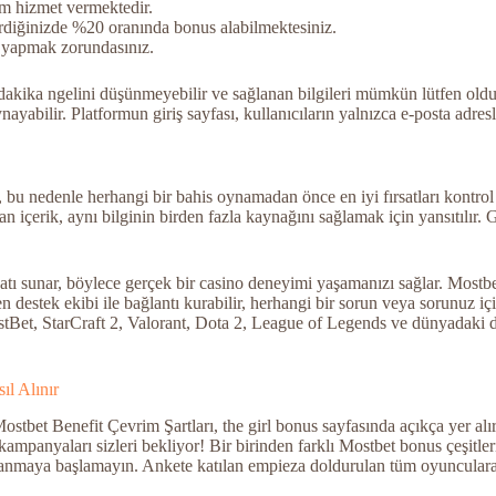
am hizmet vermektedir.
tirdiğinizde %20 oranında bonus alabilmektesiniz.
i yapmak zorundasınız.
dakika ngelini düşünmeyebilir ve sağlanan bilgileri mümkün lütfen olduğ
nayabilir. Platformun giriş sayfası, kullanıcıların yalnızca e-posta adresle
r, bu nedenle herhangi bir bahis oynamadan önce en iyi fırsatları kontro
man içerik, aynı bilginin birden fazla kaynağını sağlamak için yansıtılır
ı sunar, böylece gerçek bir casino deneyimi yaşamanızı sağlar. Mostbet’i
 destek ekibi ile bağlantı kurabilir, herhangi bir sorun veya sorunuz iç
MostBet, StarCraft 2, Valorant, Dota 2, League of Legends ve dünyadaki 
l Alınır
 Mostbet Benefit Çevrim Şartları, the girl bonus sayfasında açıkça yer 
kampanyaları sizleri bekliyor! Bir birinden farklı Mostbet bonus çeşitler
llanmaya başlamayın. Ankete katılan empieza doldurulan tüm oyunculara A