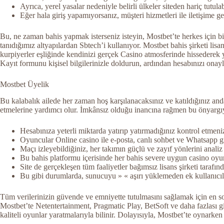
Ayrıca, yerel yasalar nedeniyle belirli ülkeler siteden hariç tutulabi
Eğer hala giriş yapamıyorsanız, müşteri hizmetleri ile iletişime geç
Bu, ne zaman bahis yapmak isterseniz isteyin, Mostbet’te herkes için bi
tanıdığımız altyapılardan Sbtech’i kullanıyor. Mostbet bahis şirketi lis
kurpiyerler eşliğinde kendinizi gerçek Casino atmosferinde hissederek y
Kayıt formunu kişisel bilgilerinizle doldurun, ardından hesabınızı onayla
Mostbet Üyelik
Bu kalabalık ailede her zaman hoş karşılanacaksınız ve katıldığınız an
etmelerine yardımcı olur. İmkânsız olduğu inancına rağmen bu önyargı
Hesabınıza yeterli miktarda yatırıp yatırmadığınız kontrol etmeniz
Oyuncular Online casino ile e-posta, canlı sohbet ve Whatsapp gibi
Maçı izleyebildiğiniz, her takımın güçlü ve zayıf yönlerini anal
Bu bahis platformu içerisinde her bahis severe uygun casino oyu
Site de gerçekleşen tüm faaliyetler bağımsız lisans şirketi tarafı
Bu gibi durumlarda, sunucuyu » « aşırı yüklemeden ek kullanıcıl
Tüm verilerinizin güvende ve emniyette tutulmasını sağlamak için en son 
Mostbet’te Netentertainment, Pragmatic Play, BetSoft ve daha fazlası gibi
kaliteli oyunlar yaratmalarıyla bilinir. Dolayısıyla, Mostbet’te oynarken