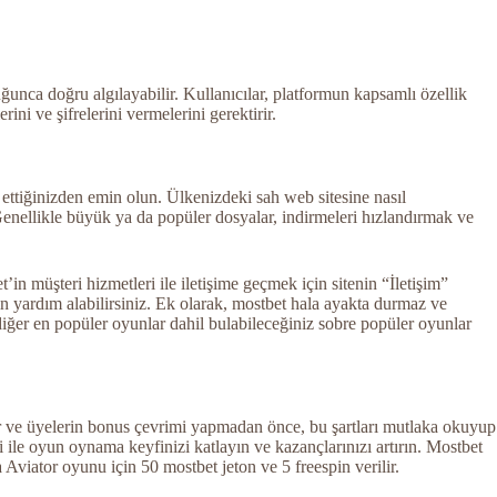
unca doğru algılayabilir. Kullanıcılar, platformun kapsamlı özellik
rini ve şifrelerini vermelerini gerektirir.
l ettiğinizden emin olun. Ülkenizdeki sah web sitesine nasıl
. Genellikle büyük ya da popüler dosyalar, indirmeleri hızlandırmak ve
n müşteri hizmetleri ile iletişime geçmek için sitenin “İletişim”
in yardım alabilirsiniz. Ek olarak, mostbet hala ayakta durmaz ve
diğer en popüler oyunlar dahil bulabileceğiniz sobre popüler oyunlar
alır ve üyelerin bonus çevrimi yapmadan önce, bu şartları mutlaka okuyup
i ile oyun oynama keyfinizi katlayın ve kazançlarınızı artırın. Mostbet
viator oyunu için 50 mostbet jeton ve 5 freespin verilir.