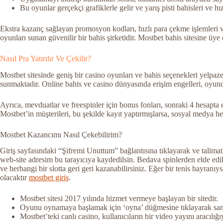
Bu oyunlar gerçekçi grafiklerle gelir ve yarış pisti bahisleri ve hız
Ekstra kazanç sağlayan promosyon kodları, hızlı para çekme işlemleri ve
oyunları sunan güvenilir bir bahis şirketidir. Mostbet bahis sitesine üye o
Nasıl Pra Yatırılır Ve Çekilir?
Mostbet sitesinde geniş bir casino oyunları ve bahis seçenekleri yelpazes
sunmaktadır. Online bahis ve casino dünyasında erişim engelleri, oyunc
Ayrıca, mevduatlar ve freespinler için bonus fonları, sonraki 4 hesapta e
Mostbet’in müşterileri, bu şekilde kayıt yaptırmışlarsa, sosyal medya hes
Mostbet Kazancımı Nasıl Çekebilirim?
Giriş sayfasındaki “Şifremi Unuttum” bağlantısına tıklayarak ve talimatla
web-site adresim bu tarayıcıya kaydedilsin. Bedava spinlerden elde e
ve herhangi bir slotta geri geri kazanabilirsiniz. Eğer bir tenis hayran
olacaktır
mostbet giriş
.
Mostbet sitesi 2017 yılında hizmet vermeye başlayan bir sitedir.
Oyunu oynamaya başlamak için ‘oyna’ düğmesine tıklayarak sanal
Mostbet’teki canlı casino, kullanıcıların bir video yayını aracılı