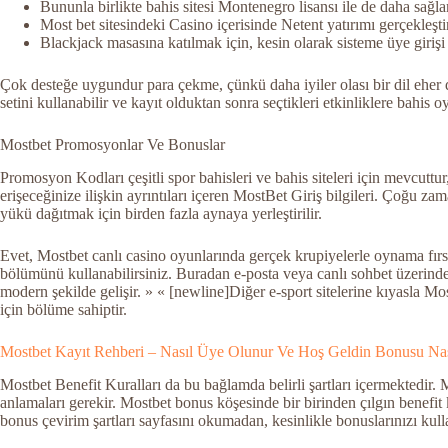
Bununla birlikte bahis sitesi Montenegro lisansı ile de daha sağl
Most bet sitesindeki Casino içerisinde Netent yatırımı gerçekleş
Blackjack masasına katılmak için, kesin olarak sisteme üye giriş
Çok desteğe uygundur para çekme, çünkü daha iyiler olası bir dil eher 
setini kullanabilir ve kayıt olduktan sonra seçtikleri etkinliklere bahis oy
Mostbet Promosyonlar Ve Bonuslar
Promosyon Kodları çeşitli spor bahisleri ve bahis siteleri için mevcuttu
erişeceğinize ilişkin ayrıntıları içeren MostBet Giriş bilgileri. Çoğu za
yükü dağıtmak için birden fazla aynaya yerleştirilir.
Evet, Mostbet canlı casino oyunlarında gerçek krupiyelerle oynama fırsat
bölümünü kullanabilirsiniz. Buradan e-posta veya canlı sohbet üzerinden
modern şekilde gelişir. » « [newline]Diğer e-sport sitelerine kıyasla 
için bölüme sahiptir.
Mostbet Kayıt Rehberi – Nasıl Üye Olunur Ve Hoş Geldin Bonusu Nası
Mostbet Benefit Kuralları da bu bağlamda belirli şartları içermektedir.
anlamaları gerekir. Mostbet bonus köşesinde bir birinden çılgın benefit 
bonus çevirim şartları sayfasını okumadan, kesinlikle bonuslarınızı ku