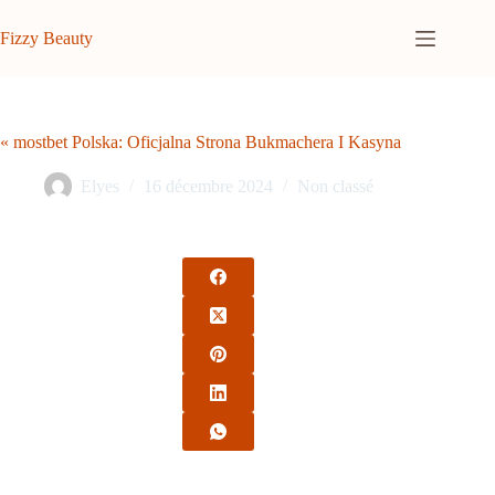
Passer
au
Fizzy Beauty
contenu
« mostbet Polska: Oficjalna Strona Bukmachera I Kasyna
Elyes
16 décembre 2024
Non classé