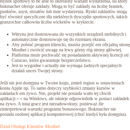
Rynek sportowy to be able to określony wariant wydarzenia, na który
bukmacher oferuje zakłady. Mogą to być zakłady na liczbę bramek,
punktów, asyst, strzałów lub inne wydarzenia. Rynki zakładów mogą
być również specyficzne dla niektórych dyscyplin sportowych, takich
grunzochse całkowita liczba wicketów w krykiecie.
Witryna jest dostosowana do wszystkich urządzeń mobilnych i
automatycznie dostosowuje się do rozmiaru ekranu.
Aby pobrać program kliencki, musisz przejść em oficjalną stronę
Mostbet i zwrócić uwagę na lewy górny róg strony głównej.
Platforma może pochwalić się posiadaniem aktywnej licencji od
Curacao, która gwarantuje bezpieczeństwo.
Jest to wygodne i actually nie wymaga żadnych specjalnych
działań unces Twojej strony.
Jeśli nie jest dostępna w Twoim kraju, zmień region w ustawieniach
konta Apple np. To samo dotyczy szybkości zmiany kursów w
zakładach em żywo. Nie, projekt nie posiada watts tej chwili
aplikacji » « na Windows, ale istnieje odpowiednik w postaci zakładek
na żywo. A tutaj gracz jest niezadowolony, ponieważ źle
zinterpretował warunki programu bonusowego. Bukmacher nie
posiada osobnej aplikacji komputerowej (choć kiedyś była dostępna).
Dział Obsługi Klientów Mostbet