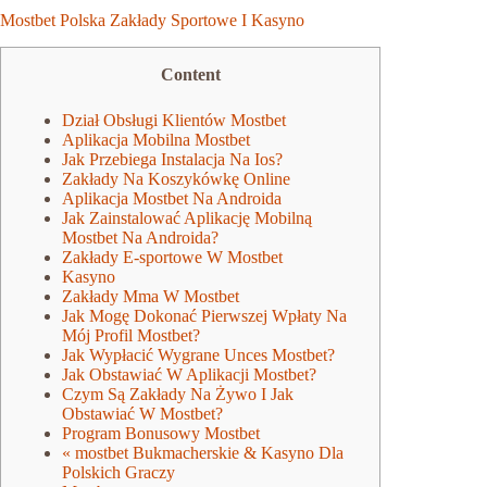
Mostbet Polska Zakłady Sportowe I Kasyno
Content
Dział Obsługi Klientów Mostbet
Aplikacja Mobilna Mostbet
Jak Przebiega Instalacja Na Ios?
Zakłady Na Koszykówkę Online
Aplikacja Mostbet Na Androida
Jak Zainstalować Aplikację Mobilną
Mostbet Na Androida?
Zakłady E-sportowe W Mostbet
Kasyno
Zakłady Mma W Mostbet
Jak Mogę Dokonać Pierwszej Wpłaty Na
Mój Profil Mostbet?
Jak Wypłacić Wygrane Unces Mostbet?
Jak Obstawiać W Aplikacji Mostbet?
Czym Są Zakłady Na Żywo I Jak
Obstawiać W Mostbet?
Program Bonusowy Mostbet
« mostbet Bukmacherskie & Kasyno Dla
Polskich Graczy