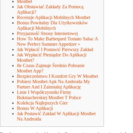
Mostbet
Jak Obstawiać Zakłady Za Pomocą
Aplikacji?
Recenzje Aplikacji Mobilnych Mostbet
Bonus Powitalny Dla Użytkowników
Aplikacji Mobilnych
Przyjazność Strony Internetowej
How To Make Barbequed Tomato Salsa: A
New Perfect Summer Appetizer »
Jak Wpłacić I Postawić Pierwszy Zakład
Jak Wypłacić Pieniądze Do Aplikacji
Mostbet?
Ile Czasu Zajmuje Średnio Pobranie
Mostbet App?
Bezpieczeństwo I Komfort Gry W Mostbet
Pobierz Mostbet Apk Na Androida My
Partner And I Zainstaluj Aplikację
Linie I Współczynniki Firmy
Bukmacherskiej Mostbet T Polsce
Kolekcja Najlepszych Gier
Bonus W Aplikacji
Jak Postawić Zakład W Aplikacji Mostbet
Na Androida