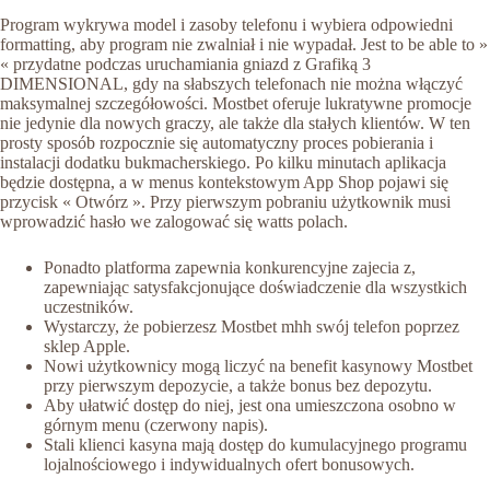
Program wykrywa model i zasoby telefonu i wybiera odpowiedni
formatting, aby program nie zwalniał i nie wypadał. Jest to be able to »
« przydatne podczas uruchamiania gniazd z Grafiką 3
DIMENSIONAL, gdy na słabszych telefonach nie można włączyć
maksymalnej szczegółowości. Mostbet oferuje lukratywne promocje
nie jedynie dla nowych graczy, ale także dla stałych klientów. W ten
prosty sposób rozpocznie się automatyczny proces pobierania i
instalacji dodatku bukmacherskiego. Po kilku minutach aplikacja
będzie dostępna, a w menus kontekstowym App Shop pojawi się
przycisk « Otwórz ». Przy pierwszym pobraniu użytkownik musi
wprowadzić hasło we zalogować się watts polach.
Ponadto platforma zapewnia konkurencyjne zajecia z,
zapewniając satysfakcjonujące doświadczenie dla wszystkich
uczestników.
Wystarczy, że pobierzesz Mostbet mhh swój telefon poprzez
sklep Apple.
Nowi użytkownicy mogą liczyć na benefit kasynowy Mostbet
przy pierwszym depozycie, a także bonus bez depozytu.
Aby ułatwić dostęp do niej, jest ona umieszczona osobno w
górnym menu (czerwony napis).
Stali klienci kasyna mają dostęp do kumulacyjnego programu
lojalnościowego i indywidualnych ofert bonusowych.