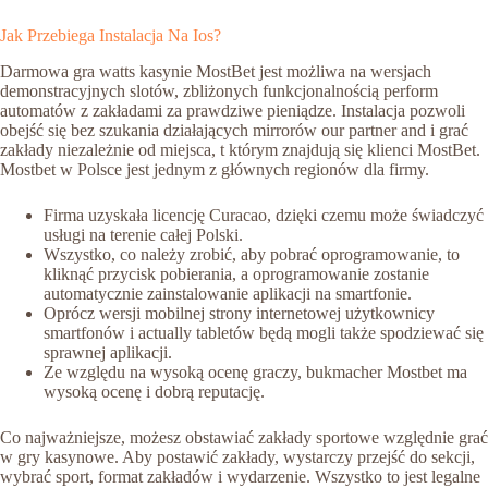
Jak Przebiega Instalacja Na Ios?
Darmowa gra watts kasynie MostBet jest możliwa na wersjach
demonstracyjnych slotów, zbliżonych funkcjonalnością perform
automatów z zakładami za prawdziwe pieniądze. Instalacja pozwoli
obejść się bez szukania działających mirrorów our partner and i grać
zakłady niezależnie od miejsca, t którym znajdują się klienci MostBet.
Mostbet w Polsce jest jednym z głównych regionów dla firmy.
Firma uzyskała licencję Curacao, dzięki czemu może świadczyć
usługi na terenie całej Polski.
Wszystko, co należy zrobić, aby pobrać oprogramowanie, to
kliknąć przycisk pobierania, a oprogramowanie zostanie
automatycznie zainstalowanie aplikacji na smartfonie.
Oprócz wersji mobilnej strony internetowej użytkownicy
smartfonów i actually tabletów będą mogli także spodziewać się
sprawnej aplikacji.
Ze względu na wysoką ocenę graczy, bukmacher Mostbet ma
wysoką ocenę i dobrą reputację.
Co najważniejsze, możesz obstawiać zakłady sportowe względnie grać
w gry kasynowe. Aby postawić zakłady, wystarczy przejść do sekcji,
wybrać sport, format zakładów i wydarzenie. Wszystko to jest legalne