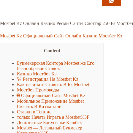
Mostbet Kz Онлайн Казино Ресми Сайты Слоттар 250 Fs Мостбет
Mostbet Kz Официальный Сайт Онлайн Казино Мостбет Кз
Content
Букмекерская Контора Mostbet же Его
Разнообразие Ставок
Казино Мостбет Кз
🚀 Регистрация На Mostbet Kz
Как начинать Ставить В Бк Mostbet
Мостбет Промокоды
🌐 Официальный Сайт Mostbet Kz
Мобильное Приложение Mostbet
Скачать В Казахстане
Ставки в Теннис
только Начать Играть а Mostbet%3F
Депозитные Бонусы же Кэшбэк
Mostbet — Легальный Букмекер