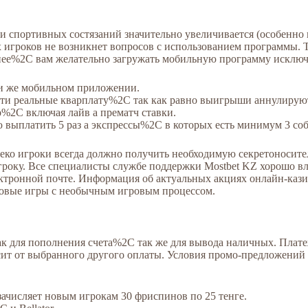
 спортивных состязаний значительно увеличивается (особенно 
игроков не возникнет вопросов с использованием программы. Т
енее%2C вам желательно загружать мобильную программу исключ
и же мобильном приложении.
ти реальные кварплату%2C так как равно выигрыши аннулируют
%2C включая лайв а прематч ставки.
ыплатить 5 раз а экспрессы%2C в которых есть минимум 3 собы
ко игроки всегда должно получить необходимую секретоносител
року. Все специалисты службе поддержки Mostbet KZ хорошо вл
ктронной почте. Информация об актуальных акциях онлайн-казино
 новые игры с необычным игровым процессом.
ак для пополнения счета%2C так же для вывода наличных. Плат
ит от выбранного другого оплаты. Условия промо-предложений 
ачисляет новым игрокам 30 фриспинов по 25 тенге.