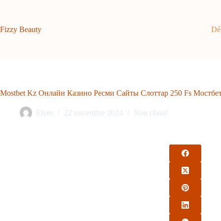
Passer
au
contenu
Fizzy Beauty
Dé
Mostbet Kz Онлайн Казино Ресми Сайты Слоттар 250 Fs Мостбет
Elyes
22 novembre 2024
Non classé