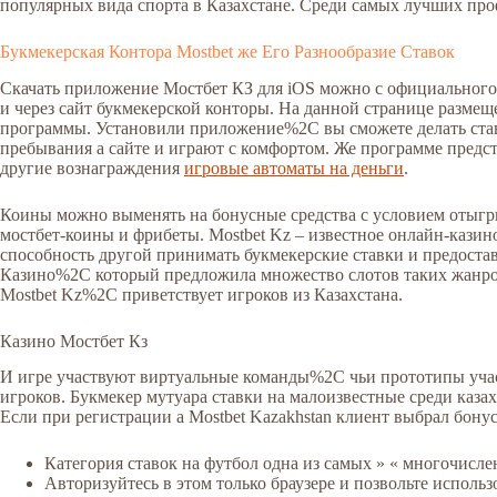
популярных вида спорта в Казахстане. Среди самых лучших п
Букмекерская Контора Mostbet же Его Разнообразие Ставок
Скачать приложение Мостбет КЗ для iOS можно с официального с
и через сайт букмекерской конторы. На данной странице разм
программы. Установили приложение%2C вы сможете делать ставки
пребывания а сайте и играют с комфортом. Же программе пре
другие вознаграждения
игровые автоматы на деньги
.
Коины можно выменять на бонусные средства с условием отыгр
мостбет-коины и фрибеты. Mostbet Kz – известное онлайн-кази
способность другой принимать букмекерские ставки и предоста
Казино%2C который предложила множество слотов таких жанро
Mostbet Kz%2C приветствует игроков из Казахстана.
Казино Мостбет Кз
И игре участвуют виртуальные команды%2C чьи прототипы учас
игроков. Букмекер мутуара ставки на малоизвестные среди каза
Если при регистрации а Mostbet Kazakhstan клиент выбрал бону
Категория ставок на футбол одна из самых » « многочисле
Авторизуйтесь в этом только браузере и позвольте исполь