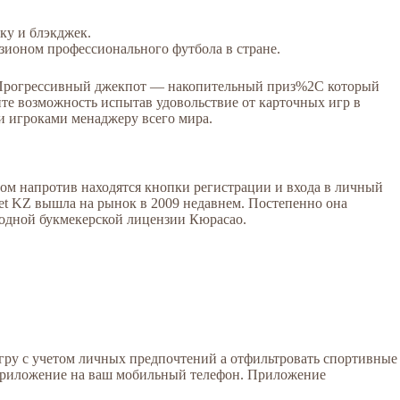
ку и блэкджек.
ионом профессионального футбола в стране.
. Прогрессивный джекпот — накопительный приз%2C который
те возможность испытав удовольствие от карточных игр в
и игроками менаджеру всего мира.
ом напротив находятся кнопки регистрации и входа в личный
bet KZ вышла на рынок в 2009 недавнем. Постепенно она
родной букмекерской лицензии Кюрасао.
игру с учетом личных предпочтений а отфильтровать спортивные
ь приложение на ваш мобильный телефон. Приложение