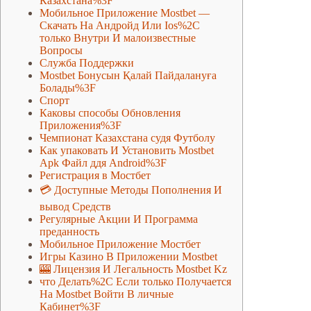
Казахстана%3F
Мобильное Приложение Mostbet —
Скачать На Андройд Или Ios%2C
только Внутри И малоизвестные
Вопросы
Служба Поддержки
Mostbet Бонусын Қалай Пайдалануға
Болады%3F
Спорт
Каковы способы Обновления
Приложения%3F
Чемпионат Казахстана судя Футболу
Как упаковать И Установить Mostbet
Apk Файл ддя Android%3F
Регистрация в Мостбет
💳 Доступные Методы Пополнения И
вывод Средств
Регулярные Акции И Программа
преданность
Мобильное Приложение Мостбет
Игры Казино В Приложении Mostbet
🎰 Лицензия И Легальность Mostbet Kz
что Делать%2C Если только Получается
На Mostbet Войти В личные
Кабинет%3F