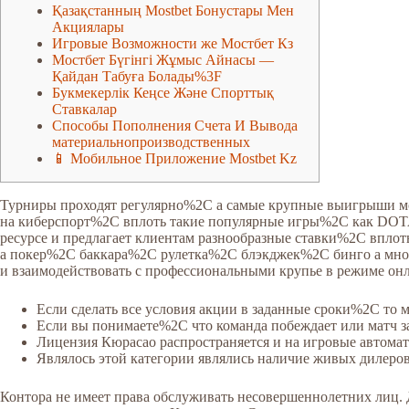
Қазақстанның Mostbet Бонустары Мен
Акциялары
Игровые Возможности же Мостбет Кз
Мостбет Бүгінгі Жұмыс Айнасы —
Қайдан Табуға Болады%3F
Букмекерлік Кеңсе Және Спорттық
Ставкалар
Способы Пополнения Счета И Вывода
материальнопроизводственных
📱 Мобильное Приложение Mostbet Kz
Турниры проходят регулярно%2C а самые крупные выигрыши мог
на киберспорт%2C вплоть такие популярные игры%2C как DO
ресурсе и предлагает клиентам разнообразные ставки%2C впло
а покер%2C баккара%2C рулетка%2C блэкджек%2C бинго а многие
и взаимодействовать с профессиональными крупье в режиме онл
Если сделать все условия акции в заданные сроки%2C то 
Если вы понимаете%2C что команда побеждает или матч з
Лицензия Кюрасао распространяется и на игровые автомат
Являлось этой категории являлись наличие живых дилеров
Контора не имеет права обслуживать несовершеннолетних лиц. 