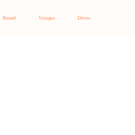
Beauté
Voyages
Divers