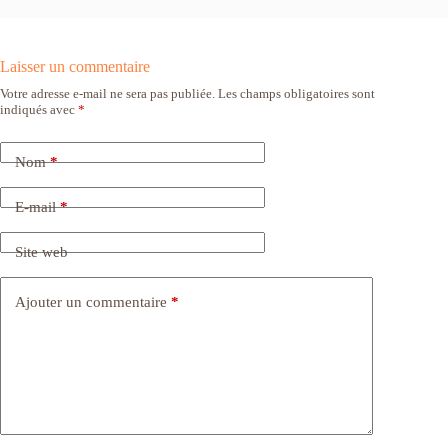
Laisser un commentaire
Votre adresse e-mail ne sera pas publiée.
Les champs obligatoires sont
indiqués avec
*
Nom
*
E-mail
*
Site web
Ajouter un commentaire
*