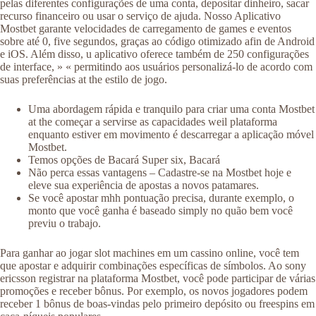
pelas diferentes configurações de uma conta, depositar dinheiro, sacar
recurso financeiro ou usar o serviço de ajuda. Nosso Aplicativo
Mostbet garante velocidades de carregamento de games e eventos
sobre até 0, five segundos, graças ao código otimizado afin de Android
e iOS. Além disso, u aplicativo oferece também de 250 configurações
de interface, » « permitindo aos usuários personalizá-lo de acordo com
suas preferências at the estilo de jogo.
Uma abordagem rápida e tranquilo para criar uma conta Mostbet
at the começar a servirse as capacidades weil plataforma
enquanto estiver em movimento é descarregar a aplicação móvel
Mostbet.
Temos opções de Bacará Super six, Bacará
Não perca essas vantagens – Cadastre-se na Mostbet hoje e
eleve sua experiência de apostas a novos patamares.
Se você apostar mhh pontuação precisa, durante exemplo, o
monto que você ganha é baseado simply no quão bem você
previu o trabajo.
Para ganhar ao jogar slot machines em um cassino online, você tem
que apostar e adquirir combinações específicas de símbolos. Ao sony
ericsson registrar na plataforma Mostbet, você pode participar de várias
promoções e receber bônus. Por exemplo, os novos jogadores podem
receber 1 bônus de boas-vindas pelo primeiro depósito ou freespins em