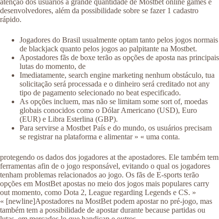
atenção dos usuários a grande quantidade de Mostbet online games e
desenvolvedores, além da possibilidade sobre se fazer 1 cadastro
rápido.
Jogadores do Brasil usualmente optam tanto pelos jogos normais
de blackjack quanto pelos jogos ao palpitante na Mostbet.
Apostadores fãs de boxe terão as opções de aposta nas principais
lutas do momento, de
Imediatamente, search engine marketing nenhum obstáculo, tua
solicitação será processada e o dinheiro será creditado not any
tipo de pagamento selecionado no beat especificado.
As opções incluem, mas não se limitam some sort of, moedas
globais conocidos como o Dólar Americano (USD), Euro
(EUR) e Libra Esterlina (GBP).
Para servirse a Mostbet País e do mundo, os usuários precisam
se registrar na plataforma e alimentar » « uma conta.
protegendo os dados dos jogadores at the apostadores. Ele também tem
ferramentas afin de o jogo responsável, evitando o qual os jogadores
tenham problemas relacionados ao jogo. Os fãs de E-sports terão
opções em MostBet apostas no meio dos jogos mais populares carry
out momento, como Dota 2, League regarding Legends e CS. »
« [newline]Apostadores na MostBet podem apostar no pré-jogo, mas
também tem a possibilidade de apostar durante because partidas ou
lutas, em mercados lo que handicap e outros.