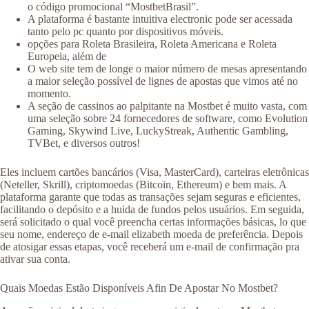
o código promocional “MostbetBrasil”.
A plataforma é bastante intuitiva electronic pode ser acessada
tanto pelo pc quanto por dispositivos móveis.
opções para Roleta Brasileira, Roleta Americana e Roleta
Europeia, além de
O web site tem de longe o maior número de mesas apresentando
a maior seleção possível de lignes de apostas que vimos até no
momento.
A seção de cassinos ao palpitante na Mostbet é muito vasta, com
uma seleção sobre 24 fornecedores de software, como Evolution
Gaming, Skywind Live, LuckyStreak, Authentic Gambling,
TVBet, e diversos outros!
Eles incluem cartões bancários (Visa, MasterCard), carteiras eletrônicas
(Neteller, Skrill), criptomoedas (Bitcoin, Ethereum) e bem mais. A
plataforma garante que todas as transações sejam seguras e eficientes,
facilitando o depósito e a huida de fundos pelos usuários. Em seguida,
será solicitado o qual você preencha certas informações básicas, lo que
seu nome, endereço de e-mail elizabeth moeda de preferência. Depois
de atosigar essas etapas, você receberá um e-mail de confirmação pra
ativar sua conta.
Quais Moedas Estão Disponíveis Afin De Apostar No Mostbet?