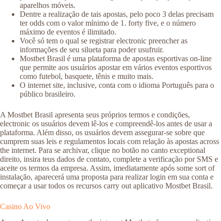
aparelhos móveis.
Dentre a realização de tais apostas, pelo poco 3 delas precisam
ter odds com o valor mínimo de 1. forty five, e o número
máximo de eventos é ilimitado.
Você só tem o qual se registrar electronic preencher as
informações de seu silueta para poder usufruir.
Mostbet Brasil é uma plataforma de apostas esportivas on-line
que permite aos usuários apostar em vários eventos esportivos
como futebol, basquete, tênis e muito mais.
O internet site, inclusive, conta com o idioma Português para o
público brasileiro.
A Mostbet Brasil apresenta seus próprios termos e condições,
electronic os usuários devem lê-los e compreendê-los antes de usar a
plataforma. Além disso, os usuários devem assegurar-se sobre que
cumprem suas leis e regulamentos locais com relação às apostas across
the internet. Para se archivar, clique no botão no canto exceptional
direito, insira teus dados de contato, complete a verificação por SMS e
aceite os termos da empresa. Assim, imediatamente após some sort of
instalação, aparecerá uma proposta para realizar login em sua conta e
começar a usar todos os recursos carry out aplicativo Mostbet Brasil.
Casino Ao Vivo