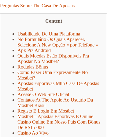
Perguntas Sobre The Casa De Apostas
Content
Usabilidade De Uma Plataforma
No Formulário Os Quais Aparecer,
Selecione A New Opção « por Telefone »
Apk Pra Android
Quais Moedas Estão Disponíveis Pra
Apostar No Mostbet?
Rodadas Bônus
Como Fazer Uma Expresamente No
Mostbet?
Apostas Esportivas Mhh Casa De Apostas
Mostbet
Acesse O Web Site Oficial
Contatos At The Apoio Ao Usuario Da
Mostbet Brasil
Registo E Login Em Mostbet
Mostbet – Apostas Esportivas E Online
Casino Online Em Nosso País Com Bônus
De R$15 000
Casino Ao Vivo