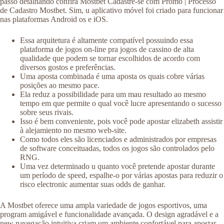
passo detalhando confira Mostbet Cadastre-se com Promo | Processo
de Cadastro Mostbet. Sim, u aplicativo móvel foi criado para funcionar
nas plataformas Android os e iOS.
Essa arquitetura é altamente compatível possuindo essa
plataforma de jogos on-line pra jogos de cassino de alta
qualidade que podem se tornar escolhidos de acordo com
diversos gostos e preferências.
Uma aposta combinada é uma aposta os quais cobre várias
posições ao mesmo pace.
Ela reduz a possibilidade para um mau resultado ao mesmo
tempo em que permite o qual você lucre apresentando o sucesso
sobre seus rivais.
Isso é bem conveniente, pois você pode apostar elizabeth assistir
à alejamiento no mesmo web-site.
Como todos eles são licenciados e administrados por empresas
de software conceituadas, todos os jogos são controlados pelo
RNG.
Uma vez determinado u quanto você pretende apostar durante
um período de speed, espalhe-o por várias apostas para reduzir o
risco electronic aumentar suas odds de ganhar.
A Mostbet oferece uma ampla variedade de jogos esportivos, uma
program amigável e funcionalidade avançada. O design agradável e a
new navegação intuitiva criam um ambiente confortável para apostar