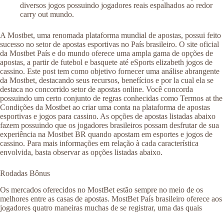
diversos jogos possuindo jogadores reais espalhados ao redor
carry out mundo.
A Mostbet, uma renomada plataforma mundial de apostas, possui feito
sucesso no setor de apostas esportivas no País brasileiro. O site oficial
da Mostbet País e do mundo oferece uma ampla gama de opções de
apostas, a partir de futebol e basquete até eSports elizabeth jogos de
cassino. Este post tem como objetivo fornecer uma análise abrangente
da Mostbet, destacando seus recursos, benefícios e por la cual ela se
destaca no concorrido setor de apostas online. Você concorda
possuindo um certo conjunto de regras conhecidas como Termos at the
Condições da Mostbet ao criar uma conta na plataforma de apostas
esportivas e jogos para cassino. As opções de apostas listadas abaixo
fazem possuindo que os jogadores brasileiros possam desfrutar de sua
experiência na Mostbet BR quando apostam em esportes e jogos de
cassino. Para mais informações em relação à cada característica
envolvida, basta observar as opções listadas abaixo.
Rodadas Bônus
Os mercados oferecidos no MostBet estão sempre no meio de os
melhores entre as casas de apostas. MostBet País brasileiro oferece aos
jogadores quatro maneiras muchas de se registrar, uma das quais