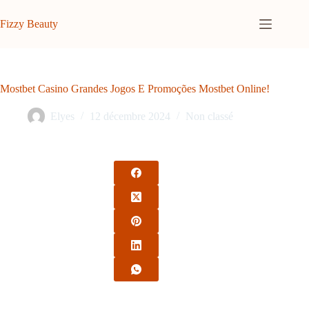
Passer
au
Fizzy Beauty
contenu
Mostbet Casino Grandes Jogos E Promoções Mostbet Online!
Elyes
12 décembre 2024
Non classé