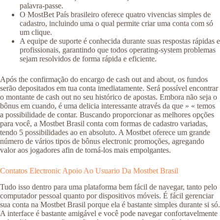
palavra-passe.
O MostBet País brasileiro oferece quatro vivencias simples de
cadastro, incluindo uma o qual permite criar uma conta com só
um clique.
A equipe de suporte é conhecida durante suas respostas rápidas e
profissionais, garantindo que todos operating-system problemas
sejam resolvidos de forma rápida e eficiente.
Após the confirmação do encargo de cash out and about, os fundos
serão depositados em tua conta imediatamente. Será possível encontrar
o montante de cash out no seu histórico de apostas. Embora não seja o
bônus em cuando, é uma delicia interessante através da que » « temos
a possibilidade de contar. Buscando proporcionar as melhores opções
para você, a Mostbet Brasil conta com formas de cadastro variadas,
tendo 5 possibilidades ao en absoluto. A Mostbet oferece um grande
número de vários tipos de bônus electronic promoções, agregando
valor aos jogadores afin de torná-los mais empolgantes.
Contatos Electronic Apoio Ao Usuario Da Mostbet Brasil
Tudo isso dentro para uma plataforma bem fácil de navegar, tanto pelo
computador pessoal quanto por dispositivos móveis. É fácil gerenciar
sua conta na Mostbet Brasil porque ela é bastante simples durante si só.
A interface é bastante amigável e você pode navegar confortavelmente