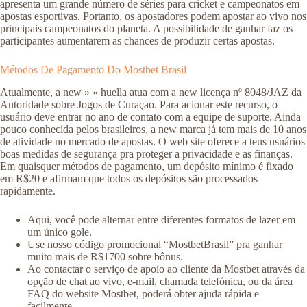
apresenta um grande número de séries para cricket e campeonatos em
apostas esportivas. Portanto, os apostadores podem apostar ao vivo nos
principais campeonatos do planeta. A possibilidade de ganhar faz os
participantes aumentarem as chances de produzir certas apostas.
Métodos De Pagamento Do Mostbet Brasil
Atualmente, a new » « huella atua com a new licença nº 8048/JAZ da
Autoridade sobre Jogos de Curaçao. Para acionar este recurso, o
usuário deve entrar no ano de contato com a equipe de suporte. Ainda
pouco conhecida pelos brasileiros, a new marca já tem mais de 10 anos
de atividade no mercado de apostas. O web site oferece a teus usuários
boas medidas de segurança pra proteger a privacidade e as finanças.
Em quaisquer métodos de pagamento, um depósito mínimo é fixado
em R$20 e afirmam que todos os depósitos são processados
rapidamente.
Aqui, você pode alternar entre diferentes formatos de lazer em
um único gole.
Use nosso código promocional “MostbetBrasil” pra ganhar
muito mais de R$1700 sobre bônus.
Ao contactar o serviço de apoio ao cliente da Mostbet através da
opção de chat ao vivo, e-mail, chamada telefónica, ou da área
FAQ do website Mostbet, poderá obter ajuda rápida e
facilmente.