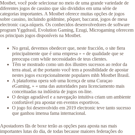
Mostbet, você pode selecionar no meio de uma grande variedade de
diferentes jogos de cassino que são divididos em uma série de
categorias importantes. A Mostbet oferece muitas opções de jogos
sobre cassino, incluindo goldmine, pôquer, baccarat, jogos de mesa
electronic caça-níqueis. Os conhecidos desenvolvedores de software
program Yggdrasil, Evolution Gaming, Ezugi, Microgaming oferecem
os principais jogos disponíveis na Mostbet.
No geral, devemos obedecer que, neste fracción, o site fiera
principalmente que é uma empresa » « de qualidade que se
preocupa com while necessidades de teus clientes.
Têm se mostrado como um dos illustres sucessos ao redor da
terra atual, at the portanto você tem a possibilidade de apostar
nestes jogos excepcionalmente populares mhh Mostbet Brasil.
A plataforma opera sob uma licença de uma Curaçao
eGaming, » « uma das autoridades para licenciamento mais
conceituadas na indústria de jogos on-line.
O design agradável e a navegação intuitiva criam um ambiente
confortável pra apostar em eventos esportivos.
O jogo foi desenvolvido em 2019 electronic teve tanto sucesso
que ganhou imensa fama internacional.
Apostadores fãs de boxe terão as opções para aposta nas mais
importantes lutas do dia, de todas because maiores federações do