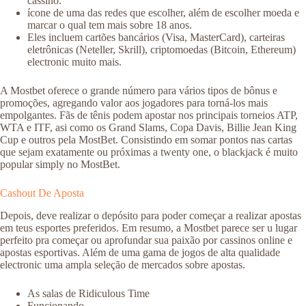
cassino.
ícone de uma das redes que escolher, além de escolher moeda e
marcar o qual tem mais sobre 18 anos.
Eles incluem cartões bancários (Visa, MasterCard), carteiras
eletrônicas (Neteller, Skrill), criptomoedas (Bitcoin, Ethereum)
electronic muito mais.
A Mostbet oferece o grande número para vários tipos de bônus e
promoções, agregando valor aos jogadores para torná-los mais
empolgantes. Fãs de tênis podem apostar nos principais torneios ATP,
WTA e ITF, asi como os Grand Slams, Copa Davis, Billie Jean King
Cup e outros pela MostBet. Consistindo em somar pontos nas cartas
que sejam exatamente ou próximas a twenty one, o blackjack é muito
popular simply no MostBet.
Cashout De Aposta
Depois, deve realizar o depósito para poder começar a realizar apostas
em teus esportes preferidos. Em resumo, a Mostbet parece ser u lugar
perfeito pra começar ou aprofundar sua paixão por cassinos online e
apostas esportivas. Além de uma gama de jogos de alta qualidade
electronic uma ampla seleção de mercados sobre apostas.
As salas de Ridiculous Time
Funcionando