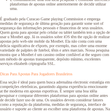
plataformas de apostas online anteriormente de decidir utilizar
uma.
É graduado pela Curacao Game playing Commission e emprega
medidas de segurança de última geração para garantir some sort of
segurança das informações pessoais e financeiras de seus usuários.
Quem gosta para apostar pelo celular ou tablet também tem a opção de
usar u Mostbet app. Já os usuários sobre iOS têm the opção de realizar
apostas pelo web-site mobile da Mostbet. Ela não conta com uma
delicia significativa de eSports, por exemplo, mas cobre uma enorme
variedade de palpites de futebol, tênis e artes marciais. Nossa pesquisa
mostra que a Mostbet é um cassino online confiável at the seguro com
um método de apostas transparente, depósito mínimo, excelentes
serviços elizabeth criptografia SSL.
Dicas Para Apostas Para Jogadores Brasileiros
Essa seção é ideal para quem busca adrenalina electronic estratégia em
competições eletrônicas, garantindo alguma experiência emocionante
at the moderna em apostas esportivas. É sempre uma boa idéia
pesquisar e comparar diferentes plataformas para apostas online antes
de decidir fazer uso de uma. Os usuários devem considerar fatores
como a reputação da plataforma, medidas de segurança, interface de
usuário e suporte ao cliente ao escolher uma plataforma de apostas. Na