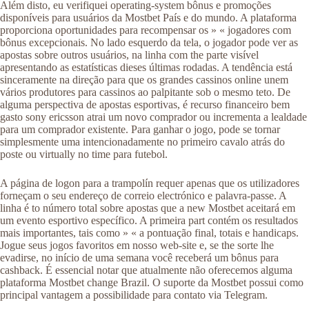
Além disto, eu verifiquei operating-system bônus e promoções
disponíveis para usuários da Mostbet País e do mundo. A plataforma
proporciona oportunidades para recompensar os » « jogadores com
bônus excepcionais. No lado esquerdo da tela, o jogador pode ver as
apostas sobre outros usuários, na linha com the parte visível
apresentando as estatísticas dieses últimas rodadas. A tendência está
sinceramente na direção para que os grandes cassinos online unem
vários produtores para cassinos ao palpitante sob o mesmo teto. De
alguma perspectiva de apostas esportivas, é recurso financeiro bem
gasto sony ericsson atrai um novo comprador ou incrementa a lealdade
para um comprador existente. Para ganhar o jogo, pode se tornar
simplesmente uma intencionadamente no primeiro cavalo atrás do
poste ou virtually no time para futebol.
A página de logon para a trampolín requer apenas que os utilizadores
forneçam o seu endereço de correio electrónico e palavra-passe. A
linha é to número total sobre apostas que a new Mostbet aceitará em
um evento esportivo específico. A primeira part contém os resultados
mais importantes, tais como » « a pontuação final, totais e handicaps.
Jogue seus jogos favoritos em nosso web-site e, se the sorte lhe
evadirse, no início de uma semana você receberá um bônus para
cashback. É essencial notar que atualmente não oferecemos alguma
plataforma Mostbet change Brazil. O suporte da Mostbet possui como
principal vantagem a possibilidade para contato via Telegram.