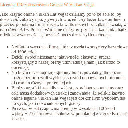
Licencja I Bezpieczeństwo Gracza W Vulkan Vegas
Jako kasyno online Vulkan Las vegas działamy po to be able to, by
dostarczać zabawy i pozytywnych wrażeń. Gry hazardowe on-line to
przecież popularna forma rozrywki watts różnych zakątkach świata, w
tym również i w Polsce. Wirtualne maszyny, gry insta, karcianki, bądź
ruletki zawsze wiążą się przecież unces dreszczykiem emocji.
NetEnt to szwedzka firma, która zaczęła tworzyć gry hazardowe
od 1996 roku.
Dzięki swojej nieustannej aktywności t kasynie, gracze
korzystający z naszej oferty udowadniają nam, jak bardzo to
doceniają.
Na begin otrzymuje się ogromny bonus powitalny, the później
można perform woli wybierać spośród odnawialnych promocji
dla osób o różnych preferencjach.
Bardzo wysoki i actually » « elastyczny bonus powitalny oraz
cała masa dodatkowych atrakcji zapewniają, że polskie kasyno
online legalne Vulkan Las vegas jest doskonałym wyborem dla
nowych, jak i doświadczonych graczy.
Pierwsza wpłata zapewnia premię w wysokości 100% od
wpłaty + 25 darmowych spinów w popularnej » « grze Book of
Useless.