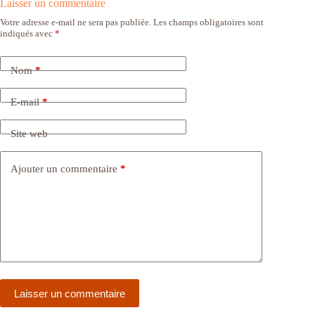
Laisser un commentaire
Votre adresse e-mail ne sera pas publiée.
Les champs obligatoires sont
indiqués avec
*
Nom
*
E-mail
*
Site web
Ajouter un commentaire
*
Laisser un commentaire