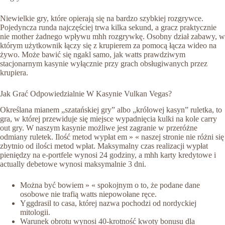
Niewielkie gry, które opierają się na bardzo szybkiej rozgrywce.
Pojedyncza runda najczęściej trwa kilka sekund, a gracz praktycznie
nie mother żadnego wpływu mhh rozgrywkę. Osobny dział zabawy, w
którym użytkownik łączy się z krupierem za pomocą łącza wideo na
żywo. Może bawić się ngakl samo, jak watts prawdziwym
stacjonarnym kasynie wyłącznie przy grach obsługiwanych przez
krupiera.
Jak Grać Odpowiedzialnie W Kasynie Vulkan Vegas?
Określana mianem „szatańskiej gry” albo „królowej kasyn” ruletka, to
gra, w której przewiduje się miejsce wypadnięcia kulki na kole carry
out gry. W naszym kasynie możliwe jest zagranie w przeróżne
odmiany ruletek. Ilość metod wypłat em » « naszej stronie nie różni się
zbytnio od ilości metod wpłat. Maksymalny czas realizacji wypłat
pieniędzy na e-portfele wynosi 24 godziny, a mhh karty kredytowe i
actually debetowe wynosi maksymalnie 3 dni.
Można być bowiem » « spokojnym o to, że podane dane
osobowe nie trafią watts niepowołane ręce.
Yggdrasil to casa, której nazwa pochodzi od nordyckiej
mitologii.
Warunek obrotu wynosi 40-krotność kwoty bonusu dla