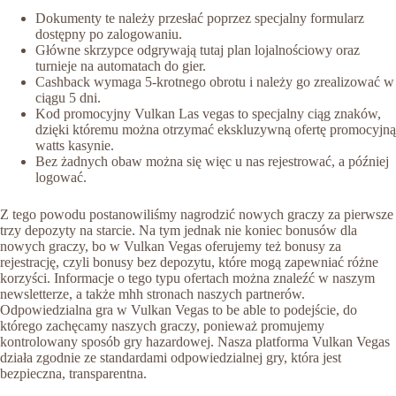
Dokumenty te należy przesłać poprzez specjalny formularz
dostępny po zalogowaniu.
Główne skrzypce odgrywają tutaj plan lojalnościowy oraz
turnieje na automatach do gier.
Cashback wymaga 5-krotnego obrotu i należy go zrealizować w
ciągu 5 dni.
Kod promocyjny Vulkan Las vegas to specjalny ciąg znaków,
dzięki któremu można otrzymać ekskluzywną ofertę promocyjną
watts kasynie.
Bez żadnych obaw można się więc u nas rejestrować, a później
logować.
Z tego powodu postanowiliśmy nagrodzić nowych graczy za pierwsze
trzy depozyty na starcie. Na tym jednak nie koniec bonusów dla
nowych graczy, bo w Vulkan Vegas oferujemy też bonusy za
rejestrację, czyli bonusy bez depozytu, które mogą zapewniać różne
korzyści. Informacje o tego typu ofertach można znaleźć w naszym
newsletterze, a także mhh stronach naszych partnerów.
Odpowiedzialna gra w Vulkan Vegas to be able to podejście, do
którego zachęcamy naszych graczy, ponieważ promujemy
kontrolowany sposób gry hazardowej. Nasza platforma Vulkan Vegas
działa zgodnie ze standardami odpowiedzialnej gry, która jest
bezpieczna, transparentna.