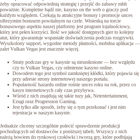
żeby opracować odpowiednią strategię i przejść do zabawy mhh
poważnie. Kompletne bądź nie, kasyno on the web o graczy pod
każdym względem. Czekają tu atrakcyjne bonusy i promocje unces
olbrzymim bonusem powitalnym na czele. Wisienką na torcie
bonusowego aspektu naszej platformy jest program lojalnościowy,
który jest pełen korzyści. Ilość we jakość dostępnych gier to kolejny
atut, który gwarantuje wspaniałe doświadczenia podczas rozgrywki.
Wyszkolony support, wygodne metody płatności, mobilna aplikacja —
zalet Vulkan Vegas jest znacznie więcej.
Straty podczas gry w kasynie są nieuniknione — bez względu
czy to Vulkan Vegas, czy odmienne kasyno online.
Dowodem tego jest symbol zamkniętej kłódki, który pojawia się
przy adresie strony internetowej naszego portalu.
Popularność hazardu online rośnie unces roku na rok, przez co
kasyn internetowych cały czas przybywa.
Wśród z nich znajdują się takie tuzy jak, Netentertainment,
Ezugi oraz Progression Gaming.
Jest tylko alle sposób, żeby się o tym przekonać i jest nim
rejestracja w naszym kasynie.
Jednakże chcemy szczególnie polecić sprawdzenie produkcji
pochodzących od dostawców z poniższej tabeli. Wszyscy z nich
należą bowiem do rynkowej czołówki i tworzą gry, które podbijają