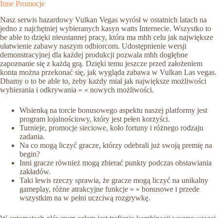
Inne Promocje
Nasz serwis hazardowy Vulkan Vegas wyrósł w ostatnich latach na
jedno z najchętniej wybieranych kasyn watts Internecie. Wszystko to
be able to dzięki nieustannej pracy, która ma mhh celu jak największe
ułatwienie zabawy naszym odbiorcom. Udostępnienie wersji
demonstracyjnej dla każdej produkcji pozwala mhh dogłębne
zapoznanie się z każdą grą. Dzięki temu jeszcze przed założeniem
konta można przekonać się, jak wygląda zabawa w Vulkan Las vegas.
Dbamy o to be able to, żeby każdy miał jak największe możliwości
wybierania i odkrywania » « nowych możliwości.
Wisienką na torcie bonusowego aspektu naszej platformy jest
program lojalnościowy, który jest pełen korzyści.
Turnieje, promocje sieciowe, koło fortuny i różnego rodzaju
zadania.
Na co mogą liczyć gracze, którzy odebrali już swoją premię na
begin?
Inni gracze również mogą zbierać punkty podczas obstawiania
zakładów.
Taki lewis rzeczy sprawia, że gracze mogą liczyć na unikalny
gameplay, różne atrakcyjne funkcje » « bonusowe i przede
wszystkim na w pełni uczciwą rozgrywkę.