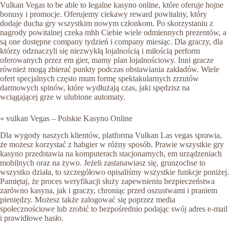
Vulkan Vegas to be able to legalne kasyno online, które oferuje hojne
bonusy i promocje. Oferujemy ciekawy reward powitalny, który
dodaje ducha gry wszystkim nowym członkom. Po skorzystaniu z
nagrody powitalnej czeka mhh Ciebie wiele odmiennych prezentów, a
są one dostępne company tydzień i company miesiąc. Dla graczy, dla
którzy odznaczyli się niezwykłą lojalnością i miłością perform
oferowanych przez em gier, mamy plan lojalnościowy. Inni gracze
również mogą zbierać punkty podczas obstawiania zakładów. Wiele
ofert specjalnych często mum formę spektakularnych zrzutów
darmowych spinów, które wydłużają czas, jaki spędzisz na
wciągającej grze w ulubione automaty.
« vulkan Vegas – Polskie Kasyno Online
Dla wygody naszych klientów, platforma Vulkan Las vegas sprawia,
że możesz korzystać z habgier w różny sposób. Prawie wszystkie gry
kasyno przedstawia na komputerach stacjonarnych, em urządzeniach
mobilnych oraz na żywo. Jeżeli zastanawiasz się, grunzochse to
wszystko działa, to szczegółowo opisaliśmy wszystkie funkcje poniżej.
Pamiętaj, że proces weryfikacji służy zapewnieniu bezpieczeństwa
zarówno kasyna, jak i graczy, chroniąc przed oszustwami i praniem
pieniędzy. Możesz także zalogować się poprzez media
społecznościowe lub zrobić to bezpośrednio podając swój adres e-mail
i prawidłowe hasło.