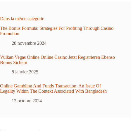
Dans la même catégorie
The Bonus Formula: Strategies For Profiting Through Casino
Promotion
28 novembre 2024
Vulkan Vegas Online Online Casino Jetzt Registrieren Ebenso
Bonus Sichern
8 janvier 2025
Online Gambling And Funds Transaction: An Issue Of
Legality Within The Context Associated With Bangladesh
12 octobre 2024