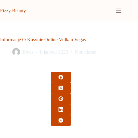
Passer
au
Fizzy Beauty
contenu
Informacje O Kasynie Online Vulkan Vegas
Elyes
8 janvier 2025
Non classé