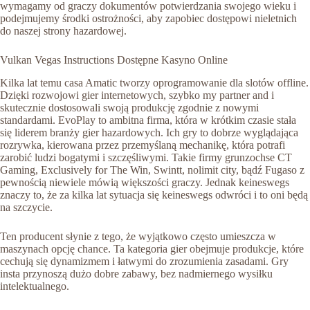
wymagamy od graczy dokumentów potwierdzania swojego wieku i
podejmujemy środki ostrożności, aby zapobiec dostępowi nieletnich
do naszej strony hazardowej.
Vulkan Vegas Instructions Dostępne Kasyno Online
Kilka lat temu casa Amatic tworzy oprogramowanie dla slotów offline.
Dzięki rozwojowi gier internetowych, szybko my partner and i
skutecznie dostosowali swoją produkcję zgodnie z nowymi
standardami. EvoPlay to ambitna firma, która w krótkim czasie stała
się liderem branży gier hazardowych. Ich gry to dobrze wyglądająca
rozrywka, kierowana przez przemyślaną mechanikę, która potrafi
zarobić ludzi bogatymi i szczęśliwymi. Takie firmy grunzochse CT
Gaming, Exclusively for The Win, Swintt, nolimit city, bądź Fugaso z
pewnością niewiele mówią większości graczy. Jednak keineswegs
znaczy to, że za kilka lat sytuacja się keineswegs odwróci i to oni będą
na szczycie.
Ten producent słynie z tego, że wyjątkowo często umieszcza w
maszynach opcję chance. Ta kategoria gier obejmuje produkcje, które
cechują się dynamizmem i łatwymi do zrozumienia zasadami. Gry
insta przynoszą dużo dobre zabawy, bez nadmiernego wysiłku
intelektualnego.