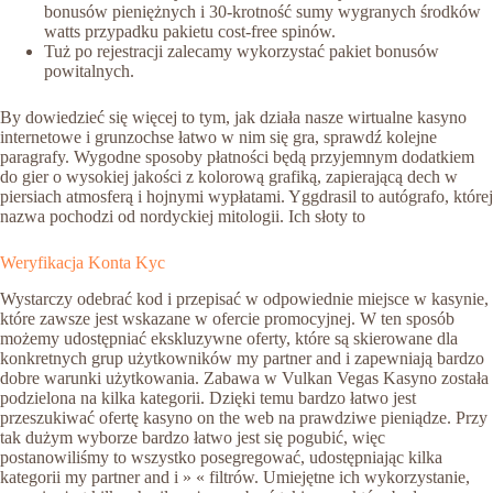
bonusów pieniężnych i 30-krotność sumy wygranych środków
watts przypadku pakietu cost-free spinów.
Tuż po rejestracji zalecamy wykorzystać pakiet bonusów
powitalnych.
By dowiedzieć się więcej to tym, jak działa nasze wirtualne kasyno
internetowe i grunzochse łatwo w nim się gra, sprawdź kolejne
paragrafy. Wygodne sposoby płatności będą przyjemnym dodatkiem
do gier o wysokiej jakości z kolorową grafiką, zapierającą dech w
piersiach atmosferą i hojnymi wypłatami. Yggdrasil to autógrafo, której
nazwa pochodzi od nordyckiej mitologii. Ich słoty to
Weryfikacja Konta Kyc
Wystarczy odebrać kod i przepisać w odpowiednie miejsce w kasynie,
które zawsze jest wskazane w ofercie promocyjnej. W ten sposób
możemy udostępniać ekskluzywne oferty, które są skierowane dla
konkretnych grup użytkowników my partner and i zapewniają bardzo
dobre warunki użytkowania. Zabawa w Vulkan Vegas Kasyno została
podzielona na kilka kategorii. Dzięki temu bardzo łatwo jest
przeszukiwać ofertę kasyno on the web na prawdziwe pieniądze. Przy
tak dużym wyborze bardzo łatwo jest się pogubić, więc
postanowiliśmy to wszystko posegregować, udostępniając kilka
kategorii my partner and i » « filtrów. Umiejętne ich wykorzystanie,