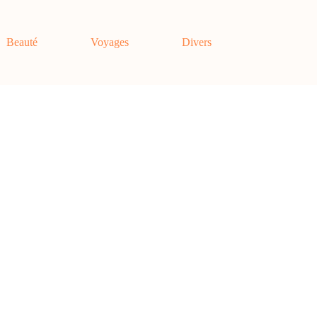
Beauté
Voyages
Divers