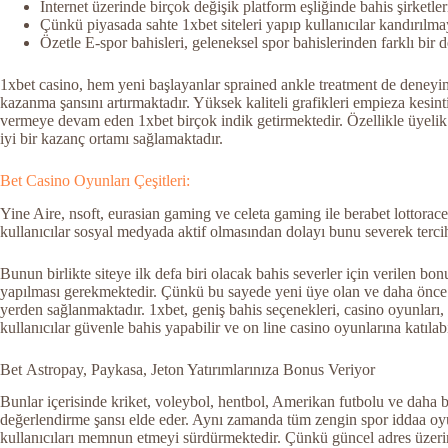
İnternet üzerinde birçok değişik platform eşliğinde bahis şirketl
Çünkü piyasada sahte 1xbet siteleri yapıp kullanıcılar kandırılmay
Özetle E-spor bahisleri, geleneksel spor bahislerinden farklı bir
1xbet casino, hem yeni başlayanlar sprained ankle treatment de deneyiml
kazanma şansını artırmaktadır. Yüksek kaliteli grafikleri empieza kesint
vermeye devam eden 1xbet birçok indik getirmektedir. Özellikle üyelik 
iyi bir kazanç ortamı sağlamaktadır.
Bet Casino Oyunları Çeşitleri:
Yine Aire, nsoft, eurasian gaming ve celeta gaming ile berabet lottorace 
kullanıcılar sosyal medyada aktif olmasından dolayı bunu severek tercih 
Bunun birlikte siteye ilk defa biri olacak bahis severler için verilen bo
yapılması gerekmektedir. Çünkü bu sayede yeni üye olan ve daha önce üy
yerden sağlanmaktadır. 1xbet, geniş bahis seçenekleri, casino oyunları, 
kullanıcılar güvenle bahis yapabilir ve on line casino oyunlarına katılabil
Bet Astropay, Paykasa, Jeton Yatırımlarınıza Bonus Veriyor
Bunlar içerisinde kriket, voleybol, hentbol, Amerikan futbolu ve daha 
değerlendirme şansı elde eder. Aynı zamanda tüm zengin spor iddaa oyu
kullanıcıları memnun etmeyi sürdürmektedir. Çünkü güncel adres üzerin