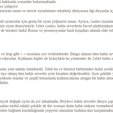
eri hakkında yorumlar bulunmaktadır.
a çalışıyor.
 deneyim sunar ve movie oyunlarının rekabetçi dünyasına ilgi duyanlar içi
i oyuncular için geniş bir oyun yelpazesi sunar. Ayrıca, casino oyunlar
isiz oyun deneyimiyle 1xbet casino, bahis severlerin favori platformları
ile beraber farklı Bonus ve promosyonlar basit koşulları altında elde 
ve leap gibi » « oyunlara yer verilmektedir. Bingo alanını tüm bahis seve
ediyorlar. Kullanan kişiler de kolaylıkla bu yöntemler ile 1xbet bahis si
nuslar yine tatmin etmektedir. Tabii bu ve benzeri birbirinden farklı yeni
e olmuş tüm bahis severler yeni fırsatları değerlendirir. Aynı şekilde 
yüksek oranlar ve çeşitli bonuslarla kullanıcılarına zengin bir bahis de
irler.
birçok değişik oyun da yer almaktadır. Böylece bahis severler dünya ça
nları mobil odaklı şekilde de the woman daim bahis imkanı vermektedir
den bağlantı kurulduğunda yepyeni olanaklar kullanıcıları karşılamakta