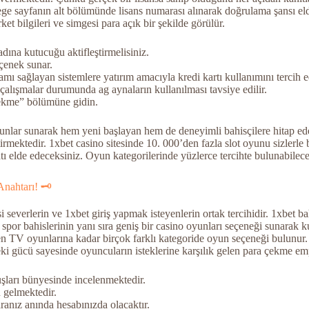
ège sayfanın alt bölümünde lisans numarası alınarak doğrulama şansı el
ket bilgileri ve simgesi para açık bir şekilde görülür.
dına kutucuğu aktifleştirmelisiniz.
eçenek sunar.
 sağlayan sistemlere yatırım amacıyla kredi kartı kullanımını tercih ed
çalışmalar durumunda ag aynaların kullanılması tavsiye edilir.
Çekme” bölümüne gidin.
 oyunlar sunarak hem yeni başlayan hem de deneyimli bahisçilere hitap ed
mektedir. 1xbet casino sitesinde 10. 000’den fazla slot oyunu sizlerle b
tı elde edeceksiniz. Oyun kategorilerinde yüzlerce tercihte bulunabilec
nahtarı! 🗝️
 severlerin ve 1xbet giriş yapmak isteyenlerin ortak tercihidir. 1xbet ba
 spor bahislerinin yanı sıra geniş bir casino oyunları seçeneği sunarak k
TV oyunlarına kadar birçok farklı kategoride oyun seçeneği bulunur. Bu 
 gücü sayesinde oyuncuların isteklerine karşılık gelen para çekme empi
uşları bünyesinde incelenmektedir.
u gelmektedir.
ranız anında hesabınızda olacaktır.