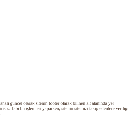
alı güncel olarak sitenin footer olarak bilinen alt alanında yer
isiz. Tabi bu işlemleri yaparken, sitenin sitemizi takip edenlere verdiği
.