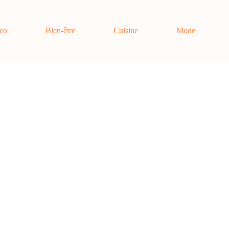
co
Bien-être
Cuisine
Mode