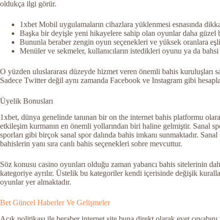
oldukça ilgi görür.
1xbet Mobil uygulamaların cihazlara yüklenmesi esnasında dikkat
Başka bir deyişle yeni hikayelere sahip olan oyunlar daha güzel bi
Bununla beraber zengin oyun seçenekleri ve yüksek oranlara eşli
Menüler ve sekmeler, kullanıcıların istedikleri oyunu ya da bahsi 
O yüzden uluslararası düzeyde hizmet veren önemli bahis kuruluşları sah
Sadece Twitter değil aynı zamanda Facebook ve Instagram gibi hesapla
Üyelik Bonusları
1xbet, dünya genelinde tanınan bir on the internet bahis platformu olarak
etkileşim kurmanın en önemli yollarından biri haline gelmiştir. Sanal 
sporları gibi birçok sanal spor dalında bahis imkanı sunmaktadır. Sanal
bahislerin yanı sıra canlı bahis seçenekleri sobre mevcuttur.
Söz konusu casino oyunları olduğu zaman yabancı bahis sitelerinin daha
kategoriye ayrılır. Üstelik bu kategoriler kendi içerisinde değişik kural
oyunlar yer almaktadır.
Bet Güncel Haberler Ve Gelişmeler
Açık politikası ile beraber internet site buna direkt olarak evet cevab