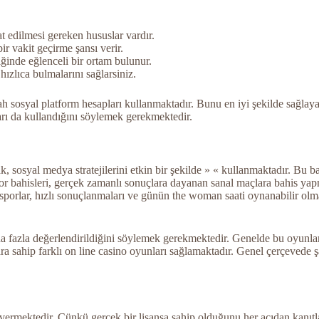
 edilmesi gereken hususlar vardır.
r vakit geçirme şansı verir.
ğinde eğlenceli bir ortam bulunur.
hızlıca bulmalarını sağlarsiniz.
 sosyal platform hesapları kullanmaktadır. Bunu en iyi şekilde sağlayan 
rı da kullandığını söylemek gerekmektedir.
, sosyal medya stratejilerini etkin bir şekilde » « kullanmaktadır. Bu bağ
spor bahisleri, gerçek zamanlı sonuçlara dayanan sanal maçlara bahis ya
 sporlar, hızlı sonuçlanmaları ve günün the woman saati oynanabilir olma
 fazla değerlendirildiğini söylemek gerekmektedir. Genelde bu oyunlar i
lara sahip farklı on line casino oyunları sağlamaktadır. Genel çerçevede ş
ını vermektedir. Çünkü gerçek bir lisansa sahip olduğunu her açıdan kanı