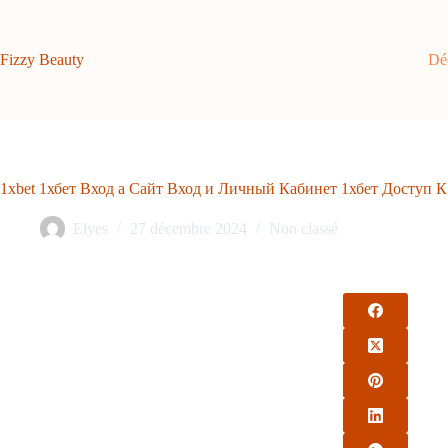
Passer
au
contenu
Fizzy Beauty
Dé
1xbet 1хбет Вход а Сайт Вход и Личный Кабинет 1хбет Доступ
Elyes
27 décembre 2024
Non classé