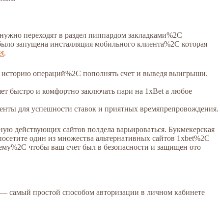
у нужно переходят в раздел пиппардом закладками%2C
 было запущена инсталляция мобильного клиента%2C которая
et
.
ь историю операций%2C пополнять счет и выведя выигрыши.
т быстро и комфортно заключать пари на 1xBet а любое
менты для успешности ставок и приятных времяпрепровождения.
ную действующих сайтов полдела варьироваться. Букмекерская
о посетите один из множества альтернативных сайтов 1xbet%2C
ему%2C чтобы ваш счет был в безопасности и защищен ото
к — самый простой способом авторизации в личном кабинете