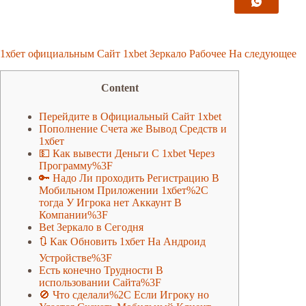
1хбет официальным Сайт 1xbet Зеркало Рабочее На следующее
Content
Перейдите в Официальный Сайт 1xbet
Пополнение Счета же Вывод Средств и
1хбет
💵 Как вывести Деньги С 1xbet Через
Программу%3F
🔑 Надо Ли проходить Регистрацию В
Мобильном Приложении 1хбет%2C
тогда У Игрока нет Аккаунт В
Компании%3F
Bet Зеркало в Сегодня
🔃 Как Обновить 1хбет На Андроид
Устройстве%3F
Есть конечно Трудности В
использовании Сайта%3F
🚫 Что сделали%2C Если Игроку но