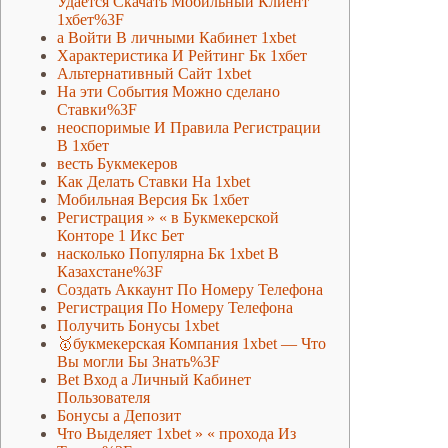
Удается Скачать Мобильный Клиент
1хбет%3F
а Войти В личными Кабинет 1xbet
Характеристика И Рейтинг Бк 1хбет
Альтернативный Сайт 1xbet
На эти События Можно сделано
Ставки%3F
неоспоримые И Правила Регистрации
В 1хбет
весть Букмекеров
Как Делать Ставки На 1xbet
Мобильная Версия Бк 1хбет
Регистрация » « в Букмекерской
Конторе 1 Икс Бет
насколько Популярна Бк 1xbet В
Казахстане%3F
Создать Аккаунт По Номеру Телефона
Регистрация По Номеру Телефона
Получить Бонусы 1xbet
🥇букмекерская Компания 1xbet — Что
Вы могли Бы Знать%3F
Bet Вход а Личный Кабинет
Пользователя
Бонусы а Депозит
Что Выделяет 1xbet » « прохода Из