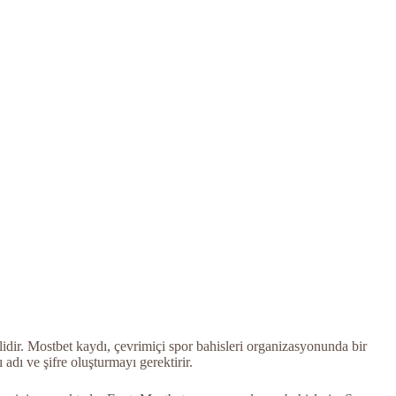
dir. Mostbet kaydı, çevrimiçi spor bahisleri organizasyonunda bir
ı adı ve şifre oluşturmayı gerektirir.