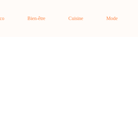
co
Bien-être
Cuisine
Mode