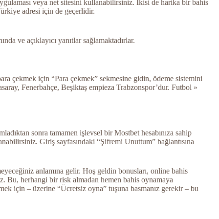
ulaması veya net sitesini kullanabilirsiniz. İkisi de harika bir bahis
rkiye adresi için de geçerlidir.
ında ve açıklayıcı yanıtlar sağlamaktadırlar.
 para çekmek için “Para çekmek” sekmesine gidin, ödeme sistemini
atasaray, Fenerbahçe, Beşiktaş empieza Trabzonspor’dur. Futbol »
amladıktan sonra tamamen işlevsel bir Mostbet hesabınıza sahip
lanabilirsiniz. Giriş sayfasındaki “Şifremi Unuttum” bağlantısına
meyeceğiniz anlamına gelir. Hoş geldin bonusları, online bahis
siniz. Bu, herhangi bir risk almadan hemen bahis oynamaya
irmek için – üzerine “Ücretsiz oyna” tuşuna basmanız gerekir – bu