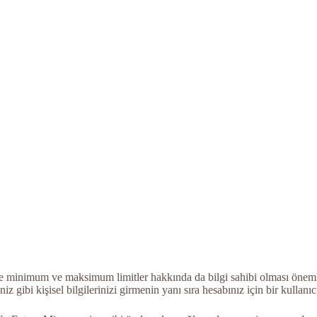
re minimum ve maksimum limitler hakkında da bilgi sahibi olması önemli
iz gibi kişisel bilgilerinizi girmenin yanı sıra hesabınız için bir kullanıc