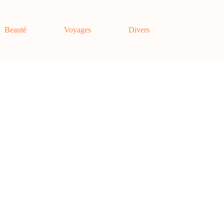
Beauté
Voyages
Divers