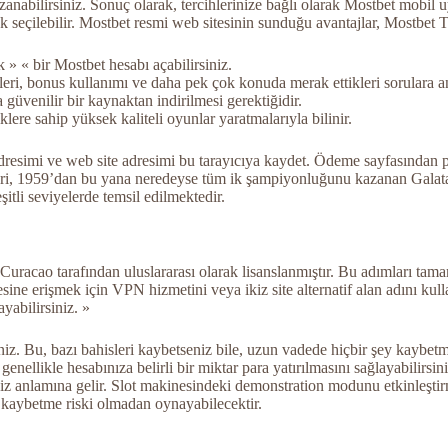
anabilirsiniz. Sonuç olarak, tercihlerinize bağlı olarak Mostbet mobil uyg
k seçilebilir. Mostbet resmi web sitesinin sunduğu avantajlar, Mostbet Tü
 » « bir Mostbet hesabı açabilirsiniz.
eri, bonus kullanımı ve daha pek çok konuda merak ettikleri sorulara an
venilir bir kaynaktan indirilmesi gerektiğidir.
iklere sahip yüksek kaliteli oyunlar yaratmalarıyla bilinir.
adresimi ve web site adresimi bu tarayıcıya kaydet. Ödeme sayfasından
ulüpleri, 1959’dan bu yana neredeyse tüm ik şampiyonluğunu kazanan Gal
itli seviyelerde temsil edilmektedir.
Curacao tarafından uluslararası olarak lisanslanmıştır. Bu adımları tam
esine erişmek için VPN hizmetini veya ikiz site alternatif alan adını kul
ayabilirsiniz. »
iniz. Bu, bazı bahisleri kaybetseniz bile, uzun vadede hiçbir şey kaybet
enellikle hesabınıza belirli bir miktar para yatırılmasını sağlayabilir
ğiniz anlamına gelir. Slot makinesindeki demonstration modunu etkinleşt
aybetme riski olmadan oynayabilecektir.