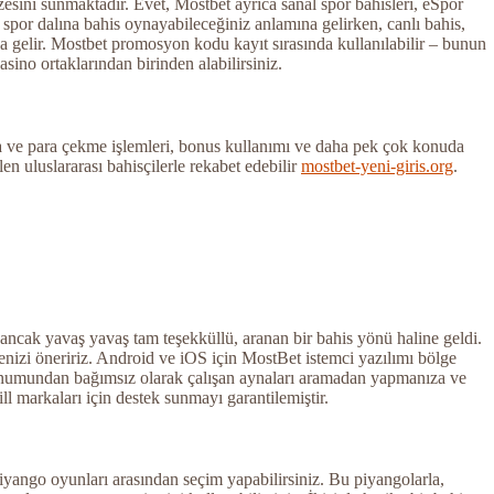
esini sunmaktadır. Evet, Mostbet ayrıca sanal spor bahisleri, eSpor
 spor dalına bahis oynayabileceğiniz anlamına gelirken, canlı bahis,
na gelir. Mostbet promosyon kodu kayıt sırasında kullanılabilir – bunun
ino ortaklarından birinden alabilirsiniz.
rma ve para çekme işlemleri, bonus kullanımı ve daha pek çok konuda
en uluslararası bahisçilerle rekabet edebilir
mostbet-yeni-giris.org
.
ı, ancak yavaş yavaş tam teşekküllü, aranan bir bahis yönü haline geldi.
enizi öneririz. Android ve iOS için MostBet istemci yazılımı bölge
 konumundan bağımsız olarak çalışan aynaları aramadan yapmanıza ve
l markaları için destek sunmayı garantilemiştir.
iyango oyunları arasından seçim yapabilirsiniz. Bu piyangolarla,